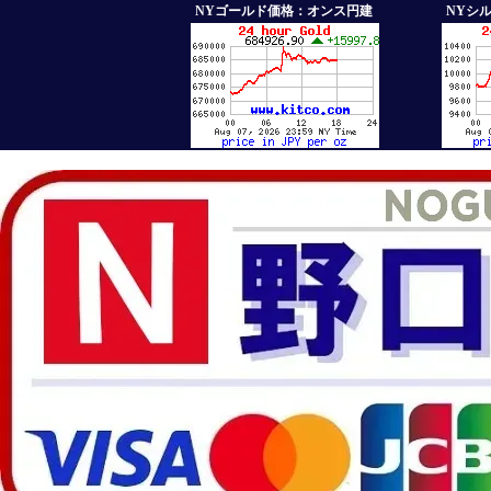
NYゴールド価格：オンス円建
NYシ