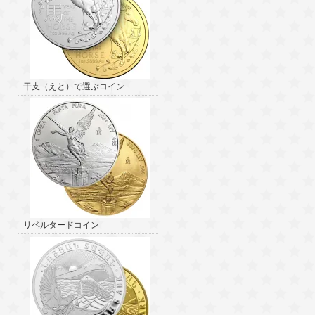
干支（えと）で選ぶコイン
リベルタードコイン