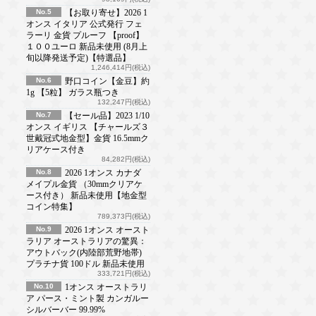
No.5
【お取り寄せ】2026 1
オンス イタリア 公式発行 フェ
ラーリ 金貨 プルーフ 【proof】
１００ユーロ 新品未使用 (8月上
旬以降発送予定)【特選品】
1,246,414円(税込)
No.6
野口コイン【金豆】約
1g 【5粒】 ガラス瓶つき
132,247円(税込)
No.7
【セール品】2023 1/10
オンス イギリス 【チャールズ３
世戴冠式地金型】金貨 16.5mmク
リアケース付き
84,282円(税込)
No.8
2026 1オンス カナダ
メイプル金貨 （30mmクリアケ
ース付き） 新品未使用【地金型
コイン特集】
789,373円(税込)
No.9
2026 1オンス オースト
ラリア オーストラリアの驚異：
アウトバック(内陸部荒野地帯)
プラチナ貨 100ドル 新品未使用
333,721円(税込)
No.10
1オンス オーストラリ
ア パース・ミント製 カンガルー
シルバーバー 99.99%