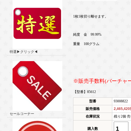
1枚1枚切り離せます。
純度 金 99.99%
重量 100グラム
特選▶クリック◀
※販売手数料(バーチャ
【型番】85612
型番
93008822
販売価格
2,465,42
セールコーナー
在庫状況
残り2個 売
購入数