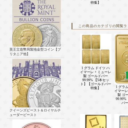
特集】
この商品のカテゴリの閲覧ラ
英王立造幣局製地金型コイン【ブ
リタニア他】
1 グラム ドイツ ハ
イマーレ + ミューレ
製 ゴールドバー
99.99% 【5本セッ
ト】【ゴールドバー
1 グラ
特集】
イマーレ
製 ゴ
99.99
バ
クイーンズビースト＆ロイヤルチ
ューダービースト