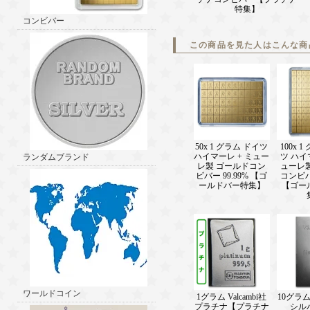
特集】
コンビバー
この商品を見た人はこんな商
50x 1 グラム ドイツ
100x 
ハイマーレ + ミュー
ツ ハイ
ランダムブランド
レ製 ゴールドコン
ューレ
ビバー 99.99% 【ゴ
コンビバー
ールドバー特集】
【ゴー
ワールドコイン
1グラム Valcambi社
10グラム 
プラチナ【プラチナ
シル