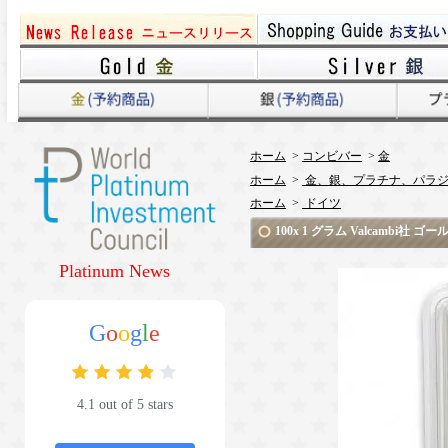
ホーム
>
コンビバー
>
金
ホーム
>
金、銀、プラチナ、パラジ
ホーム
>
ドイツ
100x 1 グラム Valcambi社 ゴ
Platinum News
G
o
o
g
l
e
4.1 out of 5 stars