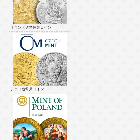
オランダ造幣局製コイン
チェコ造幣局コイン