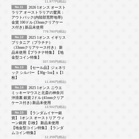
11,977円(税込)
No.11
2026 1オンス オースト
ラリア オーストラリアの驚異：
アウトバック(内陸部荒野地帯)
金貨 100ドル (33mmクリアケー
ス付き) 新品未使用
779,780円(税込)
No.12
2025 1オンス イギリス
ブリタニア（プラチナ）
（33mmクリアケース付き） 新
品未使用【プラチナ特集】【地
金型コイン特集】
337,585円(税込)
No.13
【セール品】ジェネリ
ック シルバー 【30g~1oz】x【1
枚】
11,496円(税込)
No.14
2025 1オンス ニウエ
ミッキーマウスと北斎の神奈川
沖浪裏 銀貨 2ドル (41mmクリア
ケース付き) 新品未使用
13,502円(税込)
No.15
【ランダムイヤー銀
貨】 1オンス オーストリア ウィ
ーン銀貨【1枚】 新品未使用
【地金型コイン特集】【ランダ
ムコイン特集】
12,358円(税込)