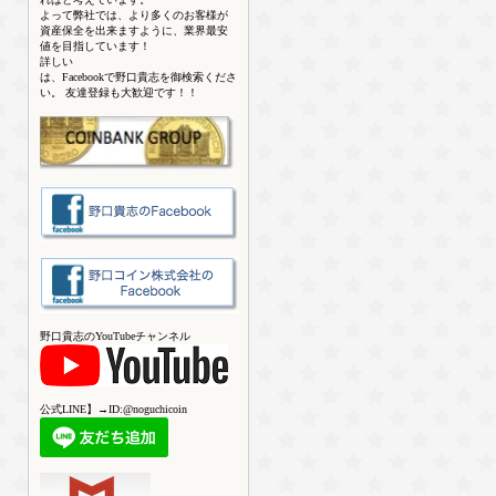
よって弊社では、より多くのお客様が
資産保全を出来ますように、業界最安
値を目指しています！
詳しい
は、Facebookで野口貴志を御検索くださ
い。 友達登録も大歓迎です！！
野口貴志のYouTubeチャンネル
公式LINE】→ID:@noguchicoin