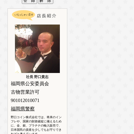
社長 野口貴志
福岡県公安委員会
古物営業許可
901012010071
福岡県警察
野口コイン株式会社では、将来のイン
フレや、国家の財政破綻に備えるため
に、金、銀、プラチナの輸入販売で、
日本国民の資産を少しでもお守りでき
ればと考えています。