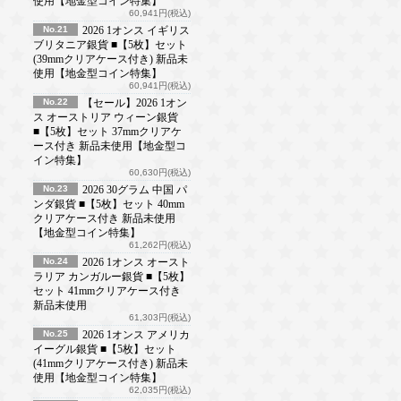
使用【地金型コイン特集】
60,941円(税込)
No.21
2026 1オンス イギリス
ブリタニア銀貨 ■【5枚】セット
(39mmクリアケース付き) 新品未
使用【地金型コイン特集】
60,941円(税込)
No.22
【セール】2026 1オン
ス オーストリア ウィーン銀貨
■【5枚】セット 37mmクリアケ
ース付き 新品未使用【地金型コ
イン特集】
60,630円(税込)
No.23
2026 30グラム 中国 パ
ンダ銀貨 ■【5枚】セット 40mm
クリアケース付き 新品未使用
【地金型コイン特集】
61,262円(税込)
No.24
2026 1オンス オースト
ラリア カンガルー銀貨 ■【5枚】
セット 41mmクリアケース付き
新品未使用
61,303円(税込)
No.25
2026 1オンス アメリカ
イーグル銀貨 ■【5枚】セット
(41mmクリアケース付き) 新品未
使用【地金型コイン特集】
62,035円(税込)