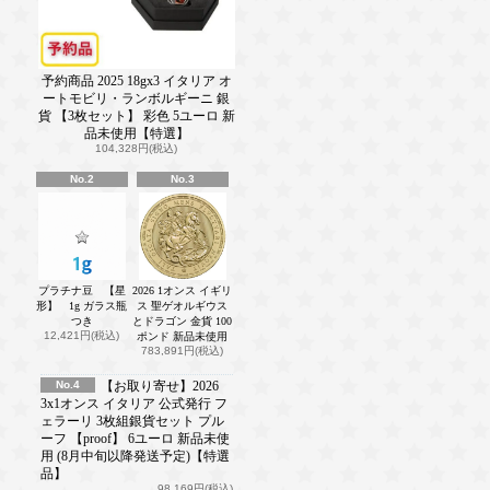
予約商品 2025 18gx3 イタリア オ
ートモビリ・ランボルギーニ 銀
貨 【3枚セット】 彩色 5ユーロ 新
品未使用【特選】
104,328円(税込)
No.2
No.3
プラチナ豆 【星
2026 1オンス イギリ
形】 1g ガラス瓶
ス 聖ゲオルギウス
つき
とドラゴン 金貨 100
12,421円(税込)
ポンド 新品未使用
783,891円(税込)
No.4
【お取り寄せ】2026
3x1オンス イタリア 公式発行 フ
ェラーリ 3枚組銀貨セット プル
ーフ 【proof】 6ユーロ 新品未使
用 (8月中旬以降発送予定)【特選
品】
98,169円(税込)