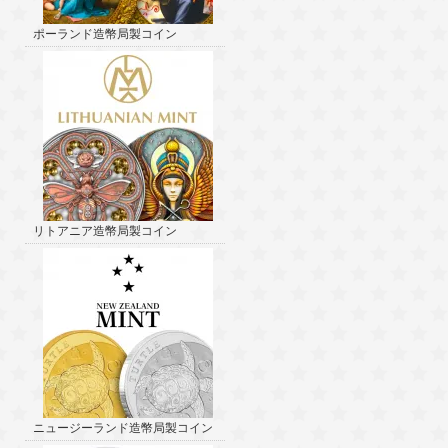
ポーランド造幣局製コイン
リトアニア造幣局製コイン
ニュージーランド造幣局製コイン