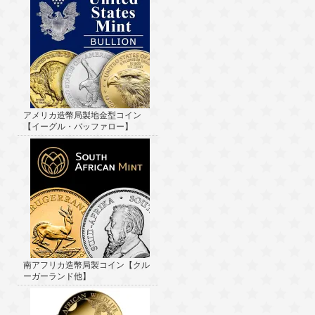
アメリカ造幣局製地金型コイン
【イーグル・バッファロー】
南アフリカ造幣局製コイン【クル
ーガーランド他】