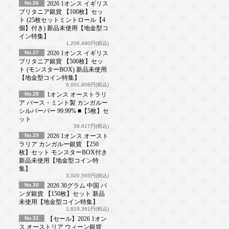
No.26
2026 1オンス イギリス
ブリタニア銀貨 【100枚】セッ
ト (25枚セットミントロール【4
個】付き) 新品未使用【地金型コ
イン特集】
1,206,490円(税込)
No.27
2026 1オンス イギリス
ブリタニア銀貨 【500枚】セッ
ト (モンスターBOX) 新品未使用
【地金型コイン特集】
6,001,806円(税込)
No.28
1オンス オーストラリ
ア パース・ミント製 カンガルー
シルバーバー 99.99% ■【5枚】セ
ット
59,617円(税込)
No.29
2026 1オンス オースト
ラリア カンガルー銀貨 【250
枚】セット モンスターBOX付き
新品未使用【地金型コイン特
集】
3,020,565円(税込)
No.30
2026 30グラム 中国 パ
ンダ銀貨 【150枚】セット 新品
未使用【地金型コイン特集】
1,819,361円(税込)
No.31
【セール】2026 1オン
ス オーストリア ウィーン銀貨