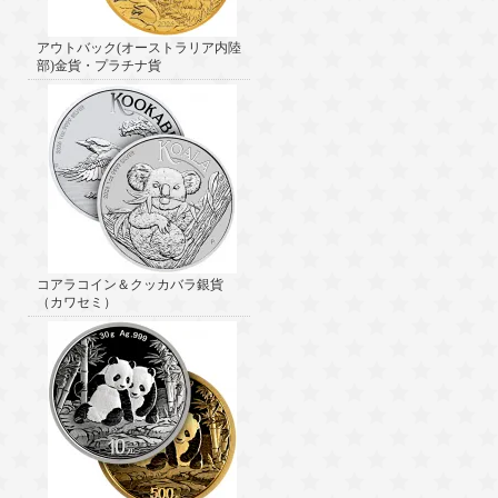
アウトバック(オーストラリア内陸
部)金貨・プラチナ貨
コアラコイン＆クッカバラ銀貨
（カワセミ）