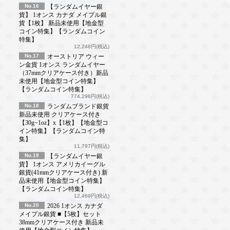
No.16
【ランダムイヤー銀
貨】 1オンス カナダ メイプル銀
貨【1枚】 新品未使用【地金型
コイン特集】【ランダムコイン
特集】
12,248円(税込)
No.17
オーストリア ウィー
ン金貨 1オンス ランダムイヤー
（37mmクリアケース付き）新品
未使用【地金型コイン特集】
【ランダムコイン特集】
774,298円(税込)
No.18
ランダムブランド銀貨
新品未使用 クリアケース付き
【30g~1oz】x【1枚】【地金型コ
イン特集】【ランダムコイン特
集】
11,797円(税込)
No.19
【ランダムイヤー銀
貨】 1オンス アメリカイーグル
銀貨(41mmクリアケース付き) 新
品未使用【地金型コイン特集】
【ランダムコイン特集】
12,469円(税込)
No.20
2026 1オンス カナダ
メイプル銀貨 ■【5枚】セット
38mmクリアケース付き 新品未