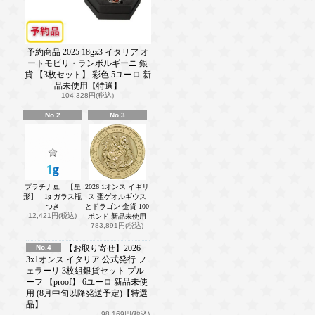
予約商品 2025 18gx3 イタリア オ
ートモビリ・ランボルギーニ 銀
貨 【3枚セット】 彩色 5ユーロ 新
品未使用【特選】
104,328円(税込)
No.2
No.3
プラチナ豆 【星
2026 1オンス イギリ
形】 1g ガラス瓶
ス 聖ゲオルギウス
つき
とドラゴン 金貨 100
12,421円(税込)
ポンド 新品未使用
783,891円(税込)
No.4
【お取り寄せ】2026
3x1オンス イタリア 公式発行 フ
ェラーリ 3枚組銀貨セット プル
ーフ 【proof】 6ユーロ 新品未使
用 (8月中旬以降発送予定)【特選
品】
98,169円(税込)