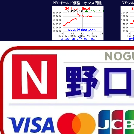
NYゴールド価格：オンス円建
NYシ