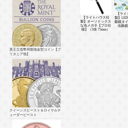
【ライ
【ライトハウス社
製】LE
製】オーソドックス
眼鏡タ
な虫メガネ【プロ仕
虫眼鏡 1
様】（3倍 75mm）
英王立造幣局製地金型コイン【ブ
リタニア他】
クイーンズビースト＆ロイヤルチ
ューダービースト