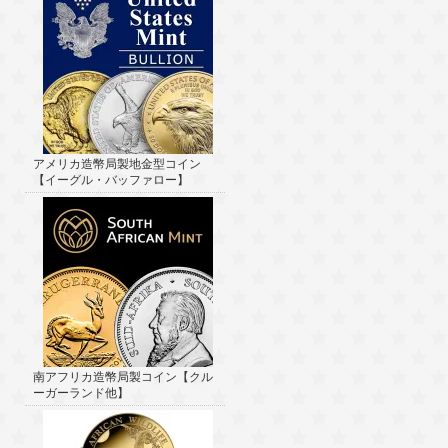
アメリカ造幣局製地金型コイン
【イーグル・バッファロー】
南アフリカ造幣局製コイン【クル
ーガーランド他】