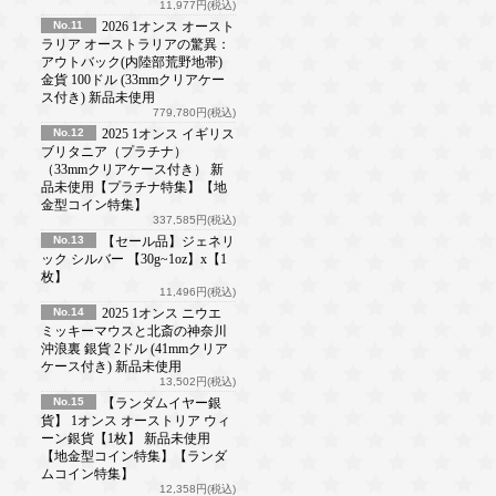
11,977円(税込)
No.11
2026 1オンス オースト
ラリア オーストラリアの驚異：
アウトバック(内陸部荒野地帯)
金貨 100ドル (33mmクリアケー
ス付き) 新品未使用
779,780円(税込)
No.12
2025 1オンス イギリス
ブリタニア（プラチナ）
（33mmクリアケース付き） 新
品未使用【プラチナ特集】【地
金型コイン特集】
337,585円(税込)
No.13
【セール品】ジェネリ
ック シルバー 【30g~1oz】x【1
枚】
11,496円(税込)
No.14
2025 1オンス ニウエ
ミッキーマウスと北斎の神奈川
沖浪裏 銀貨 2ドル (41mmクリア
ケース付き) 新品未使用
13,502円(税込)
No.15
【ランダムイヤー銀
貨】 1オンス オーストリア ウィ
ーン銀貨【1枚】 新品未使用
【地金型コイン特集】【ランダ
ムコイン特集】
12,358円(税込)