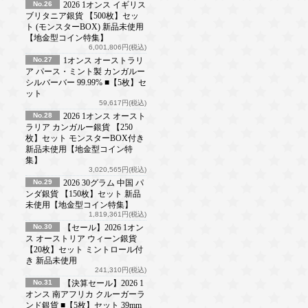
No.26
2026 1オンス イギリス
ブリタニア銀貨 【500枚】セッ
ト (モンスターBOX) 新品未使用
【地金型コイン特集】
6,001,806円(税込)
No.27
1オンス オーストラリ
ア パース・ミント製 カンガルー
シルバーバー 99.99% ■【5枚】セ
ット
59,617円(税込)
No.28
2026 1オンス オースト
ラリア カンガルー銀貨 【250
枚】セット モンスターBOX付き
新品未使用【地金型コイン特
集】
3,020,565円(税込)
No.29
2026 30グラム 中国 パ
ンダ銀貨 【150枚】セット 新品
未使用【地金型コイン特集】
1,819,361円(税込)
No.30
【セール】2026 1オン
ス オーストリア ウィーン銀貨
【20枚】セット ミントロール付
き 新品未使用
241,310円(税込)
No.31
【決算セール】2026 1
オンス 南アフリカ クルーガーラ
ンド銀貨 ■【5枚】セット 39mm