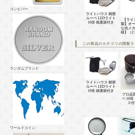
コンビバー
ライトハウス 精密
ルーペ LEDライト
【ライ
10倍 保護袋付き
製】オ
な虫メ
様】（2.
この商品のカテゴリの閲覧ラ
ランダムブランド
ライトハウス 精密
ルーペ LEDライト
10倍 保護袋付き
プロ品
ペ 10
ス付
ワールドコイン