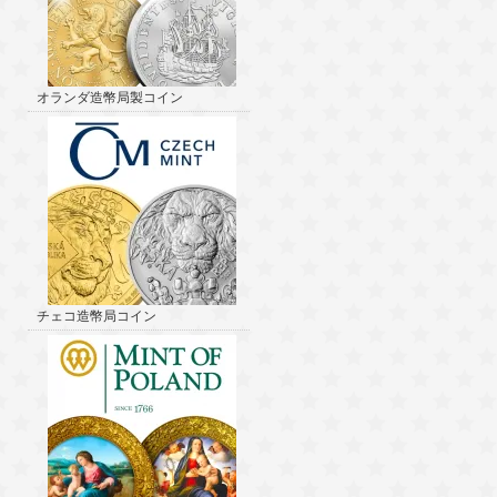
オランダ造幣局製コイン
チェコ造幣局コイン