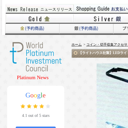
ホーム
>
コイン・切手収集アクセサ
【ライトハウス社製】LEDライト付
Platinum News
G
o
o
g
l
e
4.1 out of 5 stars