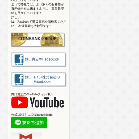
よって弊社では、より多くのお客様が
資産保全を出来ますように、業界最安
値を目指しています！
詳しい
は、Facebookで野口貴志を御検索くださ
い。 友達登録も大歓迎です！！
野口貴志のYouTubeチャンネル
公式LINE】→ID:@noguchicoin