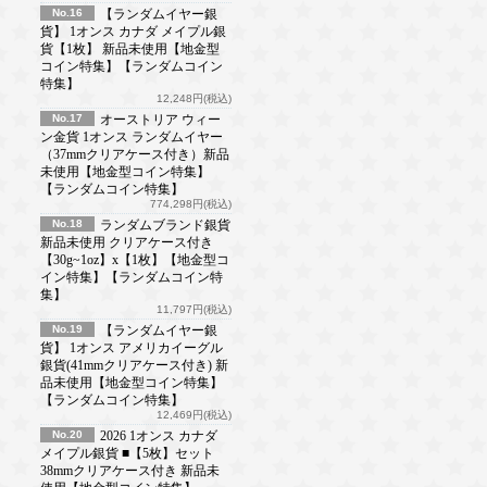
No.16
【ランダムイヤー銀
貨】 1オンス カナダ メイプル銀
貨【1枚】 新品未使用【地金型
コイン特集】【ランダムコイン
特集】
12,248円(税込)
No.17
オーストリア ウィー
ン金貨 1オンス ランダムイヤー
（37mmクリアケース付き）新品
未使用【地金型コイン特集】
【ランダムコイン特集】
774,298円(税込)
No.18
ランダムブランド銀貨
新品未使用 クリアケース付き
【30g~1oz】x【1枚】【地金型コ
イン特集】【ランダムコイン特
集】
11,797円(税込)
No.19
【ランダムイヤー銀
貨】 1オンス アメリカイーグル
銀貨(41mmクリアケース付き) 新
品未使用【地金型コイン特集】
【ランダムコイン特集】
12,469円(税込)
No.20
2026 1オンス カナダ
メイプル銀貨 ■【5枚】セット
38mmクリアケース付き 新品未