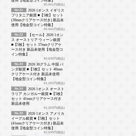
使用【地金型コイン特集】
60,941円(税込)
No.21
2026 1オンス イギリス
ブリタニア銀貨 ■【5枚】セット
(39mmクリアケース付き) 新品未
使用【地金型コイン特集】
60,941円(税込)
No.22
【セール】2026 1オン
ス オーストリア ウィーン銀貨
■【5枚】セット 37mmクリアケ
ース付き 新品未使用【地金型コ
イン特集】
60,630円(税込)
No.23
2026 30グラム 中国 パ
ンダ銀貨 ■【5枚】セット 40mm
クリアケース付き 新品未使用
【地金型コイン特集】
61,262円(税込)
No.24
2026 1オンス オースト
ラリア カンガルー銀貨 ■【5枚】
セット 41mmクリアケース付き
新品未使用
61,303円(税込)
No.25
2026 1オンス アメリカ
イーグル銀貨 ■【5枚】セット
(41mmクリアケース付き) 新品未
使用【地金型コイン特集】
62,035円(税込)