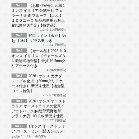
No.5
【お取り寄せ】2026 1
オンス イタリア 公式発行 フェ
ラーリ 金貨 プルーフ 【proof】
１００ユーロ 新品未使用 (8月上
旬以降発送予定)【特選品】
1,246,414円(税込)
No.6
野口コイン【金豆】約
1g 【5粒】 ガラス瓶つき
132,247円(税込)
No.7
【セール品】2023 1/10
オンス イギリス 【チャールズ３
世戴冠式地金型】金貨 16.5mmク
リアケース付き
84,282円(税込)
No.8
2026 1オンス カナダ
メイプル金貨 （30mmクリアケ
ース付き） 新品未使用【地金型
コイン特集】
789,373円(税込)
No.9
2026 1オンス オースト
ラリア オーストラリアの驚異：
アウトバック(内陸部荒野地帯)
プラチナ貨 100ドル 新品未使用
333,721円(税込)
No.10
1オンス オーストラリ
ア パース・ミント製 カンガルー
シルバーバー 99.99%