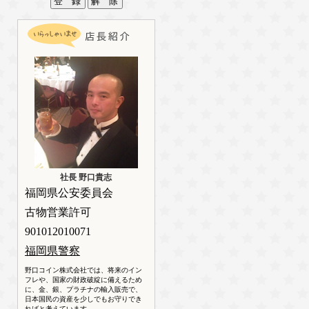
社長 野口貴志
福岡県公安委員会
古物営業許可
901012010071
福岡県警察
野口コイン株式会社では、将来のイン
フレや、国家の財政破綻に備えるため
に、金、銀、プラチナの輸入販売で、
日本国民の資産を少しでもお守りでき
ればと考えています。