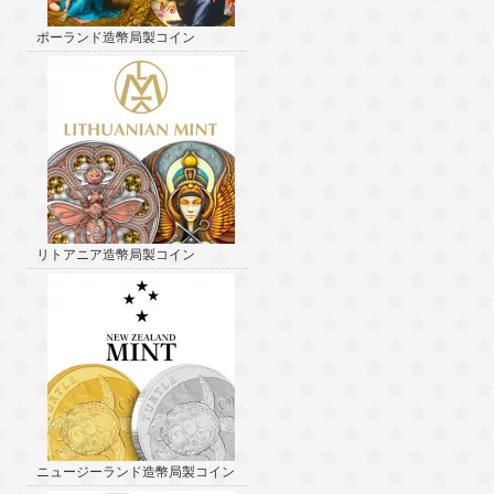
ポーランド造幣局製コイン
リトアニア造幣局製コイン
ニュージーランド造幣局製コイン