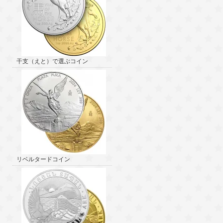
干支（えと）で選ぶコイン
リベルタードコイン