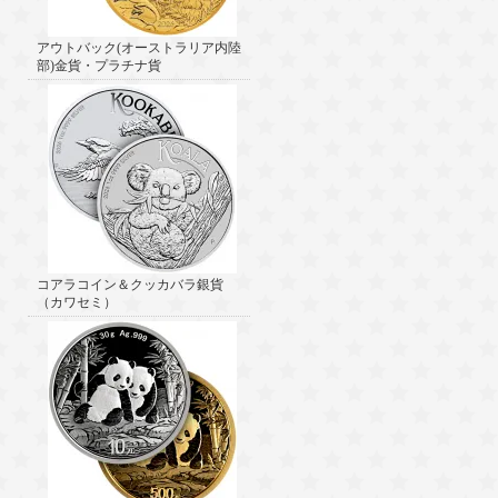
アウトバック(オーストラリア内陸
部)金貨・プラチナ貨
コアラコイン＆クッカバラ銀貨
（カワセミ）