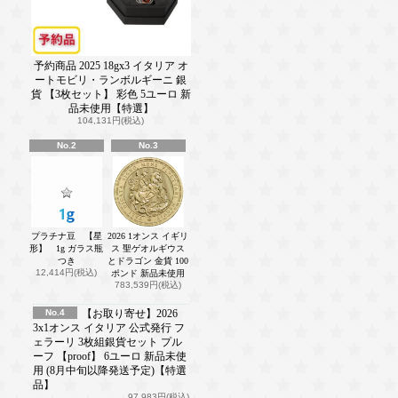
予約商品 2025 18gx3 イタリア オ
ートモビリ・ランボルギーニ 銀
貨 【3枚セット】 彩色 5ユーロ 新
品未使用【特選】
104,131円(税込)
No.2
No.3
プラチナ豆 【星
2026 1オンス イギリ
形】 1g ガラス瓶
ス 聖ゲオルギウス
つき
とドラゴン 金貨 100
12,414円(税込)
ポンド 新品未使用
783,539円(税込)
No.4
【お取り寄せ】2026
3x1オンス イタリア 公式発行 フ
ェラーリ 3枚組銀貨セット プル
ーフ 【proof】 6ユーロ 新品未使
用 (8月中旬以降発送予定)【特選
品】
97,983円(税込)