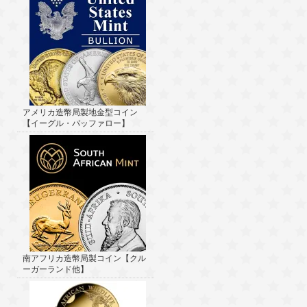
アメリカ造幣局製地金型コイン
【イーグル・バッファロー】
南アフリカ造幣局製コイン【クル
ーガーランド他】