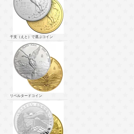
干支（えと）で選ぶコイン
リベルタードコイン