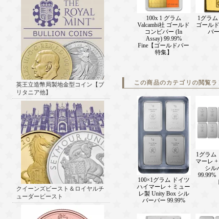
100x 1 グラム
1グラム V
Valcambi社 ゴールド
ゴール
コンビバー (In
バ
Assay) 99.99%
Fine【ゴールドバー
特集】
この商品のカテゴリの閲覧ラ
英王立造幣局製地金型コイン【ブ
リタニア他】
1グラム
マーレ 
シル
99.99
100×1グラム ドイツ
ハイマーレ + ミュー
クイーンズビースト＆ロイヤルチ
レ製 Unity Box シル
ューダービースト
バーバー 99.99%