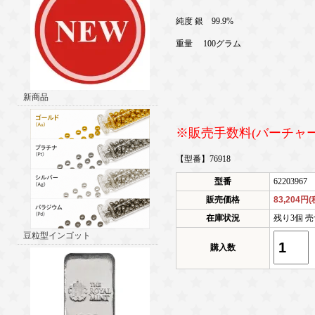
純度 銀 99.9%
重量 100グラム
新商品
※販売手数料(バーチャ
【型番】76918
型番
62203967
販売価格
83,204円
在庫状況
残り3個 売
豆粒型インゴット
購入数