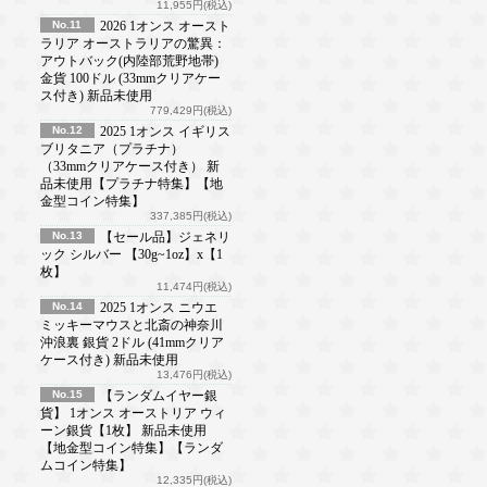
11,955円(税込)
No.11
2026 1オンス オースト
ラリア オーストラリアの驚異：
アウトバック(内陸部荒野地帯)
金貨 100ドル (33mmクリアケー
ス付き) 新品未使用
779,429円(税込)
No.12
2025 1オンス イギリス
ブリタニア（プラチナ）
（33mmクリアケース付き） 新
品未使用【プラチナ特集】【地
金型コイン特集】
337,385円(税込)
No.13
【セール品】ジェネリ
ック シルバー 【30g~1oz】x【1
枚】
11,474円(税込)
No.14
2025 1オンス ニウエ
ミッキーマウスと北斎の神奈川
沖浪裏 銀貨 2ドル (41mmクリア
ケース付き) 新品未使用
13,476円(税込)
No.15
【ランダムイヤー銀
貨】 1オンス オーストリア ウィ
ーン銀貨【1枚】 新品未使用
【地金型コイン特集】【ランダ
ムコイン特集】
12,335円(税込)