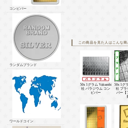
コンビバー
この商品を見た人はこんな商
ランダムブランド
50x 1グラム Valcambi
50x 1グラ
社 パラジウム コン
社 プ
ビバー
バー【
ワールドコイン