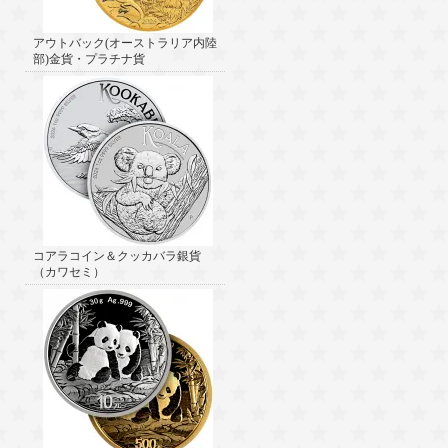
アウトバック(オーストラリア内陸
部)金貨・プラチナ貨
コアラコイン＆クッカバラ銀貨
（カワセミ）