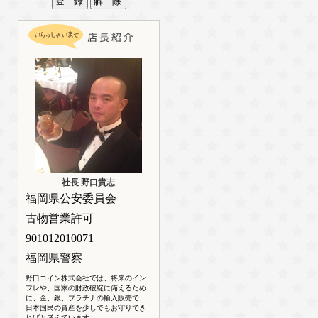
社長 野口貴志
福岡県公安委員会
古物営業許可
901012010071
福岡県警察
野口コイン株式会社では、将来のイン
フレや、国家の財政破綻に備えるため
に、金、銀、プラチナの輸入販売で、
日本国民の資産を少しでもお守りでき
ればと考えています。