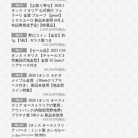
No.5
【お取り寄せ】2026 1
オンス イタリア 公式発行 フェ
ラーリ 金貨 プルーフ 【proof】
１００ユーロ 新品未使用 (8月上
旬以降発送予定)【特選品】
1,245,854円(税込)
No.6
野口コイン【金豆】約
1g 【5粒】 ガラス瓶つき
132,188円(税込)
No.7
【セール品】2023 1/10
オンス イギリス 【チャールズ３
世戴冠式地金型】金貨 16.5mmク
リアケース付き
84,244円(税込)
No.8
2026 1オンス カナダ
メイプル金貨 （30mmクリアケ
ース付き） 新品未使用【地金型
コイン特集】
789,018円(税込)
No.9
2026 1オンス オースト
ラリア オーストラリアの驚異：
アウトバック(内陸部荒野地帯)
プラチナ貨 100ドル 新品未使用
333,522円(税込)
No.10
1オンス オーストラリ
ア パース・ミント製 カンガルー
シルバーバー 99.99%