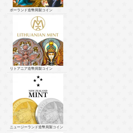
ポーランド造幣局製コイン
リトアニア造幣局製コイン
ニュージーランド造幣局製コイン