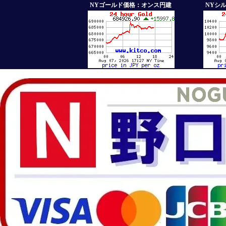
NYゴールド価格：オンス円建
NYシ