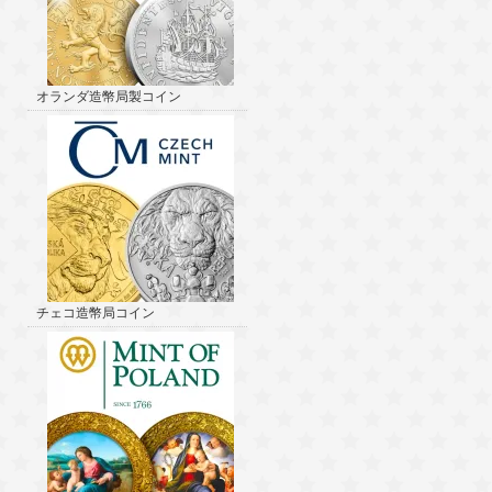
オランダ造幣局製コイン
チェコ造幣局コイン