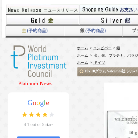
ホーム
>
コンビバー
>
銀
ホーム
>
金、銀、プラチナ、パラジ
ホーム
>
ドイツ
10x 10グラム Valcambi社 
Platinum News
G
o
o
g
l
e
4.1 out of 5 stars