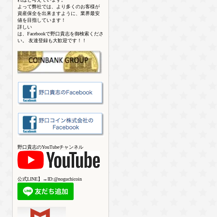
よって弊社では、より多くのお客様が
資産保全を出来ますように、業界最安
値を目指しています！
詳しい
は、Facebookで野口貴志を御検索くださ
い。 友達登録も大歓迎です！！
野口貴志のYouTubeチャンネル
公式LINE】→ID:@noguchicoin