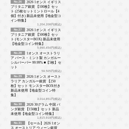
No.26
2026 1オンス イギリス
ブリタニア銀貨 【100枚】セッ
ト (25枚セットミントロール【4
個】付き) 新品未使用【地金型コ
イン特集】
1,204,208円(税込)
No.27
2026 1オンス イギリス
ブリタニア銀貨 【500枚】セッ
ト (モンスターBOX) 新品未使用
【地金型コイン特集】
5,990,454円(税込)
No.28
1オンス オーストラリ
ア パース・ミント製 カンガルー
シルバーバー 99.99% ■【5枚】セ
ット
59,505円(税込)
No.29
2026 1オンス オースト
ラリア カンガルー銀貨 【250
枚】セット モンスターBOX付き
新品未使用【地金型コイン特
集】
3,014,851円(税込)
No.30
2026 30グラム 中国 パ
ンダ銀貨 【150枚】セット 新品
未使用【地金型コイン特集】
1,815,919円(税込)
No.31
【セール】2026 1オン
ス オーストリア ウィーン銀貨