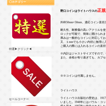
カテゴリー
正規
野口コインはライトハウスの
外枠50mm×50mm、適応コイン直径
耐久性、耐擦傷の高いアクリルを使
ロックが可能で、簡単に開けられま
厚みは一般的なコインに対応してお
又、１mmでも小さい内径に無理に
ご購入の際には入れるコインの直径
特選▶クリック◀
※内計はジャストサイズですので、0
また、余裕が有り過ぎても、カプセ
※※コインは付属しません。
ライトハウス
ライトハウス出版社の歴史は、1917
セールコーナー
いました。1948年にはパウル・