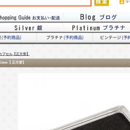
マ
カプセル【正方形】
2mm【 正方形】