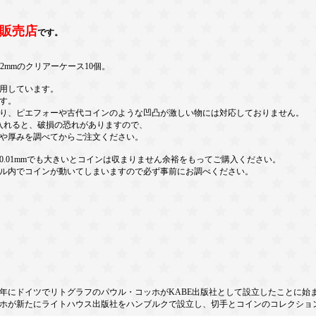
販売店
です。
22mmのクリアーケース10個。
用しています。
す。
り、ピエフォーや古代コインのような凹凸が激しい物には対応しておりません。
入れると、破損の恐れがありますので、
や厚みを調べてからご注文ください。
.01mmでも大きいとコインは収まりません余裕をもってご購入ください。
ル内でコインが動いてしまいますので必ず事前にお調べください。
年にドイツでリトグラフのパウル・コッホがKABE出版社として設立したことに始まります
コッホが新たにライトハウス出版社をハンブルクで設立し、切手とコインのコレクショ