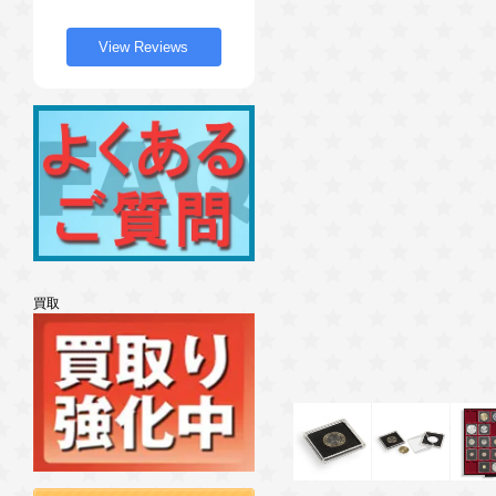
View Reviews
買取