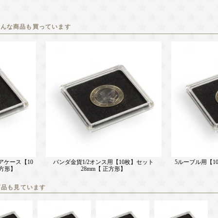
こんな商品も買っています
アケース【10
パンダ金貨1/2オンス用【10枚】セット
5ルーブル用【10
正方形】
28mm【 正方形】
商品も見ています