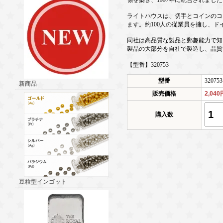
係を築き、1997年に統合されました
ライトハウスは、切手とコインのコ
ます。約100人の従業員を擁し、
同社は高品質な製品と郵趣能力で知
製品の大部分を自社で製造し、品質
【型番】320753
型番
320753
新商品
販売価格
2,040
購入数
豆粒型インゴット