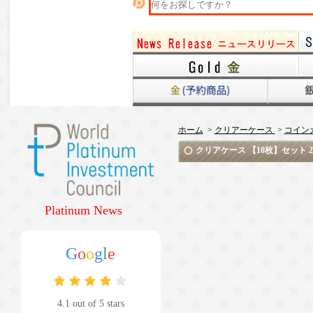
ホーム
>
クリアーケース
>
コイン
クリアケース 【10枚】セット 2
Platinum News
G
o
o
g
l
e
4.1 out of 5 stars