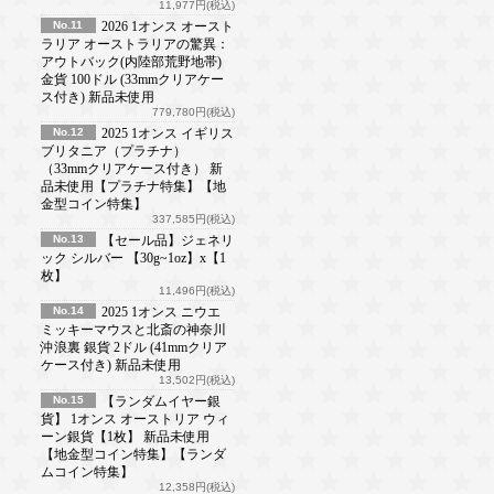
11,977円(税込)
No.11
2026 1オンス オースト
ラリア オーストラリアの驚異：
アウトバック(内陸部荒野地帯)
金貨 100ドル (33mmクリアケー
ス付き) 新品未使用
779,780円(税込)
No.12
2025 1オンス イギリス
ブリタニア（プラチナ）
（33mmクリアケース付き） 新
品未使用【プラチナ特集】【地
金型コイン特集】
337,585円(税込)
No.13
【セール品】ジェネリ
ック シルバー 【30g~1oz】x【1
枚】
11,496円(税込)
No.14
2025 1オンス ニウエ
ミッキーマウスと北斎の神奈川
沖浪裏 銀貨 2ドル (41mmクリア
ケース付き) 新品未使用
13,502円(税込)
No.15
【ランダムイヤー銀
貨】 1オンス オーストリア ウィ
ーン銀貨【1枚】 新品未使用
【地金型コイン特集】【ランダ
ムコイン特集】
12,358円(税込)