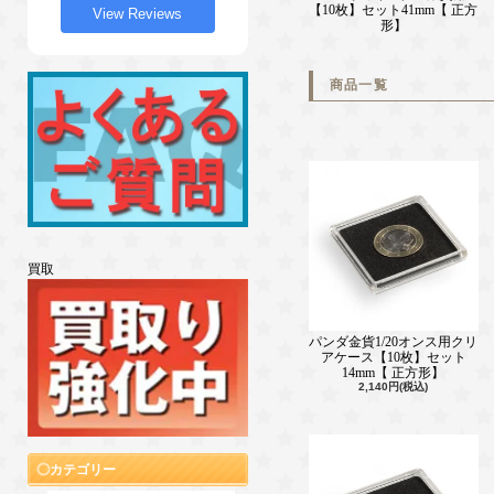
【10枚】セット41mm【 正方
View Reviews
形】
商品一覧
買取
パンダ金貨1/20オンス用クリ
アケース【10枚】セット
14mm【 正方形】
2,140円(税込)
カテゴリー