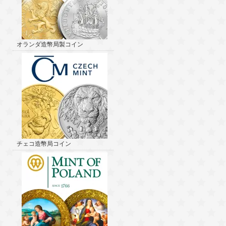
オランダ造幣局製コイン
チェコ造幣局コイン