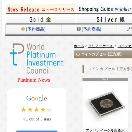
ホーム
>
クリアーケース
>
コインカ
コインカプセル【正方形】
コインカプセル【正方形
Platinum News
No.1
G
o
o
g
l
e
4.1 out of 5 stars
アメリカイーグル銀貨用