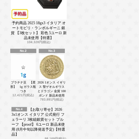
予約商品 2025 18gx3 イタリア オ
ートモビリ・ランボルギーニ 銀
貨 【3枚セット】 彩色 5ユーロ 新
品未使用【特選】
104,328円(税込)
No.2
No.3
プラチナ豆 【星
2026 1オンス イギリ
形】 1g ガラス瓶
ス 聖ゲオルギウス
つき
とドラゴン 金貨 100
12,421円(税込)
ポンド 新品未使用
783,891円(税込)
No.4
【お取り寄せ】2026
3x1オンス イタリア 公式発行 フ
ェラーリ 3枚組銀貨セット プル
ーフ 【proof】 6ユーロ 新品未使
用 (8月中旬以降発送予定)【特選
品】
98,169円(税込)