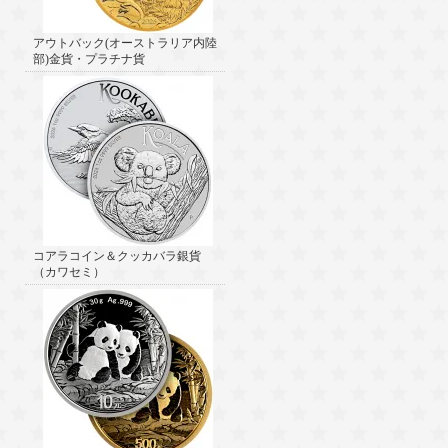
アウトバック(オーストラリア内陸
部)金貨・プラチナ貨
コアラコイン＆クッカバラ銀貨
（カワセミ）