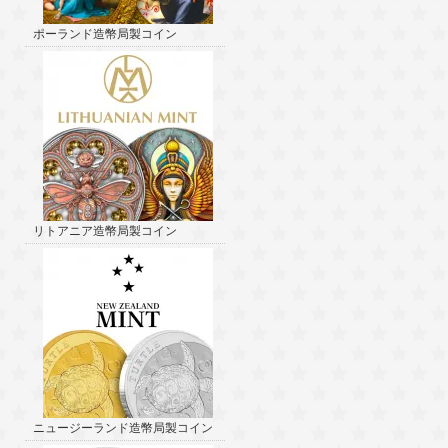
ポーランド造幣局製コイン
リトアニア造幣局製コイン
ニュージーランド造幣局製コイン