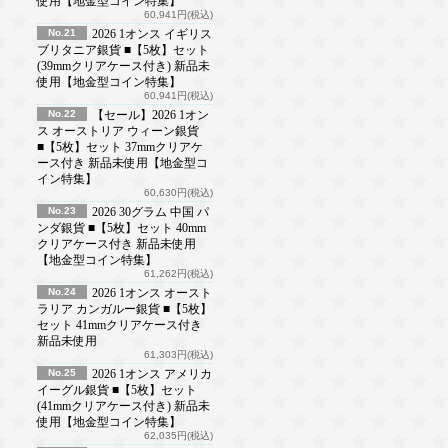
使用【地金型コイン特集】
60,941円(税込)
No.21
2026 1オンス イギリス
ブリタニア銀貨 ■【5枚】セット
(39mmクリアケース付き) 新品未
使用【地金型コイン特集】
60,941円(税込)
No.22
【セール】2026 1オン
ス オーストリア ウィーン銀貨
■【5枚】セット 37mmクリアケ
ース付き 新品未使用【地金型コ
イン特集】
60,630円(税込)
No.23
2026 30グラム 中国 パ
ンダ銀貨 ■【5枚】セット 40mm
クリアケース付き 新品未使用
【地金型コイン特集】
61,262円(税込)
No.24
2026 1オンス オースト
ラリア カンガルー銀貨 ■【5枚】
セット 41mmクリアケース付き
新品未使用
61,303円(税込)
No.25
2026 1オンス アメリカ
イーグル銀貨 ■【5枚】セット
(41mmクリアケース付き) 新品未
使用【地金型コイン特集】
62,035円(税込)