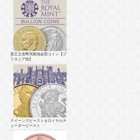
英王立造幣局製地金型コイン【ブ
リタニア他】
クイーンズビースト＆ロイヤルチ
ューダービースト