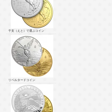
干支（えと）で選ぶコイン
リベルタードコイン