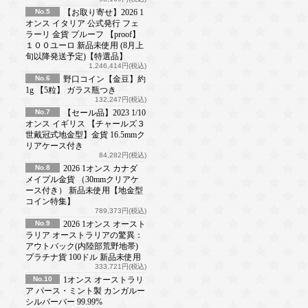
No.5
【お取り寄せ】2026 1
オンス イタリア 公式発行 フェ
ラーリ 金貨 プルーフ 【proof】
１００ユーロ 新品未使用 (8月上
旬以降発送予定)【特選品】
1,246,414円(税込)
No.6
野口コイン【金豆】約
1g 【5粒】 ガラス瓶つき
132,247円(税込)
No.7
【セール品】2023 1/10
オンス イギリス 【チャールズ３
世戴冠式地金型】金貨 16.5mmク
リアケース付き
84,282円(税込)
No.8
2026 1オンス カナダ
メイプル金貨 （30mmクリアケ
ース付き） 新品未使用【地金型
コイン特集】
789,373円(税込)
No.9
2026 1オンス オースト
ラリア オーストラリアの驚異：
アウトバック(内陸部荒野地帯)
プラチナ貨 100ドル 新品未使用
333,721円(税込)
No.10
1オンス オーストラリ
ア パース・ミント製 カンガルー
シルバーバー 99.99%