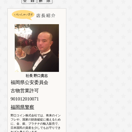
社長 野口貴志
福岡県公安委員会
古物営業許可
901012010071
福岡県警察
野口コイン株式会社では、将来のイン
フレや、国家の財政破綻に備えるため
に、金、銀、プラチナの輸入販売で、
日本国民の資産を少しでもお守りでき
ればと考えています。