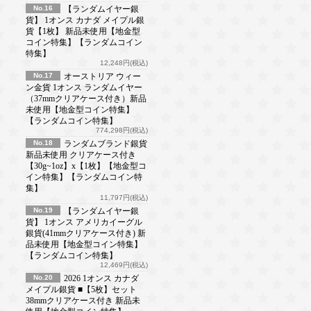
No.16
【ランダムイヤー銀
貨】 1オンス カナダ メイプル銀
貨【1枚】 新品未使用【地金型
コイン特集】【ランダムコイン
特集】
12,248円(税込)
No.17
オーストリア ウィー
ン金貨 1オンス ランダムイヤー
（37mmクリアケース付き）新品
未使用【地金型コイン特集】
【ランダムコイン特集】
774,298円(税込)
No.18
ランダムブランド銀貨
新品未使用 クリアケース付き
【30g~1oz】x【1枚】【地金型コ
イン特集】【ランダムコイン特
集】
11,797円(税込)
No.19
【ランダムイヤー銀
貨】 1オンス アメリカイーグル
銀貨(41mmクリアケース付き) 新
品未使用【地金型コイン特集】
【ランダムコイン特集】
12,469円(税込)
No.20
2026 1オンス カナダ
メイプル銀貨 ■【5枚】セット
38mmクリアケース付き 新品未