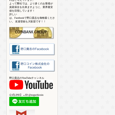
よって弊社では、より多くのお客様が
資産保全を出来ますように、業界最安
値を目指しています！
詳しい
は、Facebookで野口貴志を御検索くださ
い。 友達登録も大歓迎です！！
野口貴志のYouTubeチャンネル
公式LINE】→ID:@noguchicoin