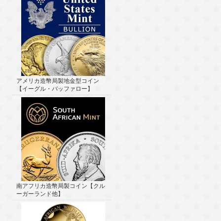
アメリカ造幣局製地金型コイン
【イーグル・バッファロー】
南アフリカ造幣局製コイン【クル
ーガーランド他】