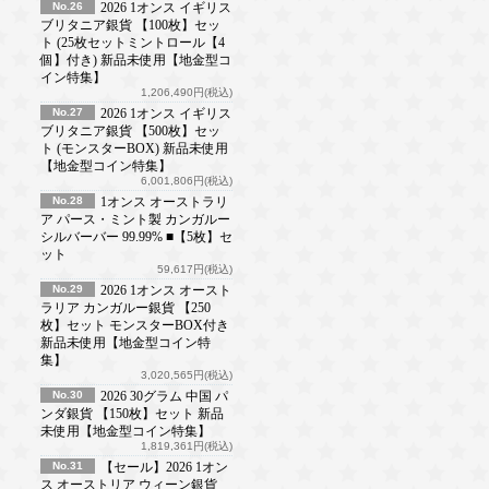
No.26
2026 1オンス イギリス
ブリタニア銀貨 【100枚】セッ
ト (25枚セットミントロール【4
個】付き) 新品未使用【地金型コ
イン特集】
1,206,490円(税込)
No.27
2026 1オンス イギリス
ブリタニア銀貨 【500枚】セッ
ト (モンスターBOX) 新品未使用
【地金型コイン特集】
6,001,806円(税込)
No.28
1オンス オーストラリ
ア パース・ミント製 カンガルー
シルバーバー 99.99% ■【5枚】セ
ット
59,617円(税込)
No.29
2026 1オンス オースト
ラリア カンガルー銀貨 【250
枚】セット モンスターBOX付き
新品未使用【地金型コイン特
集】
3,020,565円(税込)
No.30
2026 30グラム 中国 パ
ンダ銀貨 【150枚】セット 新品
未使用【地金型コイン特集】
1,819,361円(税込)
No.31
【セール】2026 1オン
ス オーストリア ウィーン銀貨