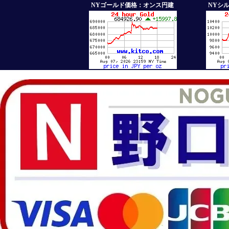
NYゴールド価格：オンス円建
NYシ