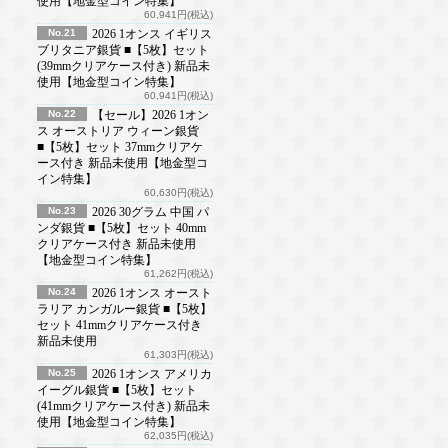
使用【地金型コイン特集】
60,941円(税込)
No.21
2026 1オンス イギリス
ブリタニア銀貨 ■【5枚】セット
(39mmクリアケース付き) 新品未
使用【地金型コイン特集】
60,941円(税込)
No.22
【セール】2026 1オン
ス オーストリア ウィーン銀貨
■【5枚】セット 37mmクリアケ
ース付き 新品未使用【地金型コ
イン特集】
60,630円(税込)
No.23
2026 30グラム 中国 パ
ンダ銀貨 ■【5枚】セット 40mm
クリアケース付き 新品未使用
【地金型コイン特集】
61,262円(税込)
No.24
2026 1オンス オースト
ラリア カンガルー銀貨 ■【5枚】
セット 41mmクリアケース付き
新品未使用
61,303円(税込)
No.25
2026 1オンス アメリカ
イーグル銀貨 ■【5枚】セット
(41mmクリアケース付き) 新品未
使用【地金型コイン特集】
62,035円(税込)