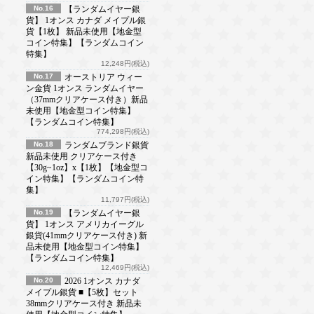
No.16
【ランダムイヤー銀
貨】 1オンス カナダ メイプル銀
貨【1枚】 新品未使用【地金型
コイン特集】【ランダムコイン
特集】
12,248円(税込)
No.17
オーストリア ウィー
ン金貨 1オンス ランダムイヤー
（37mmクリアケース付き）新品
未使用【地金型コイン特集】
【ランダムコイン特集】
774,298円(税込)
No.18
ランダムブランド銀貨
新品未使用 クリアケース付き
【30g~1oz】x【1枚】【地金型コ
イン特集】【ランダムコイン特
集】
11,797円(税込)
No.19
【ランダムイヤー銀
貨】 1オンス アメリカイーグル
銀貨(41mmクリアケース付き) 新
品未使用【地金型コイン特集】
【ランダムコイン特集】
12,469円(税込)
No.20
2026 1オンス カナダ
メイプル銀貨 ■【5枚】セット
38mmクリアケース付き 新品未