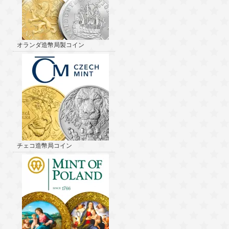
オランダ造幣局製コイン
チェコ造幣局コイン