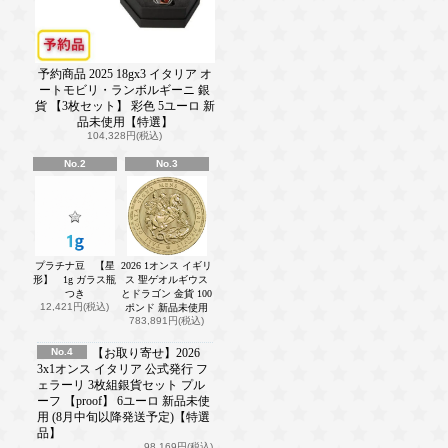
予約商品 2025 18gx3 イタリア オ
ートモビリ・ランボルギーニ 銀
貨 【3枚セット】 彩色 5ユーロ 新
品未使用【特選】
104,328円(税込)
No.2
No.3
プラチナ豆 【星
2026 1オンス イギリ
形】 1g ガラス瓶
ス 聖ゲオルギウス
つき
とドラゴン 金貨 100
12,421円(税込)
ポンド 新品未使用
783,891円(税込)
No.4
【お取り寄せ】2026
3x1オンス イタリア 公式発行 フ
ェラーリ 3枚組銀貨セット プル
ーフ 【proof】 6ユーロ 新品未使
用 (8月中旬以降発送予定)【特選
品】
98,169円(税込)