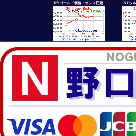
NYゴールド価格：オンス円建
NYシ