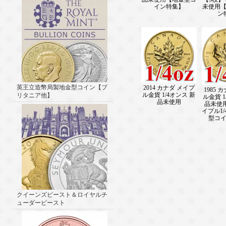
イン特集】
未使用
ン
英王立造幣局製地金型コイン【ブ
2014 カナダ メイプ
1985 
ル金貨 1/4オンス 新
リタニア他】
ル金貨 1
品未使用
品未使
イプル1/
型コ
クイーンズビースト＆ロイヤルチ
ューダービースト