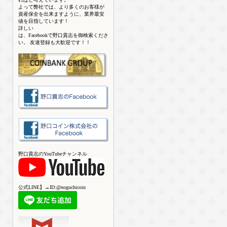
よって弊社では、より多くのお客様が
資産保全を出来ますように、業界最安
値を目指しています！
詳しい
は、Facebookで野口貴志を御検索くださ
い。 友達登録も大歓迎です！！
野口貴志のYouTubeチャンネル
公式LINE】→ID:@noguchicoin