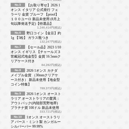
No.5
【お取り寄せ】2026 1
オンス イタリア 公式発行 フェ
ラーリ 金貨 プルーフ 【proof】
１００ユーロ 新品未使用 (8月上
旬以降発送予定)【特選品】
1,246,414円(税込)
No.6
野口コイン【金豆】約
1g 【5粒】 ガラス瓶つき
132,247円(税込)
No.7
【セール品】2023 1/10
オンス イギリス 【チャールズ３
世戴冠式地金型】金貨 16.5mmク
リアケース付き
84,282円(税込)
No.8
2026 1オンス カナダ
メイプル金貨 （30mmクリアケ
ース付き） 新品未使用【地金型
コイン特集】
789,373円(税込)
No.9
2026 1オンス オースト
ラリア オーストラリアの驚異：
アウトバック(内陸部荒野地帯)
プラチナ貨 100ドル 新品未使用
333,721円(税込)
No.10
1オンス オーストラリ
ア パース・ミント製 カンガルー
シルバーバー 99.99%