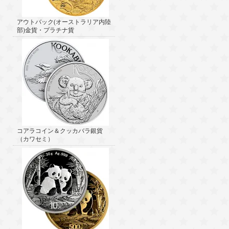
アウトバック(オーストラリア内陸
部)金貨・プラチナ貨
コアラコイン＆クッカバラ銀貨
（カワセミ）