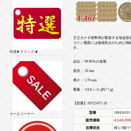
王立カナダ造幣局が製造する地金型金
コイン裏面には偽造防止のために精
す。
特選▶クリック◀
品位： 99.99％の金製
直径： 20 mm
厚さ： 1.70 mm
重量： 1/4オンス (約7.7 g)
【型番】AP321477-20
型番
189454103
セールコーナー
販売価格
4,144,20
在庫状況
残り3個で