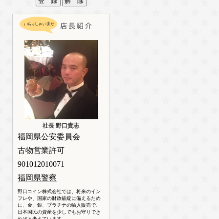
社長 野口貴志
福岡県公安委員会
古物営業許可
901012010071
福岡県警察
野口コイン株式会社では、将来のイン
フレや、国家の財政破綻に備えるため
に、金、銀、プラチナの輸入販売で、
日本国民の資産を少しでもお守りでき
ればと考えています。