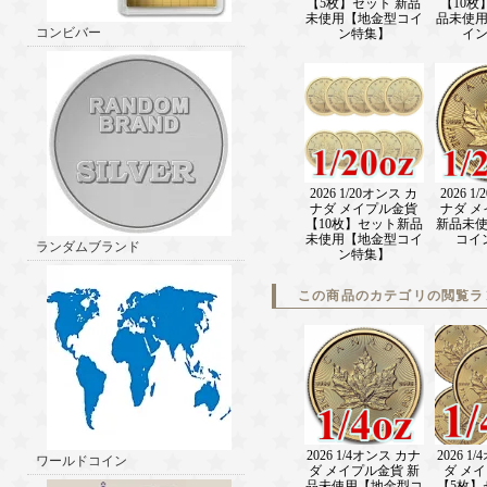
【5枚】セット 新品
【10枚
未使用【地金型コイ
品未使
コンビバー
ン特集】
イ
2026 1/20オンス カ
2026 1
ナダ メイプル金貨
ナダ 
【10枚】セット新品
新品未
未使用【地金型コイ
コイ
ランダムブランド
ン特集】
この商品のカテゴリの閲覧ラ
2026 1/4オンス カナ
2026 1
ワールドコイン
ダ メイプル金貨 新
ダ メ
品未使用【地金型コ
【5枚】