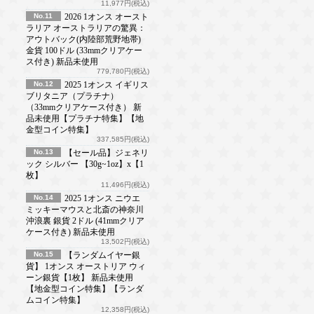
11,977円(税込)
No.11
2026 1オンス オースト
ラリア オーストラリアの驚異：
アウトバック(内陸部荒野地帯)
金貨 100ドル (33mmクリアケー
ス付き) 新品未使用
779,780円(税込)
No.12
2025 1オンス イギリス
ブリタニア（プラチナ）
（33mmクリアケース付き） 新
品未使用【プラチナ特集】【地
金型コイン特集】
337,585円(税込)
No.13
【セール品】ジェネリ
ック シルバー 【30g~1oz】x【1
枚】
11,496円(税込)
No.14
2025 1オンス ニウエ
ミッキーマウスと北斎の神奈川
沖浪裏 銀貨 2ドル (41mmクリア
ケース付き) 新品未使用
13,502円(税込)
No.15
【ランダムイヤー銀
貨】 1オンス オーストリア ウィ
ーン銀貨【1枚】 新品未使用
【地金型コイン特集】【ランダ
ムコイン特集】
12,358円(税込)