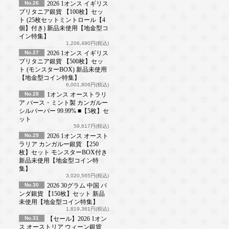
No.26
2026 1オンス イギリス
ブリタニア銀貨 【100枚】セッ
ト (25枚セットミントロール【4
個】付き) 新品未使用【地金型コ
イン特集】
1,206,490円(税込)
No.27
2026 1オンス イギリス
ブリタニア銀貨 【500枚】セッ
ト (モンスターBOX) 新品未使用
【地金型コイン特集】
6,001,806円(税込)
No.28
1オンス オーストラリ
ア パース・ミント製 カンガルー
シルバーバー 99.99% ■【5枚】セ
ット
59,617円(税込)
No.29
2026 1オンス オースト
ラリア カンガルー銀貨 【250
枚】セット モンスターBOX付き
新品未使用【地金型コイン特
集】
3,020,565円(税込)
No.30
2026 30グラム 中国 パ
ンダ銀貨 【150枚】セット 新品
未使用【地金型コイン特集】
1,819,361円(税込)
No.31
【セール】2026 1オン
ス オーストリア ウィーン銀貨