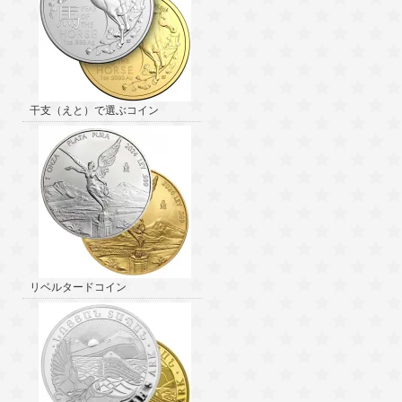
干支（えと）で選ぶコイン
リベルタードコイン