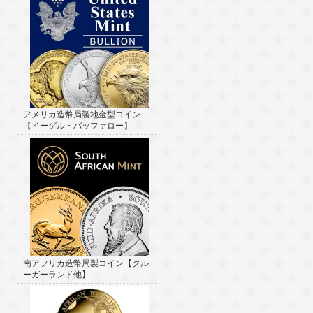
アメリカ造幣局製地金型コイン
【イーグル・バッファロー】
南アフリカ造幣局製コイン【クル
ーガーランド他】