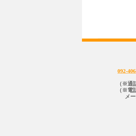
092-406
（※通
（※電
メー