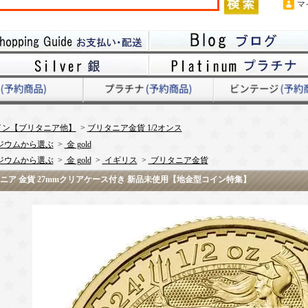
マ
イン【ブリタニア他】
>
ブリタニア金貨 1/2オンス
ジウムから選ぶ
>
金 gold
ジウムから選ぶ
>
金 gold
>
イギリス
>
ブリタニア金貨
ブリタニア 金貨 27mmクリアケース付き 新品未使用【地金型コイン特集】