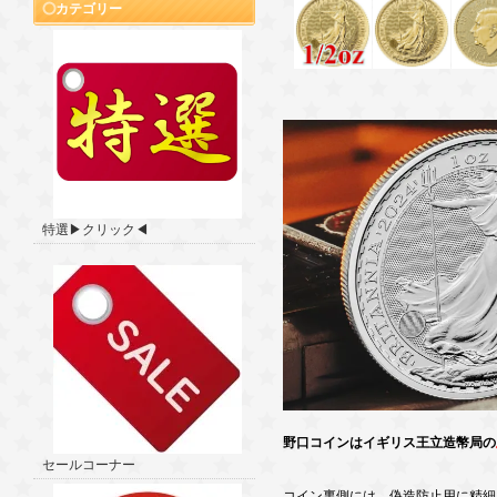
カテゴリー
特選▶クリック◀
野口コインはイギリス王立造幣局の
セールコーナー
コイン裏側には、偽造防止用に精細