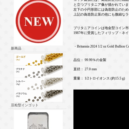
と立つブリタニア像が描かれていま
左下の小円形部には偽造防止のため
上記の偽造防止策の他にも微細なラ
ブリタニアコインは地金型コイン市
1987年に受賞したフィリップ・
・Britannia 2024 1/2 oz Gold Bullion C
新商品
品位： 99.99％の金製
直径： 27.0 mm
重量： 1/2トロイオンス (約15.5 g)
豆粒型インゴット