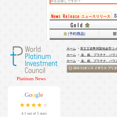
ホーム
>
英王立造幣局製地金型コ
ホーム
>
金、銀、プラチナ、パラ
ホーム
>
金、銀、プラチナ、パラ
2024 1/2オンス イギリス 
Platinum News
G
o
o
g
l
e
4.1 out of 5 stars