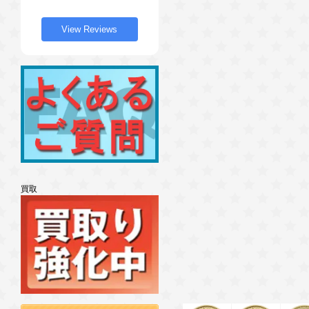
View Reviews
買取