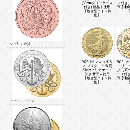
(39mmクリアケース
ス付き
付き) 新品未使用
用【地
【地金型コイン特
集】
ソブリン金貨
2026 1オンス イギリ
2026 
ス ブリタニア 金貨
トリア
33mmクリアケース
貨（37
付き 新品未使用
ース付き
【地金型コイン特
用【地
集】
ウィーンコイン