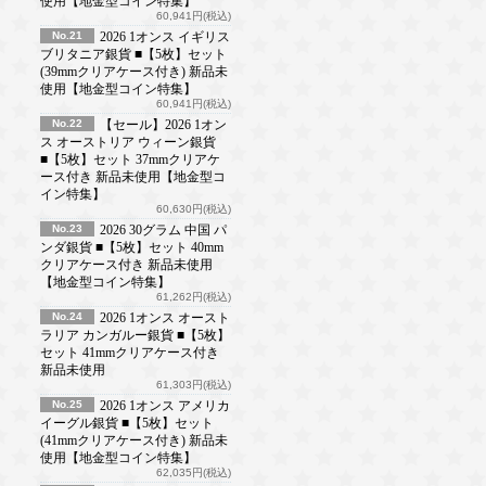
使用【地金型コイン特集】
60,941円(税込)
No.21
2026 1オンス イギリス
ブリタニア銀貨 ■【5枚】セット
(39mmクリアケース付き) 新品未
使用【地金型コイン特集】
60,941円(税込)
No.22
【セール】2026 1オン
ス オーストリア ウィーン銀貨
■【5枚】セット 37mmクリアケ
ース付き 新品未使用【地金型コ
イン特集】
60,630円(税込)
No.23
2026 30グラム 中国 パ
ンダ銀貨 ■【5枚】セット 40mm
クリアケース付き 新品未使用
【地金型コイン特集】
61,262円(税込)
No.24
2026 1オンス オースト
ラリア カンガルー銀貨 ■【5枚】
セット 41mmクリアケース付き
新品未使用
61,303円(税込)
No.25
2026 1オンス アメリカ
イーグル銀貨 ■【5枚】セット
(41mmクリアケース付き) 新品未
使用【地金型コイン特集】
62,035円(税込)