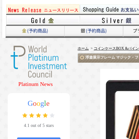
ホーム
>
コインケースBOX &バイ
浮遊展示フレーム マジック・フレーム2
Platinum News
G
o
o
g
l
e
4.1 out of 5 stars