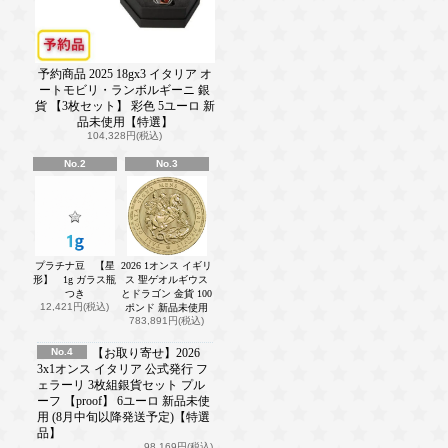
予約商品 2025 18gx3 イタリア オ
ートモビリ・ランボルギーニ 銀
貨 【3枚セット】 彩色 5ユーロ 新
品未使用【特選】
104,328円(税込)
No.2
No.3
プラチナ豆 【星
2026 1オンス イギリ
形】 1g ガラス瓶
ス 聖ゲオルギウス
つき
とドラゴン 金貨 100
12,421円(税込)
ポンド 新品未使用
783,891円(税込)
No.4
【お取り寄せ】2026
3x1オンス イタリア 公式発行 フ
ェラーリ 3枚組銀貨セット プル
ーフ 【proof】 6ユーロ 新品未使
用 (8月中旬以降発送予定)【特選
品】
98,169円(税込)