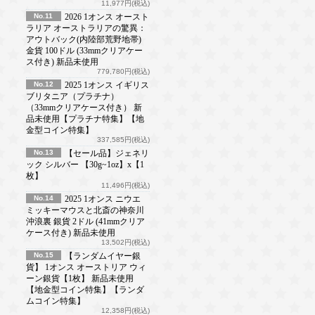
11,977円(税込)
No.11
2026 1オンス オースト
ラリア オーストラリアの驚異：
アウトバック(内陸部荒野地帯)
金貨 100ドル (33mmクリアケー
ス付き) 新品未使用
779,780円(税込)
No.12
2025 1オンス イギリス
ブリタニア（プラチナ）
（33mmクリアケース付き） 新
品未使用【プラチナ特集】【地
金型コイン特集】
337,585円(税込)
No.13
【セール品】ジェネリ
ック シルバー 【30g~1oz】x【1
枚】
11,496円(税込)
No.14
2025 1オンス ニウエ
ミッキーマウスと北斎の神奈川
沖浪裏 銀貨 2ドル (41mmクリア
ケース付き) 新品未使用
13,502円(税込)
No.15
【ランダムイヤー銀
貨】 1オンス オーストリア ウィ
ーン銀貨【1枚】 新品未使用
【地金型コイン特集】【ランダ
ムコイン特集】
12,358円(税込)