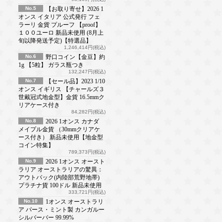
No.5
【お取り寄せ】2026 1
オンス イタリア 公式発行 フェ
ラーリ 金貨 プルーフ 【proof】
１００ユーロ 新品未使用 (8月上
旬以降発送予定)【特選品】
1,246,414円(税込)
No.6
野口コイン【金豆】約
1g 【5粒】 ガラス瓶つき
132,247円(税込)
No.7
【セール品】2023 1/10
オンス イギリス 【チャールズ３
世戴冠式地金型】金貨 16.5mmク
リアケース付き
84,282円(税込)
No.8
2026 1オンス カナダ
メイプル金貨 （30mmクリアケ
ース付き） 新品未使用【地金型
コイン特集】
789,373円(税込)
No.9
2026 1オンス オースト
ラリア オーストラリアの驚異：
アウトバック(内陸部荒野地帯)
プラチナ貨 100ドル 新品未使用
333,721円(税込)
No.10
1オンス オーストラリ
ア パース・ミント製 カンガルー
シルバーバー 99.99%