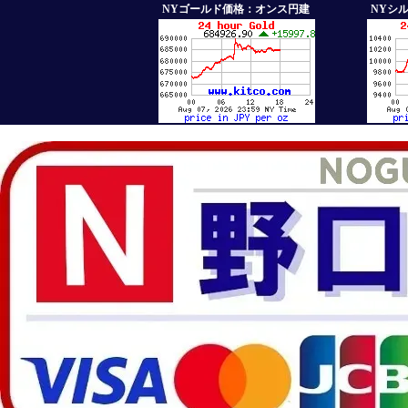
NYゴールド価格：オンス円建
NYシ