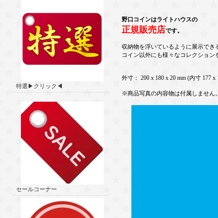
野口コインはライトハウスの
正規販売店
です。
収納物を浮いているように展示でき
コイン以外にも様々なコレクション
外寸： 200 x 180 x 20 mm (内寸 177 x 
特選▶クリック◀
※商品写真の内容物は付属しません
セールコーナー