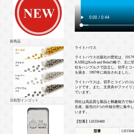
新商品
ライトハウス
ライトハウス出版社の歴史は、191
KABEはKoch and Beinの
社をハンブルクで設立し、切手とコ
を築き、1997年に統合されました。
ライトハウスは、切手とコインのコレ
ンドです。また、文房具やファイリ
ています。
豆粒型インゴット
同社は高品質な製品と郵趣能力で知
生産、販売の3つの中核分野に集中
います。
【型番】LH350480
型番
LH3504