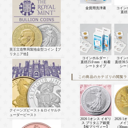
金貨用洗浄液
コイン
直径3
英王立造幣局製地金型コイン【ブ
リタニア他】
コインホルダー：
コイン
直径25.0 mm ：粘着
直径39.
シートタイプ
シー
この商品のカテゴリの閲覧ラ
クイーンズビースト＆ロイヤルチ
ューダービースト
2026 1オンス イギリ
2026 
ス ブリタニア銀貨
メイ
【桜プリヴィー】
（30m