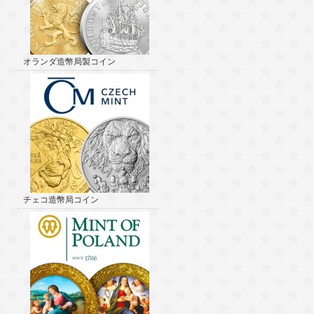
オランダ造幣局製コイン
チェコ造幣局コイン