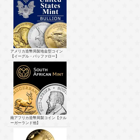
アメリカ造幣局製地金型コイン
【イーグル・バッファロー】
南アフリカ造幣局製コイン【クル
ーガーランド他】