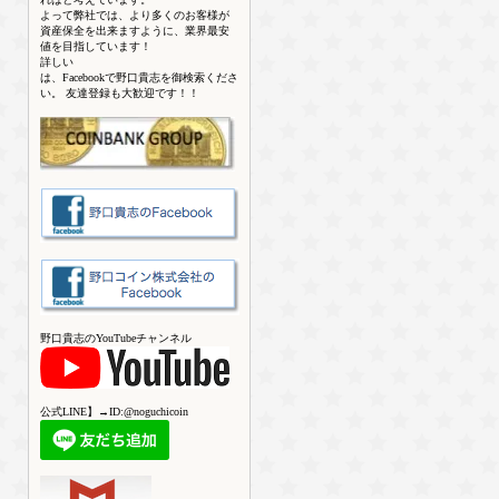
よって弊社では、より多くのお客様が
資産保全を出来ますように、業界最安
値を目指しています！
詳しい
は、Facebookで野口貴志を御検索くださ
い。 友達登録も大歓迎です！！
野口貴志のYouTubeチャンネル
公式LINE】→ID:@noguchicoin