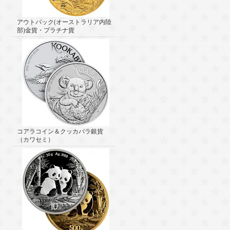
アウトバック(オーストラリア内陸
部)金貨・プラチナ貨
コアラコイン＆クッカバラ銀貨
（カワセミ）