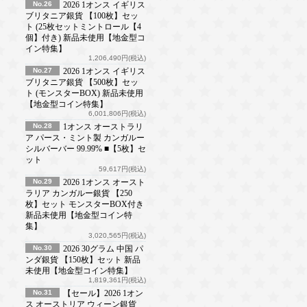
No.26
2026 1オンス イギリス
ブリタニア銀貨 【100枚】セッ
ト (25枚セットミントロール【4
個】付き) 新品未使用【地金型コ
イン特集】
1,206,490円(税込)
No.27
2026 1オンス イギリス
ブリタニア銀貨 【500枚】セッ
ト (モンスターBOX) 新品未使用
【地金型コイン特集】
6,001,806円(税込)
No.28
1オンス オーストラリ
ア パース・ミント製 カンガルー
シルバーバー 99.99% ■【5枚】セ
ット
59,617円(税込)
No.29
2026 1オンス オースト
ラリア カンガルー銀貨 【250
枚】セット モンスターBOX付き
新品未使用【地金型コイン特
集】
3,020,565円(税込)
No.30
2026 30グラム 中国 パ
ンダ銀貨 【150枚】セット 新品
未使用【地金型コイン特集】
1,819,361円(税込)
No.31
【セール】2026 1オン
ス オーストリア ウィーン銀貨