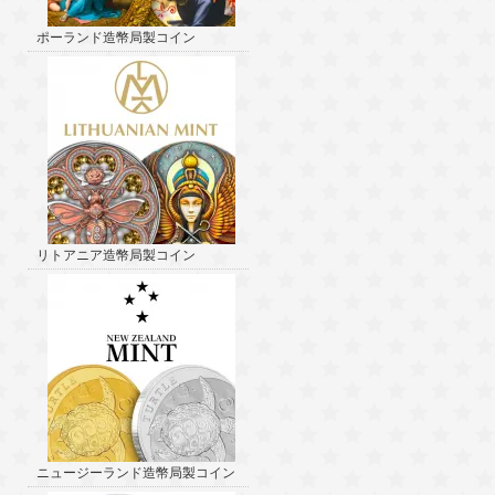
ポーランド造幣局製コイン
リトアニア造幣局製コイン
ニュージーランド造幣局製コイン