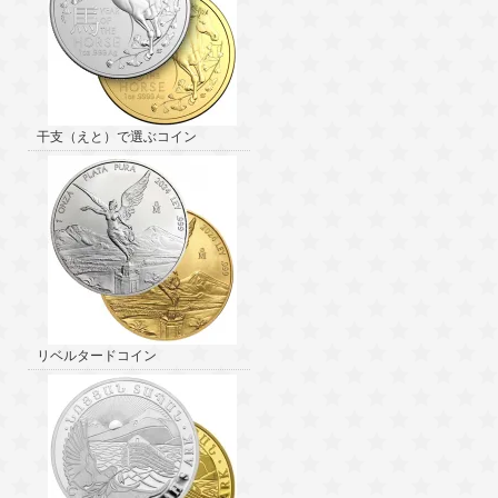
干支（えと）で選ぶコイン
リベルタードコイン