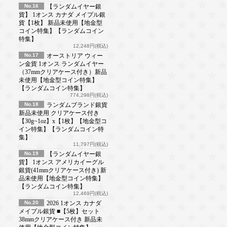
No.16
【ランダムイヤー銀
貨】 1オンス カナダ メイプル銀
貨【1枚】 新品未使用【地金型
コイン特集】【ランダムコイン
特集】
12,248円(税込)
No.17
オーストリア ウィー
ン金貨 1オンス ランダムイヤー
（37mmクリアケース付き）新品
未使用【地金型コイン特集】
【ランダムコイン特集】
774,298円(税込)
No.18
ランダムブランド銀貨
新品未使用 クリアケース付き
【30g~1oz】x【1枚】【地金型コ
イン特集】【ランダムコイン特
集】
11,797円(税込)
No.19
【ランダムイヤー銀
貨】 1オンス アメリカイーグル
銀貨(41mmクリアケース付き) 新
品未使用【地金型コイン特集】
【ランダムコイン特集】
12,469円(税込)
No.20
2026 1オンス カナダ
メイプル銀貨 ■【5枚】セット
38mmクリアケース付き 新品未