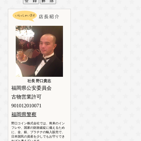
社長 野口貴志
福岡県公安委員会
古物営業許可
901012010071
福岡県警察
野口コイン株式会社では、将来のイン
フレや、国家の財政破綻に備えるため
に、金、銀、プラチナの輸入販売で、
日本国民の資産を少しでもお守りでき
ればと考えています。