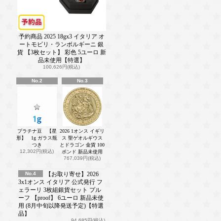
予約商品 2025 18gx3 イタリア オ
ートモビリ・ランボルギーニ 銀
貨 【3枚セット】 彩色 5ユーロ 新
品未使用【特選】
100,626円(税込)
No.2
No.3
プラチナ豆 【星
2026 1オンス イギリ
形】 1g ガラス瓶
ス 聖ゲオルギウス
つき
とドラゴン 金貨 100
12,302円(税込)
ポンド 新品未使用
767,039円(税込)
No.4
【お取り寄せ】2026
3x1オンス イタリア 公式発行 フ
ェラーリ 3枚組銀貨セット プル
ーフ 【proof】 6ユーロ 新品未使
用 (8月中旬以降発送予定)【特選
品】
94,685円(税込)