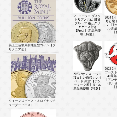
2019 ニウエ ヴィク
2024 
トリアと共に 銀貨
月と龍 
プルーフ 箱とクリ
フ 【Pro
アケース付き
ル 
【Proof】 新品未使
【
用【特選】
英王立造幣局製地金型コイン【ブ
リタニア他】
2023 
ゴース
2023 2オンス ニウエ
40周
凄まじい自然：レオ
【アン
パード 銀貨 【アン
5ドル
ティーク風】 5ドル
【
新品未使用【特選】
クイーンズビースト＆ロイヤルチ
ューダービースト