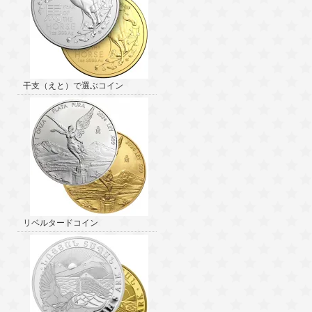
干支（えと）で選ぶコイン
リベルタードコイン