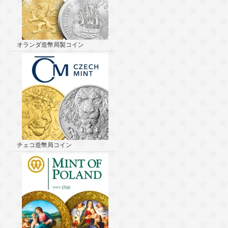
オランダ造幣局製コイン
チェコ造幣局コイン