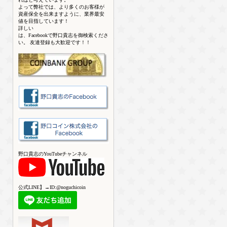
よって弊社では、より多くのお客様が
資産保全を出来ますように、業界最安
値を目指しています！
詳しい
は、Facebookで野口貴志を御検索くださ
い。 友達登録も大歓迎です！！
野口貴志のYouTubeチャンネル
公式LINE】→ID:@noguchicoin