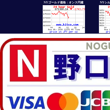
NYゴールド価格：オンス円建
NYシ