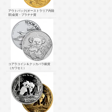
アウトバック(オーストラリア内陸
部)金貨・プラチナ貨
コアラコイン＆クッカバラ銀貨
（カワセミ）