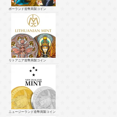
ポーランド造幣局製コイン
リトアニア造幣局製コイン
ニュージーランド造幣局製コイン