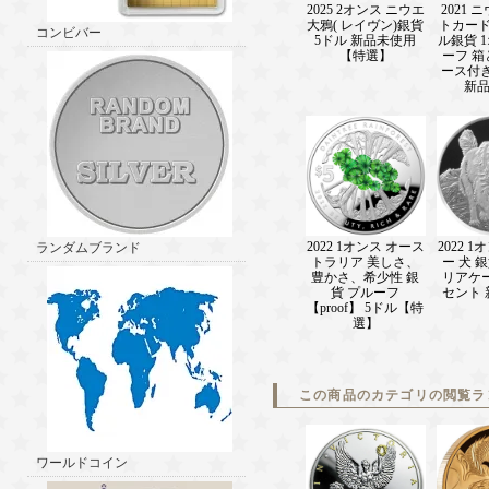
2025 2オンス ニウエ
2021 
大鴉( レイヴン)銀貨
トカード
コンビバー
5ドル 新品未使用
ル銀貨 
【特選】
ーフ 
ース付き 
新
2022 1オンス オース
2022 
ランダムブランド
トラリア 美しさ、
ー 犬 銀
豊かさ、希少性 銀
リアケー
貨 プルーフ
セント
【proof】 5ドル【特
選】
この商品のカテゴリの閲覧ラ
ワールドコイン