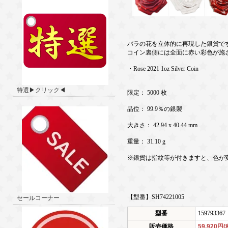
バラの花を立体的に再現した銀貨で
コイン裏側には全面に赤い彩色が施
・Rose 2021 1oz Silver Coin
特選▶クリック◀
限定： 5000 枚
品位： 99.9％の銀製
大きさ： 42.94 x 40.44 mm
重量： 31.10 g
※銀貨は指紋等が付きますと、色が
【型番】SH74221005
セールコーナー
型番
159793367
販売価格
59,920円