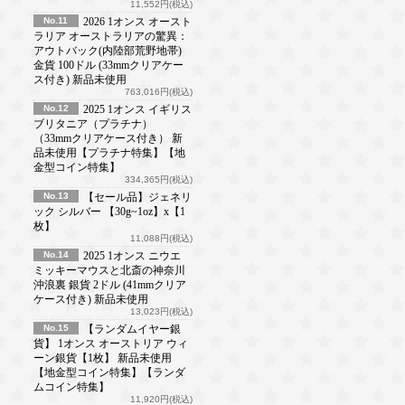
11,552円(税込)
No.11
2026 1オンス オースト
ラリア オーストラリアの驚異：
アウトバック(内陸部荒野地帯)
金貨 100ドル (33mmクリアケー
ス付き) 新品未使用
763,016円(税込)
No.12
2025 1オンス イギリス
ブリタニア（プラチナ）
（33mmクリアケース付き） 新
品未使用【プラチナ特集】【地
金型コイン特集】
334,365円(税込)
No.13
【セール品】ジェネリ
ック シルバー 【30g~1oz】x【1
枚】
11,088円(税込)
No.14
2025 1オンス ニウエ
ミッキーマウスと北斎の神奈川
沖浪裏 銀貨 2ドル (41mmクリア
ケース付き) 新品未使用
13,023円(税込)
No.15
【ランダムイヤー銀
貨】 1オンス オーストリア ウィ
ーン銀貨【1枚】 新品未使用
【地金型コイン特集】【ランダ
ムコイン特集】
11,920円(税込)