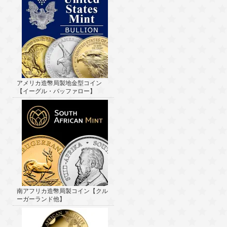
アメリカ造幣局製地金型コイン
【イーグル・バッファロー】
南アフリカ造幣局製コイン【クル
ーガーランド他】