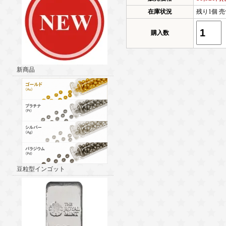
在庫状況
残り1個 売
購入数
新商品
豆粒型インゴット