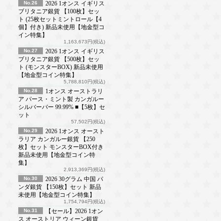
No.26
2026 1オンス イギリス
ブリタニア銀貨 【100枚】セッ
ト (25枚セットミントロール【4
個】付き) 新品未使用【地金型コ
イン特集】
1,163,673円(税込)
No.27
2026 1オンス イギリス
ブリタニア銀貨 【500枚】セッ
ト (モンスターBOX) 新品未使用
【地金型コイン特集】
5,788,810円(税込)
No.28
1オンス オーストラリ
ア パース・ミント製 カンガルー
シルバーバー 99.99% ■【5枚】セ
ット
57,502円(税込)
No.29
2026 1オンス オースト
ラリア カンガルー銀貨 【250
枚】セット モンスターBOX付き
新品未使用【地金型コイン特
集】
2,913,369円(税込)
No.30
2026 30グラム 中国 パ
ンダ銀貨 【150枚】セット 新品
未使用【地金型コイン特集】
1,754,794円(税込)
No.31
【セール】2026 1オン
ス オーストリア ウィーン銀貨