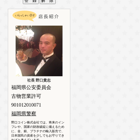
社長 野口貴志
福岡県公安委員会
古物営業許可
901012010071
福岡県警察
野口コイン株式会社では、将来のイン
フレや、国家の財政破綻に備えるため
に、金、銀、プラチナの輸入販売で、
日本国民の資産を少しでもお守りでき
ればと考えています。