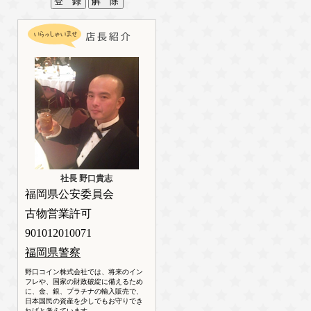
社長 野口貴志
福岡県公安委員会
古物営業許可
901012010071
福岡県警察
野口コイン株式会社では、将来のイン
フレや、国家の財政破綻に備えるため
に、金、銀、プラチナの輸入販売で、
日本国民の資産を少しでもお守りでき
ればと考えています。