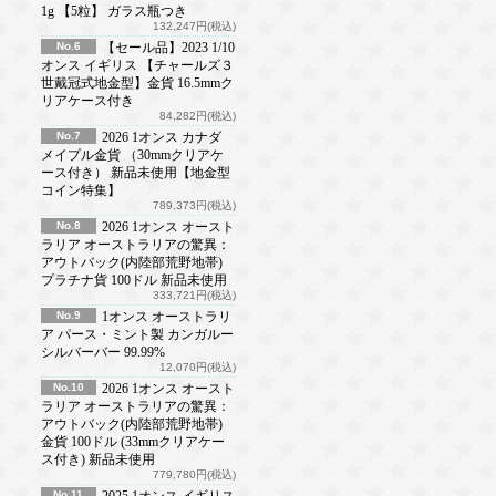
1g 【5粒】 ガラス瓶つき
132,247円(税込)
No.6
【セール品】2023 1/10
オンス イギリス 【チャールズ３
世戴冠式地金型】金貨 16.5mmク
リアケース付き
84,282円(税込)
No.7
2026 1オンス カナダ
メイプル金貨 （30mmクリアケ
ース付き） 新品未使用【地金型
コイン特集】
789,373円(税込)
No.8
2026 1オンス オースト
ラリア オーストラリアの驚異：
アウトバック(内陸部荒野地帯)
プラチナ貨 100ドル 新品未使用
333,721円(税込)
No.9
1オンス オーストラリ
ア パース・ミント製 カンガルー
シルバーバー 99.99%
12,070円(税込)
No.10
2026 1オンス オースト
ラリア オーストラリアの驚異：
アウトバック(内陸部荒野地帯)
金貨 100ドル (33mmクリアケー
ス付き) 新品未使用
779,780円(税込)
No.11
2025 1オンス イギリス