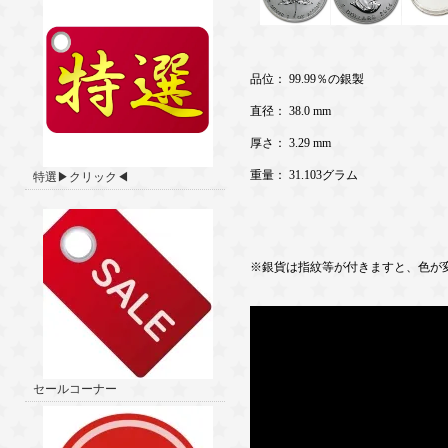
品位： 99.99％の銀製
直径： 38.0 mm
厚さ： 3.29 mm
重量： 31.103グラム
特選▶クリック◀
※銀貨は指紋等が付きますと、色が
セールコーナー