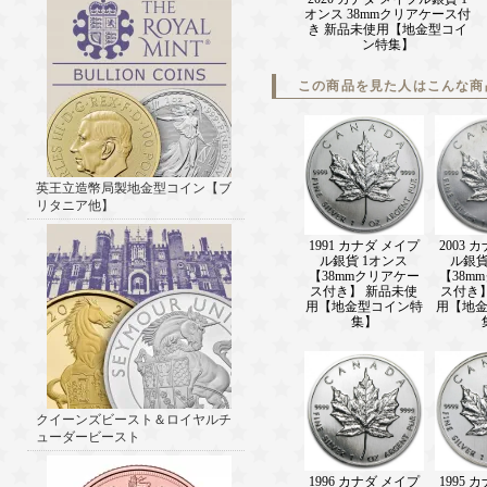
オンス 38mmクリアケース付
き 新品未使用【地金型コイ
ン特集】
この商品を見た人はこんな商
英王立造幣局製地金型コイン【ブ
リタニア他】
1991 カナダ メイプ
2003 
ル銀貨 1オンス
ル銀貨
【38mmクリアケー
【38m
ス付き】 新品未使
ス付き
用【地金型コイン特
用【地
集】
クイーンズビースト＆ロイヤルチ
ューダービースト
1996 カナダ メイプ
1995 