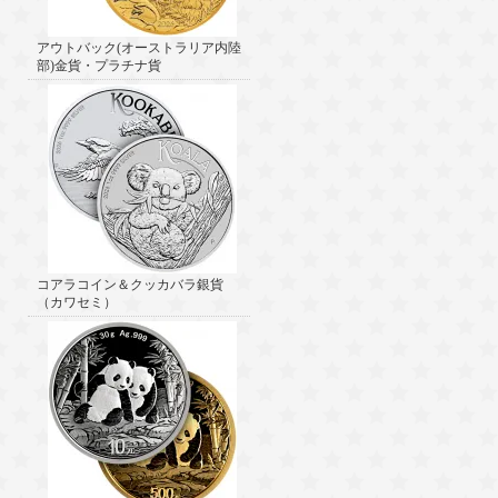
アウトバック(オーストラリア内陸
部)金貨・プラチナ貨
コアラコイン＆クッカバラ銀貨
（カワセミ）