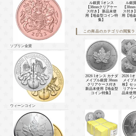
ル銀貨 1オンス
ル銀貨
【38mmクリアケー
【38m
ス付き】 新品未使
ス付き
用【地金型コイン特
用【地
集】
この商品のカテゴリの閲覧ラ
ソブリン金貨
2026 1オンス カナダ
2026 
メイプル銀貨 38mm
メイプル
クリアケース付き
枚】セッ
新品未使用【地金型
リアケ
コイン特集】
品未使
イ
ウィーンコイン