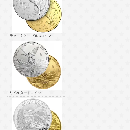
干支（えと）で選ぶコイン
リベルタードコイン