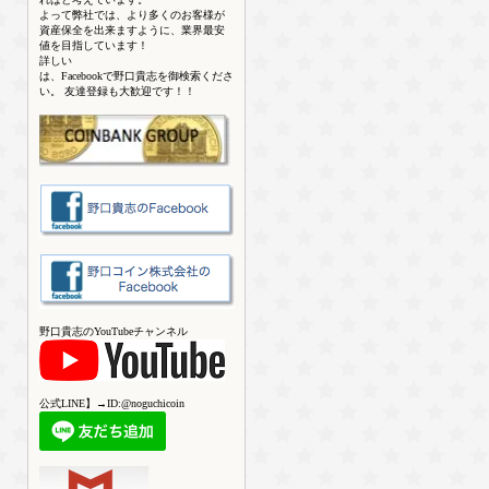
よって弊社では、より多くのお客様が
資産保全を出来ますように、業界最安
値を目指しています！
詳しい
は、Facebookで野口貴志を御検索くださ
い。 友達登録も大歓迎です！！
野口貴志のYouTubeチャンネル
公式LINE】→ID:@noguchicoin