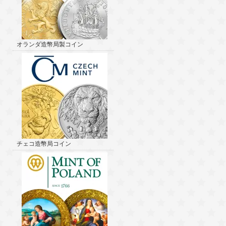
オランダ造幣局製コイン
チェコ造幣局コイン