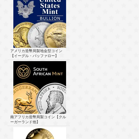
アメリカ造幣局製地金型コイン
【イーグル・バッファロー】
南アフリカ造幣局製コイン【クル
ーガーランド他】