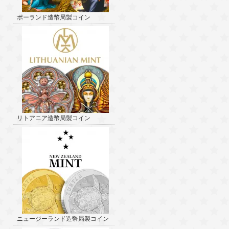
ポーランド造幣局製コイン
リトアニア造幣局製コイン
ニュージーランド造幣局製コイン