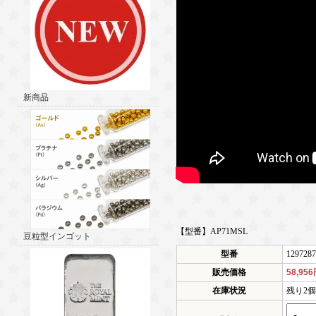
新商品
【型番】AP71MSL
豆粒型インゴット
型番
1297287
販売価格
58,95
在庫状況
残り2