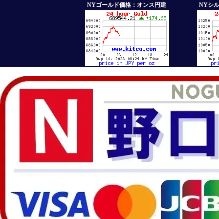
NYゴールド価格：オンス円建
NYシ