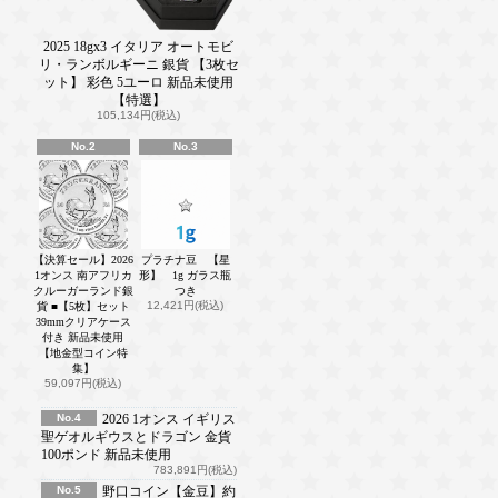
2025 18gx3 イタリア オートモビ
リ・ランボルギーニ 銀貨 【3枚セ
ット】 彩色 5ユーロ 新品未使用
【特選】
105,134円(税込)
No.2
No.3
【決算セール】2026
プラチナ豆 【星
1オンス 南アフリカ
形】 1g ガラス瓶
クルーガーランド銀
つき
12,421円(税込)
貨 ■【5枚】セット
39mmクリアケース
付き 新品未使用
【地金型コイン特
集】
59,097円(税込)
No.4
2026 1オンス イギリス
聖ゲオルギウスとドラゴン 金貨
100ポンド 新品未使用
783,891円(税込)
No.5
野口コイン【金豆】約