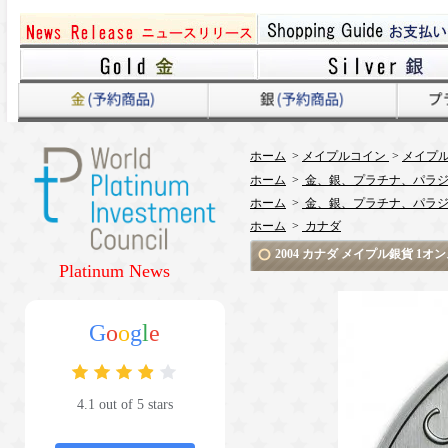
ホーム
>
メイプルコイン
>
メイプ
ホーム
>
金、銀、プラチナ、パラジ
ホーム
>
金、銀、プラチナ、パラジ
ホーム
>
カナダ
2004 カナダ メイプル銀貨 
Platinum News
G
o
o
g
l
e
4.1 out of 5 stars