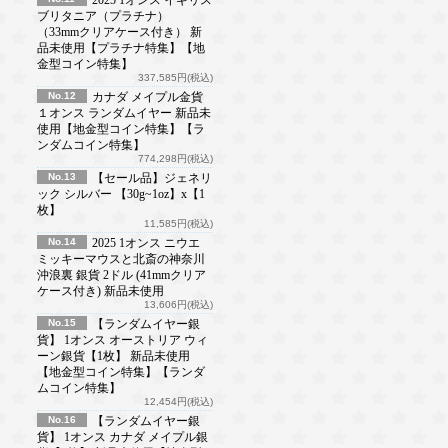
ブリタニア（プラチナ）
（33mmクリアケース付き） 新
品未使用【プラチナ特集】【地
金型コイン特集】
337,585円(税込)
No.12
カナダ メイプル金貨
１オンス ランダムイヤー 新品未
使用【地金型コイン特集】【ラ
ンダムコイン特集】
774,298円(税込)
No.13
【セール品】ジェネリ
ック シルバー 【30g~1oz】x【1
枚】
11,585円(税込)
No.14
2025 1オンス ニウエ
ミッキーマウスと北斎の神奈川
沖浪裏 銀貨 2ドル (41mmクリア
ケース付き) 新品未使用
13,606円(税込)
No.15
【ランダムイヤー銀
貨】 1オンス オーストリア ウィ
ーン銀貨【1枚】 新品未使用
【地金型コイン特集】【ランダ
ムコイン特集】
12,454円(税込)
No.16
【ランダムイヤー銀
貨】 1オンス カナダ メイプル銀