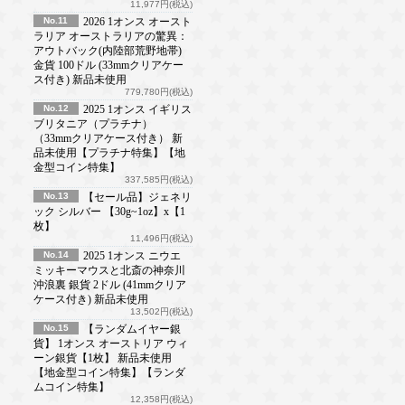
11,977円(税込)
No.11
2026 1オンス オースト
ラリア オーストラリアの驚異：
アウトバック(内陸部荒野地帯)
金貨 100ドル (33mmクリアケー
ス付き) 新品未使用
779,780円(税込)
No.12
2025 1オンス イギリス
ブリタニア（プラチナ）
（33mmクリアケース付き） 新
品未使用【プラチナ特集】【地
金型コイン特集】
337,585円(税込)
No.13
【セール品】ジェネリ
ック シルバー 【30g~1oz】x【1
枚】
11,496円(税込)
No.14
2025 1オンス ニウエ
ミッキーマウスと北斎の神奈川
沖浪裏 銀貨 2ドル (41mmクリア
ケース付き) 新品未使用
13,502円(税込)
No.15
【ランダムイヤー銀
貨】 1オンス オーストリア ウィ
ーン銀貨【1枚】 新品未使用
【地金型コイン特集】【ランダ
ムコイン特集】
12,358円(税込)