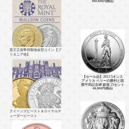
360,826円(税込)
英王立造幣局製地金型コイン【ブ
リタニア他】
【セール品】2013 5オンス
アメリカ ペリーの勝利と国
際平和記念碑 銀貨 25セント
68,800円(税込)
クイーンズビースト＆ロイヤルチ
ューダービースト