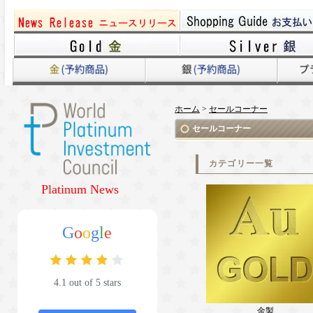
ホーム
>
セールコーナー
セールコーナー
カテゴリー一覧
Platinum News
G
o
o
g
l
e
4.1 out of 5 stars
金製