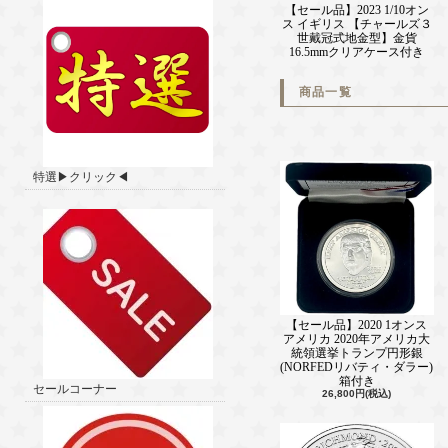
【セール品】2023 1/10オン
ス イギリス 【チャールズ３
世戴冠式地金型】金貨
16.5mmクリアケース付き
商品一覧
特選▶クリック◀
【セール品】2020 1オンス
アメリカ 2020年アメリカ大
統領選挙トランプ円形銀
(NORFEDリバティ・ダラー)
箱付き
セールコーナー
26,800円(税込)