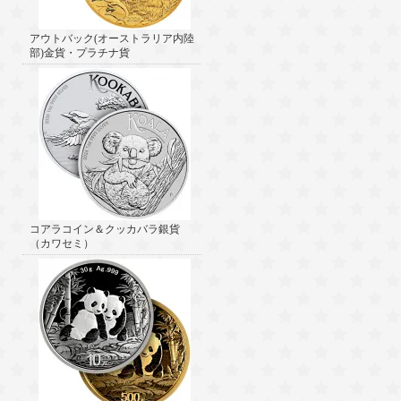
アウトバック(オーストラリア内陸
部)金貨・プラチナ貨
コアラコイン＆クッカバラ銀貨
（カワセミ）