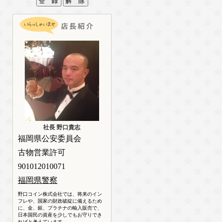
社長 野口貴志
福岡県公安委員会
古物営業許可
901012010071
福岡県警察
野口コイン株式会社では、将来のイン
フレや、国家の財政破綻に備えるため
に、金、銀、プラチナの輸入販売で、
日本国民の資産を少しでもお守りでき
ればと考えています。