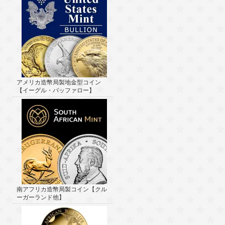
アメリカ造幣局製地金型コイン
【イーグル・バッファロー】
南アフリカ造幣局製コイン【クル
ーガーランド他】