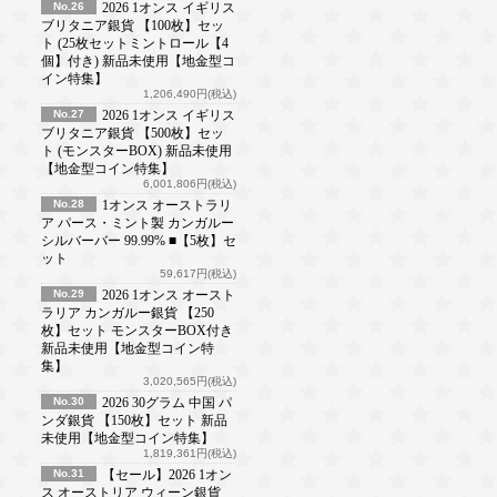
No.26
2026 1オンス イギリス
ブリタニア銀貨 【100枚】セッ
ト (25枚セットミントロール【4
個】付き) 新品未使用【地金型コ
イン特集】
1,206,490円(税込)
No.27
2026 1オンス イギリス
ブリタニア銀貨 【500枚】セッ
ト (モンスターBOX) 新品未使用
【地金型コイン特集】
6,001,806円(税込)
No.28
1オンス オーストラリ
ア パース・ミント製 カンガルー
シルバーバー 99.99% ■【5枚】セ
ット
59,617円(税込)
No.29
2026 1オンス オースト
ラリア カンガルー銀貨 【250
枚】セット モンスターBOX付き
新品未使用【地金型コイン特
集】
3,020,565円(税込)
No.30
2026 30グラム 中国 パ
ンダ銀貨 【150枚】セット 新品
未使用【地金型コイン特集】
1,819,361円(税込)
No.31
【セール】2026 1オン
ス オーストリア ウィーン銀貨