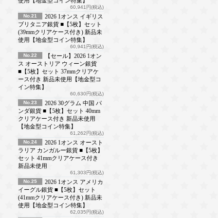
使用【地金型コイン特集】
60,941円(税込)
No.21
2026 1オンス イギリス
ブリタニア銀貨 ■【5枚】セット
(39mmクリアケース付き) 新品未
使用【地金型コイン特集】
60,941円(税込)
No.22
【セール】2026 1オン
ス オーストリア ウィーン銀貨
■【5枚】セット 37mmクリアケ
ース付き 新品未使用【地金型コ
イン特集】
60,630円(税込)
No.23
2026 30グラム 中国 パ
ンダ銀貨 ■【5枚】セット 40mm
クリアケース付き 新品未使用
【地金型コイン特集】
61,262円(税込)
No.24
2026 1オンス オースト
ラリア カンガルー銀貨 ■【5枚】
セット 41mmクリアケース付き
新品未使用
61,303円(税込)
No.25
2026 1オンス アメリカ
イーグル銀貨 ■【5枚】セット
(41mmクリアケース付き) 新品未
使用【地金型コイン特集】
62,035円(税込)