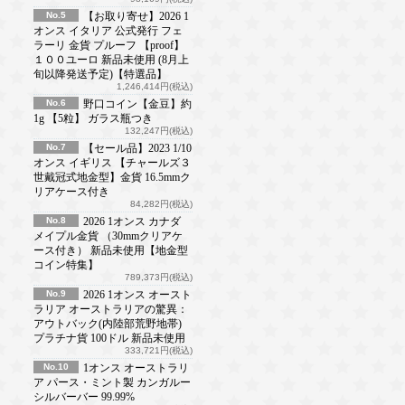
No.5
【お取り寄せ】2026 1
オンス イタリア 公式発行 フェ
ラーリ 金貨 プルーフ 【proof】
１００ユーロ 新品未使用 (8月上
旬以降発送予定)【特選品】
1,246,414円(税込)
No.6
野口コイン【金豆】約
1g 【5粒】 ガラス瓶つき
132,247円(税込)
No.7
【セール品】2023 1/10
オンス イギリス 【チャールズ３
世戴冠式地金型】金貨 16.5mmク
リアケース付き
84,282円(税込)
No.8
2026 1オンス カナダ
メイプル金貨 （30mmクリアケ
ース付き） 新品未使用【地金型
コイン特集】
789,373円(税込)
No.9
2026 1オンス オースト
ラリア オーストラリアの驚異：
アウトバック(内陸部荒野地帯)
プラチナ貨 100ドル 新品未使用
333,721円(税込)
No.10
1オンス オーストラリ
ア パース・ミント製 カンガルー
シルバーバー 99.99%