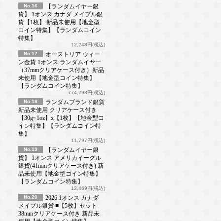
No.16
【ランダムイヤー銀
貨】 1オンス カナダ メイプル銀
貨【1枚】 新品未使用【地金型
コイン特集】【ランダムコイン
特集】
12,248円(税込)
No.17
オーストリア ウィー
ン金貨 1オンス ランダムイヤー
（37mmクリアケース付き）新品
未使用【地金型コイン特集】
【ランダムコイン特集】
774,298円(税込)
No.18
ランダムブランド銀貨
新品未使用 クリアケース付き
【30g~1oz】x【1枚】【地金型コ
イン特集】【ランダムコイン特
集】
11,797円(税込)
No.19
【ランダムイヤー銀
貨】 1オンス アメリカイーグル
銀貨(41mmクリアケース付き) 新
品未使用【地金型コイン特集】
【ランダムコイン特集】
12,469円(税込)
No.20
2026 1オンス カナダ
メイプル銀貨 ■【5枚】セット
38mmクリアケース付き 新品未