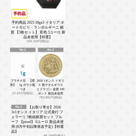
予約商品 2025 18gx3 イタリア オ
ートモビリ・ランボルギーニ 銀
貨 【3枚セット】 彩色 5ユーロ 新
品未使用【特選】
104,328円(税込)
No.2
No.3
プラチナ豆 【星
2026 1オンス イギリ
形】 1g ガラス瓶
ス 聖ゲオルギウス
つき
とドラゴン 金貨 100
12,421円(税込)
ポンド 新品未使用
783,891円(税込)
No.4
【お取り寄せ】2026
3x1オンス イタリア 公式発行 フ
ェラーリ 3枚組銀貨セット プル
ーフ 【proof】 6ユーロ 新品未使
用 (8月中旬以降発送予定)【特選
品】
98,169円(税込)