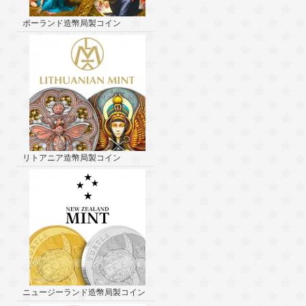
ポーランド造幣局製コイン
リトアニア造幣局製コイン
ニュージーランド造幣局製コイン