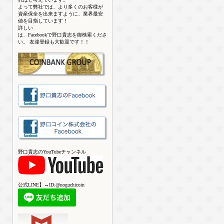
よって弊社では、より多くのお客様が
資産保全を出来ますように、業界最安
値を目指しています！
詳しい
は、Facebookで野口貴志を御検索くださ
い。 友達登録も大歓迎です！！
野口貴志のYouTubeチャンネル
公式LINE】→ID:@noguchicoin