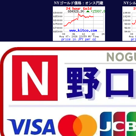
NYゴールド価格：オンス円建
NYシ