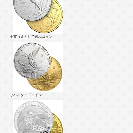
干支（えと）で選ぶコイン
リベルタードコイン