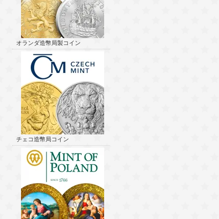
オランダ造幣局製コイン
チェコ造幣局コイン