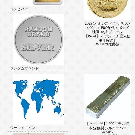
コンビバー
2023 1/4オンス イギリス 007
の60年：1960年代のボンド
映画 金貨 プルーフ
【Proof】 25ポンド 新品未使
用【特選】
246,679円(税込)
ランダムブランド
【セール品】1000グラム 日
ワールドコイン
本 森銀製 シルバーバー
99.99%