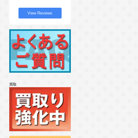
View Reviews
買取