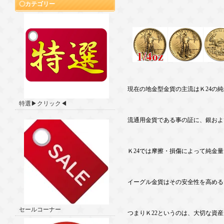
カテゴリー
現在の地金型金貨の主流はＫ24の純
特選▶クリック◀
流通用金貨である事の証に、銀およ
Ｋ24では摩擦・損傷によって純金
イーグル金貨はその安全性を高める
セールコーナー
つまりＫ22というのは、大切な資