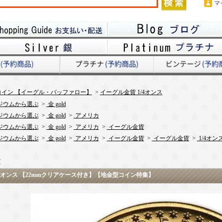
マ
イン 【イーグル・バッファロー】
>
イーグル金貨 1/4オンス
ジウムから選ぶ
>
金 gold
ジウムから選ぶ
>
金 gold
>
アメリカ
ジウムから選ぶ
>
金 gold
>
アメリカ
>
イーグル金貨
ジウムから選ぶ
>
金 gold
>
アメリカ
>
イーグル金貨
>
イーグル金貨
>
1/4オン
貨
 1/4オンス 【22mmクリアケース付き】【地金型コイン特集】