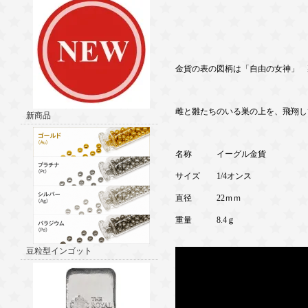
金貨の表の図柄は「自由の女神」 
雌と雛たちのいる巣の上を、飛翔し
新商品
名称 イーグル金貨
サイズ 1/4オンス
直径 22ｍｍ
重量 8.4ｇ
豆粒型インゴット