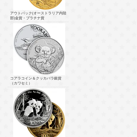
アウトバック(オーストラリア内陸
部)金貨・プラチナ貨
コアラコイン＆クッカバラ銀貨
（カワセミ）