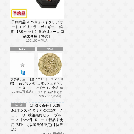
予約商品 2025 18gx3 イタリア オ
ートモビリ・ランボルギーニ 銀
貨 【3枚セット】 彩色 5ユーロ 新
品未使用【特選】
106,106円(税込)
No.2
No.3
プラチナ豆 【星
2026 1オンス イギリ
形】 1g ガラス瓶
ス 聖ゲオルギウス
つき
とドラゴン 金貨 100
12,551円(税込)
ポンド 新品未使用
785,782円(税込)
No.4
【お取り寄せ】2026
3x1オンス イタリア 公式発行 フ
ェラーリ 3枚組銀貨セット プル
ーフ 【proof】 6ユーロ 新品未使
用 (8月中旬以降発送予定)【特選
品】
99,841円(税込)