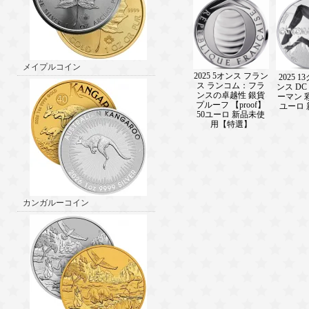
メイプルコイン
2025 5オンス フラン
2025 
ス ランコム：フラ
ンス D
ンスの卓越性 銀貨
ーマン 彩
プルーフ 【proof】
ユーロ
50ユーロ 新品未使
用【特選】
カンガルーコイン