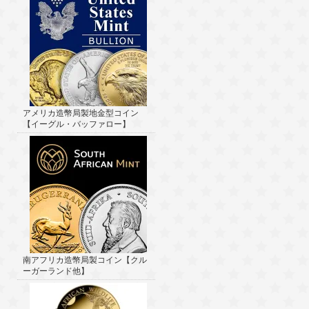
アメリカ造幣局製地金型コイン
【イーグル・バッファロー】
南アフリカ造幣局製コイン【クル
ーガーランド他】