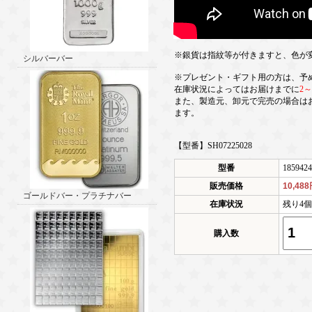
※銀貨は指紋等が付きますと、色が
シルバーバー
※プレゼント・ギフト用の方は、予
在庫状況によってはお届けまでに
2
また、製造元、卸元で完売の場合は
ます。
【型番】SH07225028
型番
1859424
販売価格
10,48
ゴールドバー・プラチナバー
在庫状況
残り4
購入数