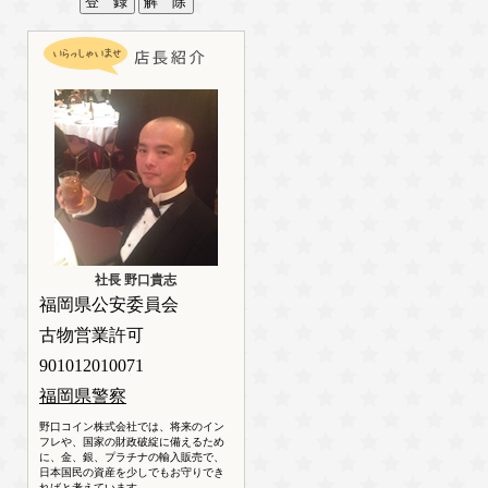
社長 野口貴志
福岡県公安委員会
古物営業許可
901012010071
福岡県警察
野口コイン株式会社では、将来のイン
フレや、国家の財政破綻に備えるため
に、金、銀、プラチナの輸入販売で、
日本国民の資産を少しでもお守りでき
ればと考えています。