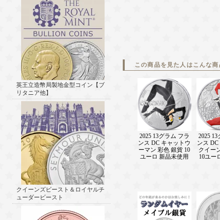
この商品を見た人はこんな商
英王立造幣局製地金型コイン【ブ
リタニア他】
2025 13グラム フラ
2025 
ンス DC キャットウ
ンス D
ーマン 彩色 銀貨 10
クイーン
ユーロ 新品未使用
10ユー
クイーンズビースト＆ロイヤルチ
ューダービースト