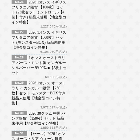
No.26
2026 1オンス イギリス
ブリタニア銀貨 【100枚】セッ
ト (25枚セットミントロール【4
個】付き) 新品未使用【地金型コ
イン特集】
1,227,045円(税込)
No.27
2026 1オンス イギリス
ブリタニア銀貨 【500枚】セッ
ト (モンスターBOX) 新品未使用
【地金型コイン特集】
6,104,060円(税込)
No.28
1オンス オーストラリ
ア パース・ミント製 カンガルー
シルバーバー 99.99% ■【5枚】セ
ット
60,633円(税込)
No.29
2026 1オンス オースト
ラリア カンガルー銀貨 【250
枚】セット モンスターBOX付き
新品未使用【地金型コイン特
集】
3,072,027円(税込)
No.30
2026 30グラム 中国 パ
ンダ銀貨 【150枚】セット 新品
未使用【地金型コイン特集】
1,850,358円(税込)
No.31
【セール】2026 1オン
ス オーストリア ウィーン銀貨