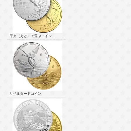
干支（えと）で選ぶコイン
リベルタードコイン