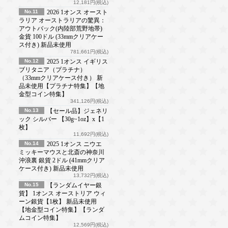
12,181円(税込)
No.11
2026 1オンス オースト
ラリア オーストラリアの驚異：
アウトバック(内陸部荒野地帯)
金貨 100ドル (33mmクリアケー
ス付き) 新品未使用
781,661円(税込)
No.12
2025 1オンス イギリス
ブリタニア（プラチナ）
（33mmクリアケース付き） 新
品未使用【プラチナ特集】【地
金型コイン特集】
341,126円(税込)
No.13
【セール品】ジェネリ
ック シルバー 【30g~1oz】x【1
枚】
11,692円(税込)
No.14
2025 1オンス ニウエ
ミッキーマウスと北斎の神奈川
沖浪裏 銀貨 2ドル (41mmクリア
ケース付き) 新品未使用
13,732円(税込)
No.15
【ランダムイヤー銀
貨】 1オンス オーストリア ウィ
ーン銀貨【1枚】 新品未使用
【地金型コイン特集】【ランダ
ムコイン特集】
12,569円(税込)