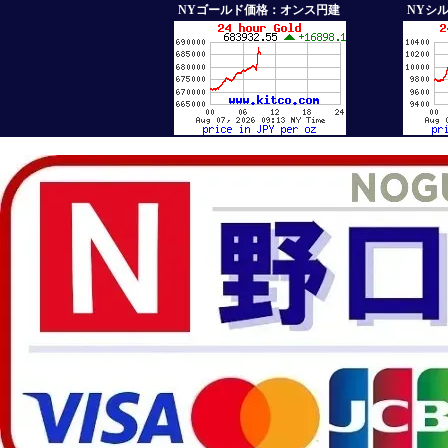
NYゴールド価格：オンス円建
NYシ