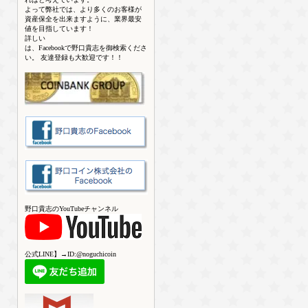
よって弊社では、より多くのお客様が
資産保全を出来ますように、業界最安
値を目指しています！
詳しい
は、Facebookで野口貴志を御検索くださ
い。 友達登録も大歓迎です！！
野口貴志のYouTubeチャンネル
公式LINE】→ID:@noguchicoin