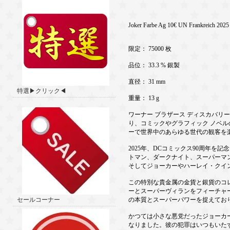
Joker Farbe Ag 10€ UN Frankreich 2025
限定： 75000 枚
品位： 33.3 % 銀製
直径： 31 mm
特選▶クリック◀
重量： 13 g
ワーナー ブラザース ディスカバリー
り、コミックやグラフィック ノベルの
ーで世界中のあらゆる世代の観客を
2025年、DCコミックス90周年
トマン、ダークナイト、スーパーマ
そしてジョーカーやハーレイ・クイ
この特別な貴金属の金貨と銀貨のコレ
ーとスーパーヴィランをフィーチャ
セールコーナー
の本質とスーパーパワーを捉えてお
かつては小さな悪党だったジョーカ
なりました。彼の犯罪はいつもいた