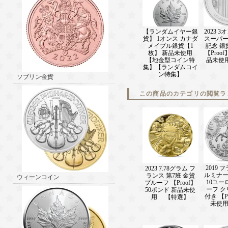
【ランダムイヤー銀
2023 
貨】 1オンス カナダ
スーパー
メイプル銀貨【1
記念 銀
枚】 新品未使用
【Proof
【地金型コイン特
品未使
集】【ランダムコイ
ン特集】
ソブリン金貨
この商品のカテゴリの閲覧ラ
2019 
2023 7.78グラム フ
ルミナ
ランス 第7班 金貨
ウィーンコイン
10ユー
プルーフ 【Proof】
ーフ 
50ポンド 新品未使
付き 【P
用 【特選】
未使