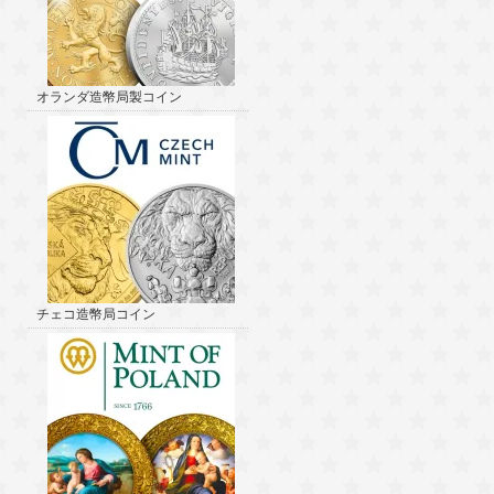
オランダ造幣局製コイン
チェコ造幣局コイン