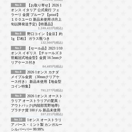
No.5
【お取り寄せ】2026 1
オンス イタリア 公式発行 フェ
ラーリ 金貨 プルーフ 【proof】
１００ユーロ 新品未使用 (8月上
旬以降発送予定)【特選品】
1,249,422円(税込)
No.6
野口コイン【金豆】約
1g 【5粒】 ガラス瓶つき
132,566円(税込)
No.7
【セール品】2023 1/10
オンス イギリス 【チャールズ３
世戴冠式地金型】金貨 16.5mmク
リアケース付き
84,485円(税込)
No.8
2026 1オンス カナダ
メイプル金貨 （30mmクリアケ
ース付き） 新品未使用【地金型
コイン特集】
791,277円(税込)
No.9
2026 1オンス オースト
ラリア オーストラリアの驚異：
アウトバック(内陸部荒野地帯)
プラチナ貨 100ドル 新品未使用
337,221円(税込)
No.10
1オンス オーストラリ
ア パース・ミント製 カンガルー
シルバーバー 99.99%