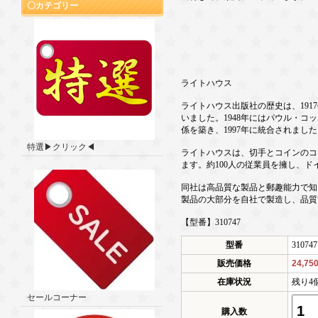
カテゴリー
ライトハウス
ライトハウス出版社の歴史は、1917
いました。1948年にはパウル・
係を築き、1997年に統合されました
特選▶クリック◀
ライトハウスは、切手とコインのコ
ます。約100人の従業員を擁し、
同社は高品質な製品と郵趣能力で知
製品の大部分を自社で製造し、品質
【型番】310747
型番
310747
販売価格
24,75
在庫状況
残り4
セールコーナー
購入数