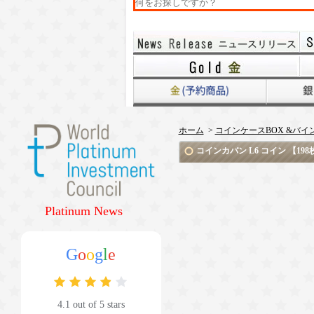
ホーム
>
コインケースBOX &バイ
コインカバン L6 コイン 【19
Platinum News
G
o
o
g
l
e
4.1 out of 5 stars