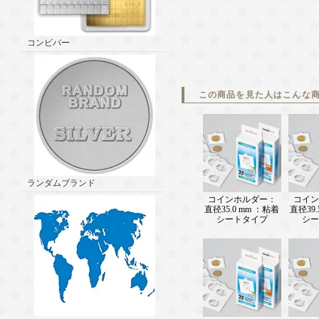
コンビバー
この商品を見た人はこんな
ランダムブランド
コインホルダー：
コイン
直径35.0 mm ：粘着
直径39.
シートタイプ
シー