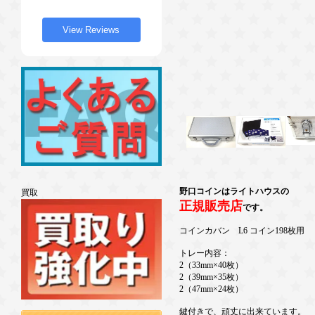
View Reviews
野口コインはライトハウスの
買取
正規販売店
です。
コインカバン L6 コイン198枚用
トレー内容：
2（33mm×40枚）
2（39mm×35枚）
2（47mm×24枚）
鍵付きで、頑丈に出来ています。