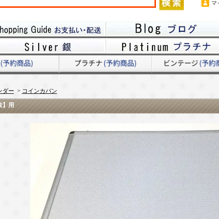
マ
ンダー
>
コインカバン
8枚】用