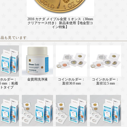
2016 カナダ メイプル金貨 １オンス（30mm
クリアケース付き） 新品未使用【地金型コ
イン特集】
商品も見ています
ホルダー：
金貨用洗浄液
コインホルダー：
コインホルダー：
5 mm ：粘着
直径30.0 mm
直径32.5 mm
トタイプ