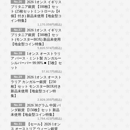
No.26
2026 1オンス イギリス
ブリタニア銀貨 【100枚】セッ
ト (25枚セットミントロール【4
個】付き) 新品未使用【地金型コ
イン特集】
1,170,059円(税込)
No.27
2026 1オンス イギリス
ブリタニア銀貨 【500枚】セッ
ト (モンスターBOX) 新品未使用
【地金型コイン特集】
5,820,574円(税込)
No.28
1オンス オーストラリ
ア パース・ミント製 カンガルー
シルバーバー 99.99% ■【5枚】セ
ット
57,817円(税込)
No.29
2026 1オンス オースト
ラリア カンガルー銀貨 【250
枚】セット モンスターBOX付き
新品未使用【地金型コイン特
集】
2,929,355円(税込)
No.30
2026 30グラム 中国 パ
ンダ銀貨 【150枚】セット 新品
未使用【地金型コイン特集】
1,764,423円(税込)
No.31
【セール】2026 1オン
ス オーストリア ウィーン銀貨