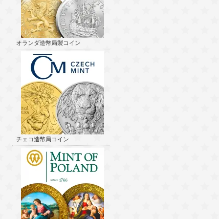
オランダ造幣局製コイン
チェコ造幣局コイン