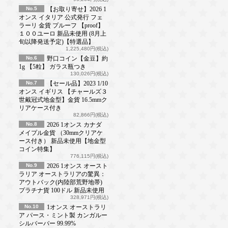
No.5
【お取り寄せ】2026 1
オンス イタリア 公式発行 フェ
ラーリ 金貨 プルーフ 【proof】
１００ユーロ 新品未使用 (8月上
旬以降発送予定)【特選品】
1,225,480円(税込)
No.6
野口コイン【金豆】約
1g 【5粒】 ガラス瓶つき
130,026円(税込)
No.7
【セール品】2023 1/10
オンス イギリス 【チャールズ３
世戴冠式地金型】金貨 16.5mmク
リアケース付き
82,866円(税込)
No.8
2026 1オンス カナダ
メイプル金貨 （30mmクリアケ
ース付き） 新品未使用【地金型
コイン特集】
776,115円(税込)
No.9
2026 1オンス オースト
ラリア オーストラリアの驚異：
アウトバック(内陸部荒野地帯)
プラチナ貨 100ドル 新品未使用
328,971円(税込)
No.10
1オンス オーストラリ
ア パース・ミント製 カンガルー
シルバーバー 99.99%