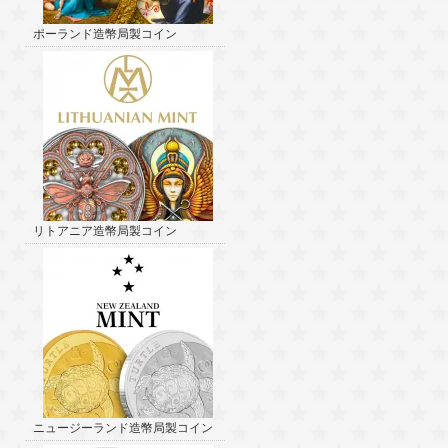
ポーランド造幣局製コイン
リトアニア造幣局製コイン
ニュージーランド造幣局製コイン