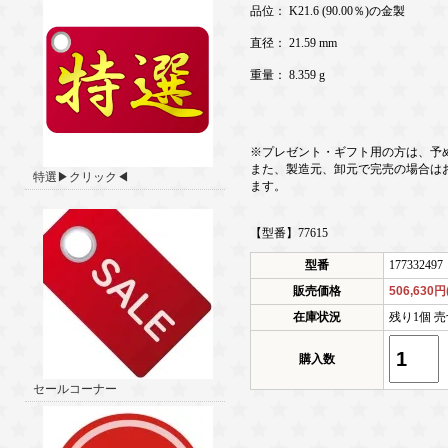
品位： K21.6 (90.00％)の金製
直径： 21.59 mm
重量： 8.359 g
※プレゼント・ギフト用の方は、予
また、製造元、卸元で完売の場合は
特選▶クリック◀
ます。
【型番】77615
型番
177332497
販売価格
506,630
在庫状況
残り1個 売
購入数
セールコーナー