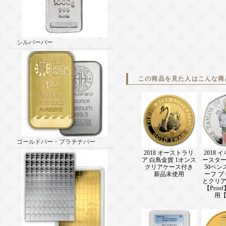
シルバーバー
この商品を見た人はこんな商
ゴールドバー・プラチナバー
2018 オーストラリ
2018 
ア 白鳥金貨 1オンス
ースタ
クリアケース付き
50ペン
新品未使用
ーフ 
とクリ
【Proo
用