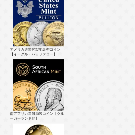
アメリカ造幣局製地金型コイン
【イーグル・バッファロー】
南アフリカ造幣局製コイン【クル
ーガーランド他】