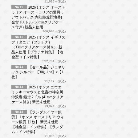
11,616円(税込)
No.11
2026 1オンス オースト
ラリア オーストラリアの驚異：
アウトバック(内陸部荒野地帯)
金貨 100ドル (33mmクリアケー
ス付き) 新品未使用
766,683円(税込)
No.12
2025 1オンス イギリス
ブリタニア（プラチナ）
（33mmクリアケース付き） 新
品未使用【プラチナ特集】【地
金型コイン特集】
332,781円(税込)
No.13
【セール品】ジェネリ
ック シルバー 【30g~1oz】x【1
枚】
11,149円(税込)
No.14
2025 1オンス ニウエ
ミッキーマウスと北斎の神奈川
沖浪裏 銀貨 2ドル (41mmクリア
ケース付き) 新品未使用
13,094円(税込)
No.15
【ランダムイヤー銀
貨】 1オンス オーストリア ウィ
ーン銀貨【1枚】 新品未使用
【地金型コイン特集】【ランダ
ムコイン特集】
11,985円(税込)