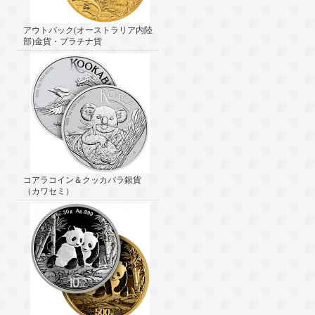
アウトバック(オーストラリア内陸
部)金貨・プラチナ貨
コアラコイン＆クッカバラ銀貨
（カワセミ）