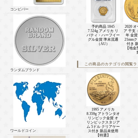
コンビバー
予約商品 1845
2020
7.524g アメリカ リ
ア 干支
バティ・ハーフイー
年 金貨
グル金貨 準未流通
21mm
（AU）
付き 
【地金
この商品のカテゴリの閲覧ラ
ランダムブランド
1995 アメリカ
8.359g アトランタオ
リンピック金貨 オ
リンピックスタジア
ム 5ドル クリアケー
ワールドコイン
ス付き 新品未使用
【特選】