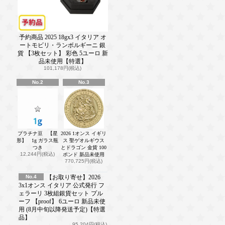
予約商品 2025 18gx3 イタリア オ
ートモビリ・ランボルギーニ 銀
貨 【3枚セット】 彩色 5ユーロ 新
品未使用【特選】
101,178円(税込)
No.2
No.3
プラチナ豆 【星
2026 1オンス イギリ
形】 1g ガラス瓶
ス 聖ゲオルギウス
つき
とドラゴン 金貨 100
12,244円(税込)
ポンド 新品未使用
770,725円(税込)
No.4
【お取り寄せ】2026
3x1オンス イタリア 公式発行 フ
ェラーリ 3枚組銀貨セット プル
ーフ 【proof】 6ユーロ 新品未使
用 (8月中旬以降発送予定)【特選
品】
95,204円(税込)