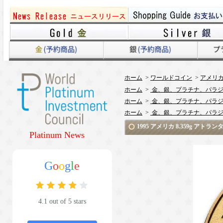
ホーム
>
ワールドコイン
>
アメリ
ホーム
>
金、銀、プラチナ、パラジ
ホーム
>
金、銀、プラチナ、パラジ
ホーム
>
金、銀、プラチナ、パラジ
1995 アメリカ 8.359g 
Platinum News
G
o
o
g
l
e
4.1 out of 5 stars