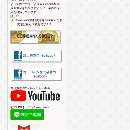
よって弊社では、より多くのお客様が
資産保全を出来ますように、業界最安
値を目指しています！
詳しい
は、Facebookで野口貴志を御検索くださ
い。 友達登録も大歓迎です！！
野口貴志のYouTubeチャンネル
公式LINE】→ID:@noguchicoin