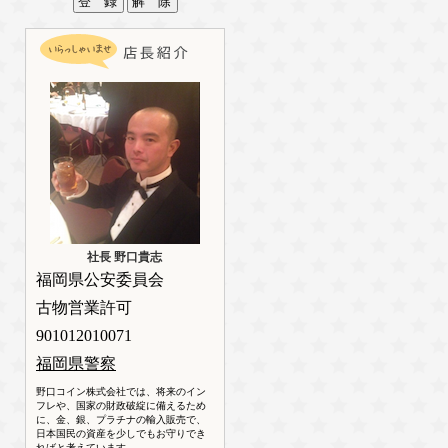
社長 野口貴志
福岡県公安委員会
古物営業許可
901012010071
福岡県警察
野口コイン株式会社では、将来のイン
フレや、国家の財政破綻に備えるため
に、金、銀、プラチナの輸入販売で、
日本国民の資産を少しでもお守りでき
ればと考えています。