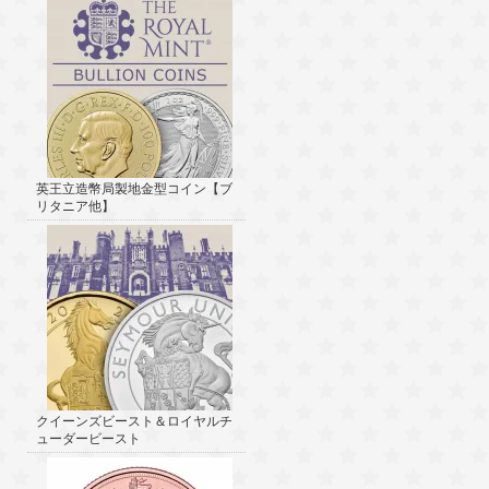
英王立造幣局製地金型コイン【ブ
リタニア他】
クイーンズビースト＆ロイヤルチ
ューダービースト