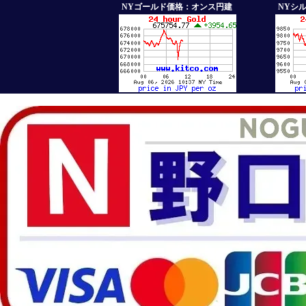
NYゴールド価格：オンス円建
NYシ