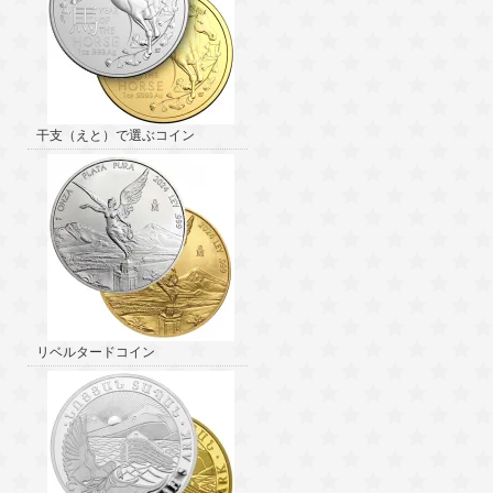
干支（えと）で選ぶコイン
リベルタードコイン