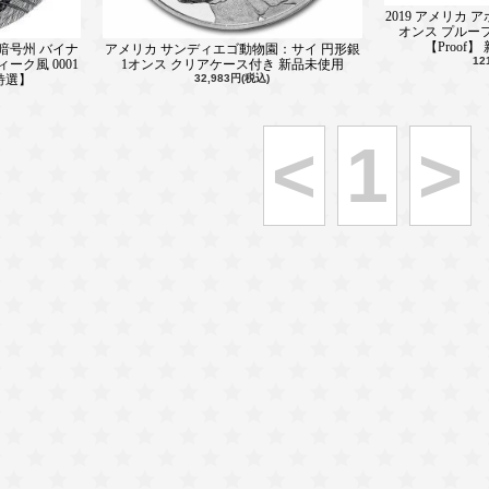
2019 アメリカ 
オンス プルー
【Proof
 暗号州 バイナ
アメリカ サンディエゴ動物園：サイ 円形銀
12
ーク風 0001
1オンス クリアケース付き 新品未使用
特選】
32,983円(税込)
<
1
>