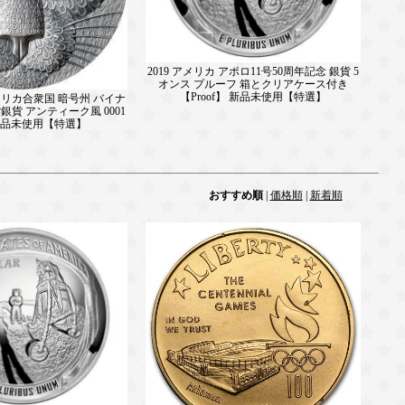
2019 アメリカ アポロ11号50周年記念 銀貨 5
オンス プルーフ 箱とクリアケース付き
【Proof】 新品未使用【特選】
アメリカ合衆国 暗号州 バイナ
貨 アンティーク風 0001
新品未使用【特選】
おすすめ順
|
価格順
|
新着順