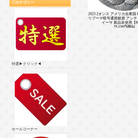
カテゴリー
2023 2オンス アメリカ合衆国
リプーマ暗号通貨銀貨 アンティ
イーサ 新品未使用【
75,136円(税込)
特選▶クリック◀
セールコーナー