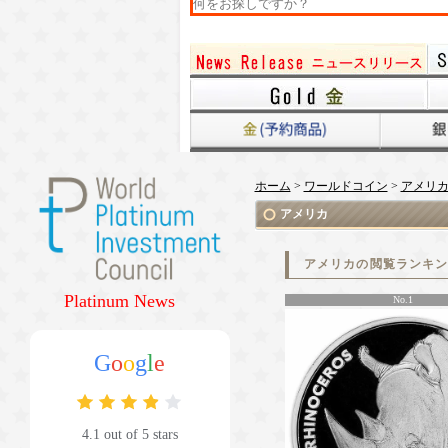
ホーム
>
ワールドコイン
>
アメリ
アメリカ
アメリカの閲覧ランキ
Platinum News
No.1
G
o
o
g
l
e
4.1 out of 5 stars