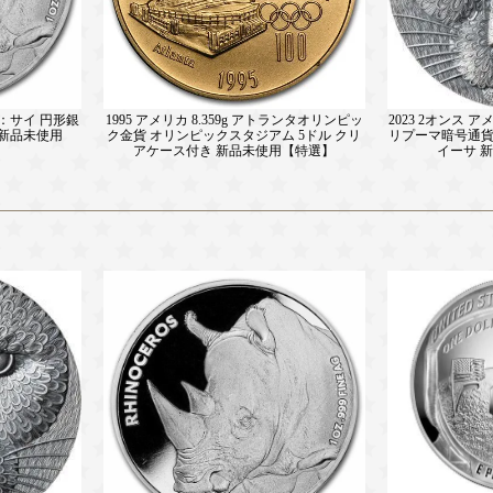
：サイ 円形銀
1995 アメリカ 8.359g アトランタオリンピッ
2023 2オンス 
 新品未使用
ク金貨 オリンピックスタジアム 5ドル クリ
リプーマ暗号通貨銀
アケース付き 新品未使用【特選】
イーサ 