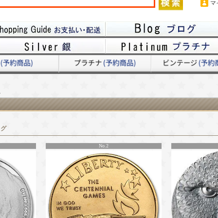
マ
カ
ング
No.2