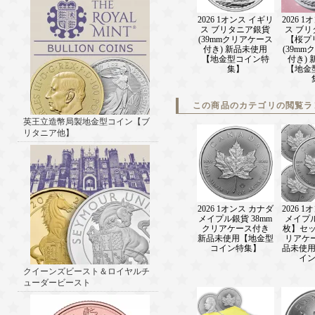
2026 1オンス イギリ
2026 
ス ブリタニア銀貨
ス ブ
(39mmクリアケース
【桜プ
付き) 新品未使用
(39m
【地金型コイン特
付き)
集】
【地金
この商品のカテゴリの閲覧ラ
英王立造幣局製地金型コイン【ブ
リタニア他】
2026 1オンス カナダ
2026 
メイプル銀貨 38mm
メイプル
クリアケース付き
枚】セッ
新品未使用【地金型
リアケ
コイン特集】
品未使
イ
クイーンズビースト＆ロイヤルチ
ューダービースト