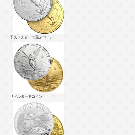
干支（えと）で選ぶコイン
リベルタードコイン