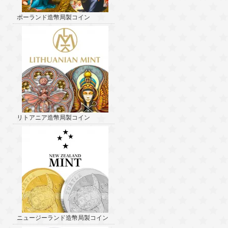
ポーランド造幣局製コイン
リトアニア造幣局製コイン
ニュージーランド造幣局製コイン