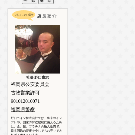
社長 野口貴志
福岡県公安委員会
古物営業許可
901012010071
福岡県警察
野口コイン株式会社では、将来のイン
フレや、国家の財政破綻に備えるため
に、金、銀、プラチナの輸入販売で、
日本国民の資産を少しでもお守りでき
ればと考えています。