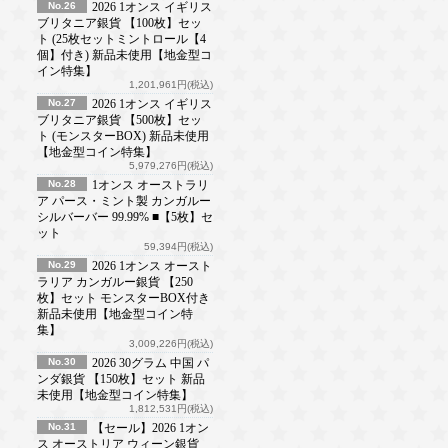
No.26
2026 1オンス イギリス
ブリタニア銀貨 【100枚】セッ
ト (25枚セットミントロール【4
個】付き) 新品未使用【地金型コ
イン特集】
1,201,961円(税込)
No.27
2026 1オンス イギリス
ブリタニア銀貨 【500枚】セッ
ト (モンスターBOX) 新品未使用
【地金型コイン特集】
5,979,276円(税込)
No.28
1オンス オーストラリ
ア パース・ミント製 カンガルー
シルバーバー 99.99% ■【5枚】セ
ット
59,394円(税込)
No.29
2026 1オンス オースト
ラリア カンガルー銀貨 【250
枚】セット モンスターBOX付き
新品未使用【地金型コイン特
集】
3,009,226円(税込)
No.30
2026 30グラム 中国 パ
ンダ銀貨 【150枚】セット 新品
未使用【地金型コイン特集】
1,812,531円(税込)
No.31
【セール】2026 1オン
ス オーストリア ウィーン銀貨