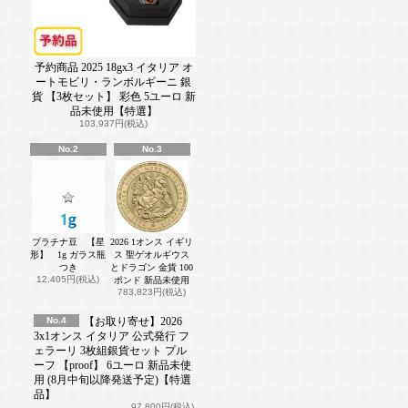
予約商品 2025 18gx3 イタリア オ
ートモビリ・ランボルギーニ 銀
貨 【3枚セット】 彩色 5ユーロ 新
品未使用【特選】
103,937円(税込)
No.2
No.3
プラチナ豆 【星
2026 1オンス イギリ
形】 1g ガラス瓶
ス 聖ゲオルギウス
つき
とドラゴン 金貨 100
12,405円(税込)
ポンド 新品未使用
783,823円(税込)
No.4
【お取り寄せ】2026
3x1オンス イタリア 公式発行 フ
ェラーリ 3枚組銀貨セット プル
ーフ 【proof】 6ユーロ 新品未使
用 (8月中旬以降発送予定)【特選
品】
97,800円(税込)