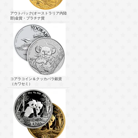
アウトバック(オーストラリア内陸
部)金貨・プラチナ貨
コアラコイン＆クッカバラ銀貨
（カワセミ）