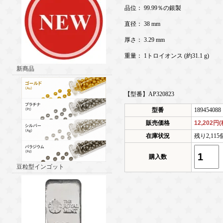
品位： 99.99％の銀製
直径： 38 mm
厚さ： 3.29 mm
重量： 1トロイオンス (約31.1 g)
新商品
【型番】AP320823
型番
189454088
販売価格
12,202円
在庫状況
残り2,11
購入数
豆粒型インゴット