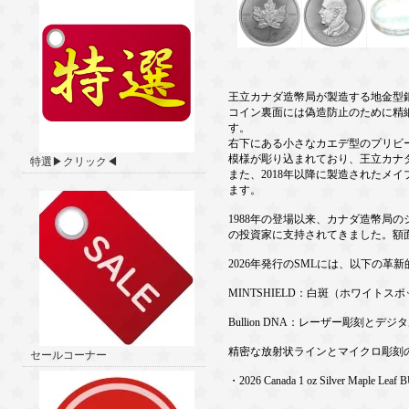
王立カナダ造幣局が製造する地金型
コイン裏面には偽造防止のために精
す。
右下にある小さなカエデ型のプリビ
模様が彫り込まれており、王立カナ
特選▶クリック◀
また、2018年以降に製造されたメ
ます。
1988年の登場以来、カナダ造幣局の
の投資家に支持されてきました。額
2026年発行のSMLには、以下の革
MINTSHIELD：白斑（ホワイト
Bullion DNA：レーザー彫刻と
精密な放射状ラインとマイクロ彫刻
セールコーナー
・2026 Canada 1 oz Silver Maple Leaf 