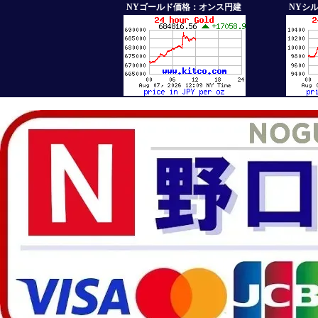
NYゴールド価格：オンス円建
NYシ