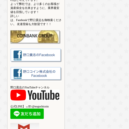
よって弊社では、より多くのお客様が
資産保全を出来ますように、業界最安
値を目指しています！
詳しい
は、Facebookで野口貴志を御検索くださ
い。 友達登録も大歓迎です！！
野口貴志のYouTubeチャンネル
公式LINE】→ID:@noguchicoin