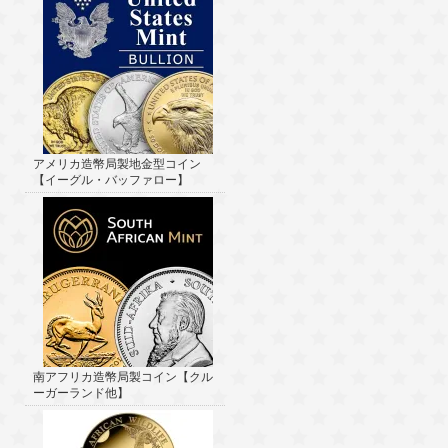
アメリカ造幣局製地金型コイン
【イーグル・バッファロー】
南アフリカ造幣局製コイン【クル
ーガーランド他】