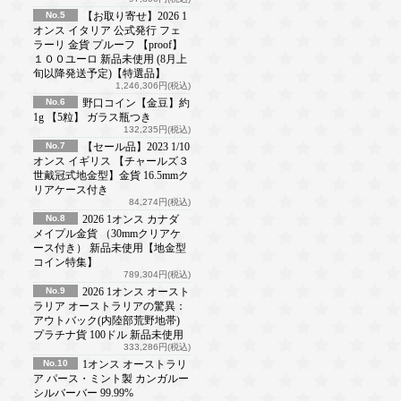
No.5
【お取り寄せ】2026 1
オンス イタリア 公式発行 フェ
ラーリ 金貨 プルーフ 【proof】
１００ユーロ 新品未使用 (8月上
旬以降発送予定)【特選品】
1,246,306円(税込)
No.6
野口コイン【金豆】約
1g 【5粒】 ガラス瓶つき
132,235円(税込)
No.7
【セール品】2023 1/10
オンス イギリス 【チャールズ３
世戴冠式地金型】金貨 16.5mmク
リアケース付き
84,274円(税込)
No.8
2026 1オンス カナダ
メイプル金貨 （30mmクリアケ
ース付き） 新品未使用【地金型
コイン特集】
789,304円(税込)
No.9
2026 1オンス オースト
ラリア オーストラリアの驚異：
アウトバック(内陸部荒野地帯)
プラチナ貨 100ドル 新品未使用
333,286円(税込)
No.10
1オンス オーストラリ
ア パース・ミント製 カンガルー
シルバーバー 99.99%