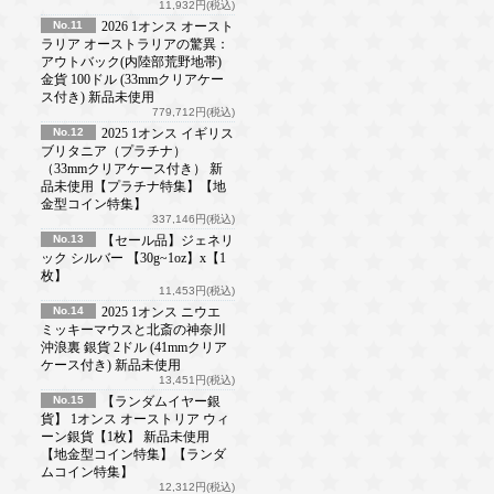
11,932円(税込)
No.11
2026 1オンス オースト
ラリア オーストラリアの驚異：
アウトバック(内陸部荒野地帯)
金貨 100ドル (33mmクリアケー
ス付き) 新品未使用
779,712円(税込)
No.12
2025 1オンス イギリス
ブリタニア（プラチナ）
（33mmクリアケース付き） 新
品未使用【プラチナ特集】【地
金型コイン特集】
337,146円(税込)
No.13
【セール品】ジェネリ
ック シルバー 【30g~1oz】x【1
枚】
11,453円(税込)
No.14
2025 1オンス ニウエ
ミッキーマウスと北斎の神奈川
沖浪裏 銀貨 2ドル (41mmクリア
ケース付き) 新品未使用
13,451円(税込)
No.15
【ランダムイヤー銀
貨】 1オンス オーストリア ウィ
ーン銀貨【1枚】 新品未使用
【地金型コイン特集】【ランダ
ムコイン特集】
12,312円(税込)