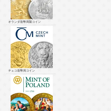
オランダ造幣局製コイン
チェコ造幣局コイン