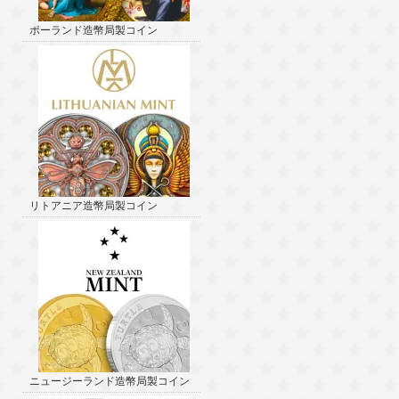
ポーランド造幣局製コイン
リトアニア造幣局製コイン
ニュージーランド造幣局製コイン