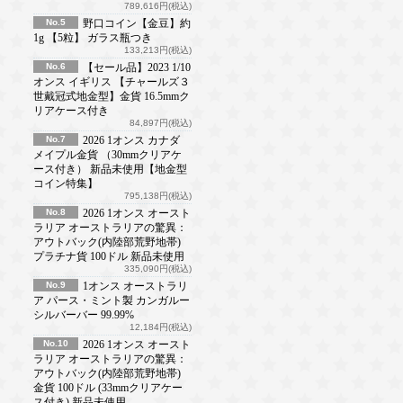
789,616円(税込)
No.5
野口コイン【金豆】約
1g 【5粒】 ガラス瓶つき
133,213円(税込)
No.6
【セール品】2023 1/10
オンス イギリス 【チャールズ３
世戴冠式地金型】金貨 16.5mmク
リアケース付き
84,897円(税込)
No.7
2026 1オンス カナダ
メイプル金貨 （30mmクリアケ
ース付き） 新品未使用【地金型
コイン特集】
795,138円(税込)
No.8
2026 1オンス オースト
ラリア オーストラリアの驚異：
アウトバック(内陸部荒野地帯)
プラチナ貨 100ドル 新品未使用
335,090円(税込)
No.9
1オンス オーストラリ
ア パース・ミント製 カンガルー
シルバーバー 99.99%
12,184円(税込)
No.10
2026 1オンス オースト
ラリア オーストラリアの驚異：
アウトバック(内陸部荒野地帯)
金貨 100ドル (33mmクリアケー
ス付き) 新品未使用