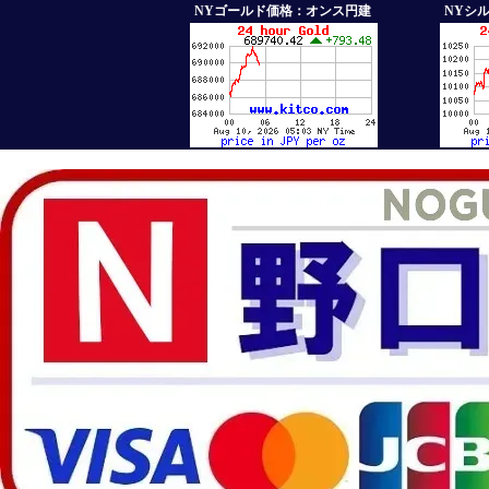
NYゴールド価格：オンス円建
NYシ