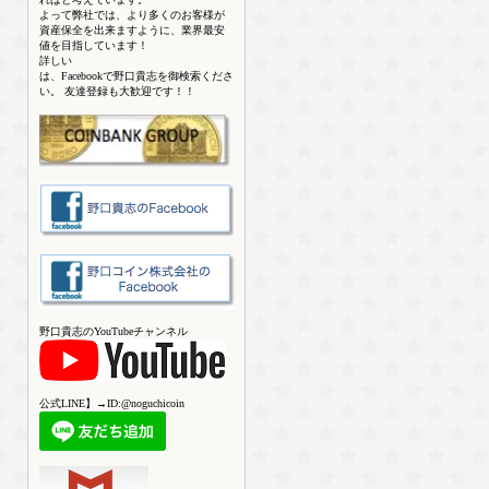
よって弊社では、より多くのお客様が
資産保全を出来ますように、業界最安
値を目指しています！
詳しい
は、Facebookで野口貴志を御検索くださ
い。 友達登録も大歓迎です！！
野口貴志のYouTubeチャンネル
公式LINE】→ID:@noguchicoin