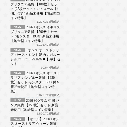
ブリタニア銀貨 【100枚】セッ
ト (25枚セットミントロール【4
個】付き) 新品未使用【地金型コ
イン特集】
1,227,334円(税込)
No.27
2026 1オンス イギリス
ブリタニア銀貨 【500枚】セッ
ト (モンスターBOX) 新品未使用
【地金型コイン特集】
6,105,494円(税込)
No.28
1オンス オーストラリ
ア パース・ミント製 カンガルー
シルバーバー 99.99% ■【5枚】セ
ット
60,647円(税込)
No.29
2026 1オンス オースト
ラリア カンガルー銀貨 【250
枚】セット モンスターBOX付き
新品未使用【地金型コイン特
集】
3,072,749円(税込)
No.30
2026 30グラム 中国 パ
ンダ銀貨 【150枚】セット 新品
未使用【地金型コイン特集】
1,850,792円(税込)
No.31
【セール】2026 1オン
ス オーストリア ウィーン銀貨