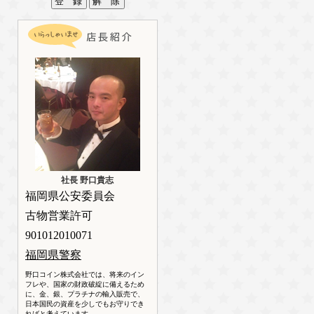
社長 野口貴志
福岡県公安委員会
古物営業許可
901012010071
福岡県警察
野口コイン株式会社では、将来のイン
フレや、国家の財政破綻に備えるため
に、金、銀、プラチナの輸入販売で、
日本国民の資産を少しでもお守りでき
ればと考えています。