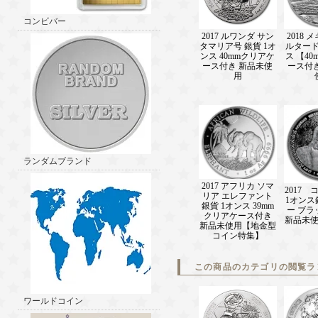
コンビバー
2017 ルワンダ サン
2018 
タマリア号 銀貨 1オ
ルタード
ンス 40mmクリアケ
ス 【4
ース付き 新品未使
ース付
用
ランダムブランド
2017 アフリカ ソマ
2017
リア エレファント
1オンス
銀貨 1オンス 39mm
ー ブラ
クリアケース付き
新品未
新品未使用【地金型
コイン特集】
この商品のカテゴリの閲覧ラ
ワールドコイン