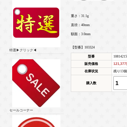
重さ：31.1g
直径：40mm
額面：3.0mm
【型番】103324
特選▶クリック◀
型番
10814215
販売価格
121,37
在庫状況
残り13
購入数
セールコーナー