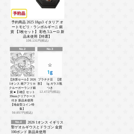
予約商品 2025 18gx3 イタリア オ
ートモビリ・ランボルギーニ 銀
貨 【3枚セット】 彩色 5ユーロ 新
品未使用【特選】
106,131円(税込)
No.2
No.3
【決算セール】2026
プラチナ豆 【星
1オンス 南アフリカ
形】 1g ガラス瓶
クルーガーランド銀
つき
12,472円(税込)
貨 ■【5枚】セット
39mmクリアケース
付き 新品未使用
【地金型コイン特
集】
59,657円(税込)
No.4
2026 1オンス イギリス
聖ゲオルギウスとドラゴン 金貨
100ポンド 新品未使用