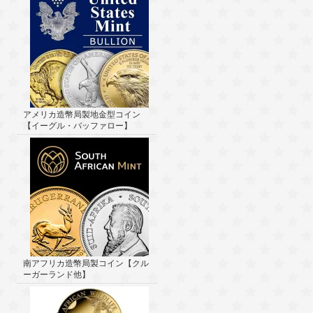
アメリカ造幣局製地金型コイン
【イーグル・バッファロー】
南アフリカ造幣局製コイン【クル
ーガーランド他】