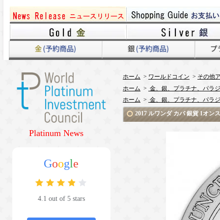
ホーム
>
ワールドコイン
>
その他
ホーム
>
金、銀、プラチナ、パラジ
ホーム
>
金、銀、プラチナ、パラジ
2017 ルワンダ カバ 銀貨 1オ
Platinum News
G
o
o
g
l
e
4.1 out of 5 stars