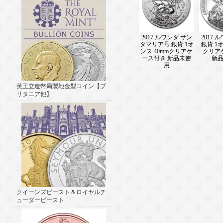
2017 ルワンダ サン
2017 
タマリア号 銀貨 1オ
銀貨 1オ
ンス 40mmクリアケ
クリア
ース付き 新品未使
新
用
英王立造幣局製地金型コイン【ブ
リタニア他】
クイーンズビースト＆ロイヤルチ
ューダービースト