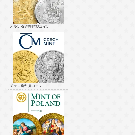
オランダ造幣局製コイン
チェコ造幣局コイン