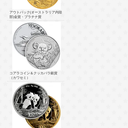
アウトバック(オーストラリア内陸
部)金貨・プラチナ貨
コアラコイン＆クッカバラ銀貨
（カワセミ）