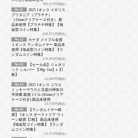
785,475円(税込)
No.11
2025 1オンス イギリス
ブリタニア（プラチナ）
（33mmクリアケース付き） 新
品未使用【プラチナ特集】【地
金型コイン特集】
338,971円(税込)
No.12
カナダ メイプル金貨
１オンス ランダムイヤー 新品未
使用【地金型コイン特集】【ラ
ンダムコイン特集】
779,953円(税込)
No.13
【セール品】ジェネリ
ック シルバー 【30g~1oz】x【1
枚】
11,694円(税込)
No.14
2025 1オンス ニウエ
ミッキーマウスと北斎の神奈川
沖浪裏 銀貨 2ドル (41mmクリア
ケース付き) 新品未使用
13,735円(税込)
No.15
【ランダムイヤー銀
貨】 1オンス オーストリア ウィ
ーン銀貨【1枚】 新品未使用
【地金型コイン特集】【ランダ
ムコイン特集】
12,572円(税込)