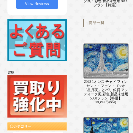
ク風・彩色 新品未使用 5000
View Reviews
フラン【特選】
商品一覧
買取
2023 1オンス チャド フィン
セント・ファン・ゴッホ
「星月夜」とパリ 銀貨 アン
ティーク風 彩色 新品未使用
5000フラン【特選】
99,266円(税込)
カテゴリー