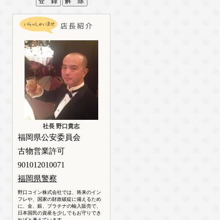
社長 野口貴志
福岡県公安委員会
古物営業許可
901012010071
福岡県警察
野口コイン株式会社では、将来のイン
フレや、国家の財政破綻に備えるため
に、金、銀、プラチナの輸入販売で、
日本国民の資産を少しでもお守りでき
ればと考えています。