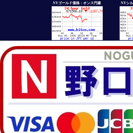
NYゴールド価格：オンス円建
NYシ