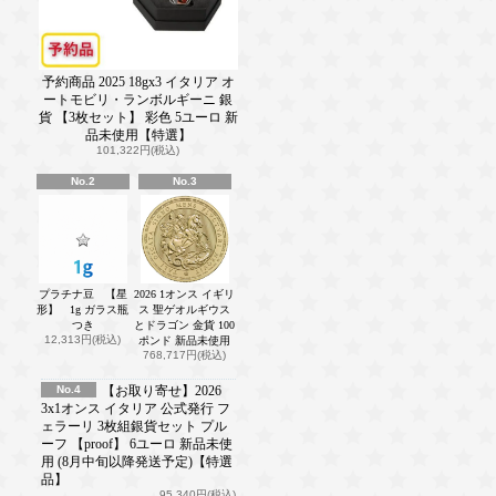
予約商品 2025 18gx3 イタリア オ
ートモビリ・ランボルギーニ 銀
貨 【3枚セット】 彩色 5ユーロ 新
品未使用【特選】
101,322円(税込)
No.2
No.3
プラチナ豆 【星
2026 1オンス イギリ
形】 1g ガラス瓶
ス 聖ゲオルギウス
つき
とドラゴン 金貨 100
12,313円(税込)
ポンド 新品未使用
768,717円(税込)
No.4
【お取り寄せ】2026
3x1オンス イタリア 公式発行 フ
ェラーリ 3枚組銀貨セット プル
ーフ 【proof】 6ユーロ 新品未使
用 (8月中旬以降発送予定)【特選
品】
95,340円(税込)