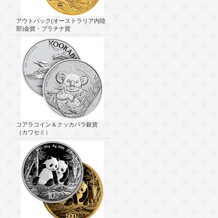
アウトバック(オーストラリア内陸
部)金貨・プラチナ貨
コアラコイン＆クッカバラ銀貨
（カワセミ）