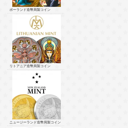
ポーランド造幣局製コイン
リトアニア造幣局製コイン
ニュージーランド造幣局製コイン