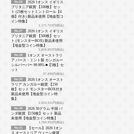
No.26
2026 1オンス イギリス
ブリタニア銀貨 【100枚】セッ
ト (25枚セットミントロール【4
個】付き) 新品未使用【地金型コ
イン特集】
1,171,723円(税込)
No.27
2026 1オンス イギリス
ブリタニア銀貨 【500枚】セッ
ト (モンスターBOX) 新品未使用
【地金型コイン特集】
5,828,852円(税込)
No.28
1オンス オーストラリ
ア パース・ミント製 カンガルー
シルバーバー 99.99% ■【5枚】セ
ット
57,899円(税込)
No.29
2026 1オンス オースト
ラリア カンガルー銀貨 【250
枚】セット モンスターBOX付き
新品未使用【地金型コイン特
集】
2,933,521円(税込)
No.30
2026 30グラム 中国 パ
ンダ銀貨 【150枚】セット 新品
未使用【地金型コイン特集】
1,766,932円(税込)
No.31
【セール】2026 1オン
ス オーストリア ウィーン銀貨