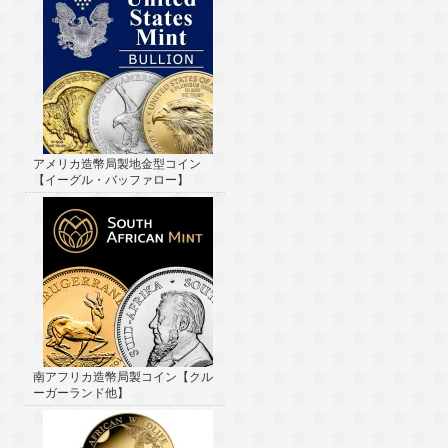
アメリカ造幣局製地金型コイン
【イーグル・バッファロー】
南アフリカ造幣局製コイン【クル
ーガーランド他】