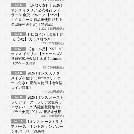
No.5
【お取り寄せ】2026 1
オンス イタリア 公式発行 フェ
ラーリ 金貨 プルーフ 【proof】
１００ユーロ 新品未使用 (8月上
旬以降発送予定)【特選品】
1,222,288円(税込)
No.6
野口コイン【金豆】約
1g 【5粒】 ガラス瓶つき
129,687円(税込)
No.7
【セール品】2023 1/10
オンス イギリス 【チャールズ３
世戴冠式地金型】金貨 16.5mmク
リアケース付き
82,650円(税込)
No.8
2026 1オンス カナダ
メイプル金貨 （30mmクリアケ
ース付き） 新品未使用【地金型
コイン特集】
774,093円(税込)
No.9
2026 1オンス オースト
ラリア オーストラリアの驚異：
アウトバック(内陸部荒野地帯)
プラチナ貨 100ドル 新品未使用
330,809円(税込)
No.10
1オンス オーストラリ
ア パース・ミント製 カンガルー
シルバーバー 99.99%