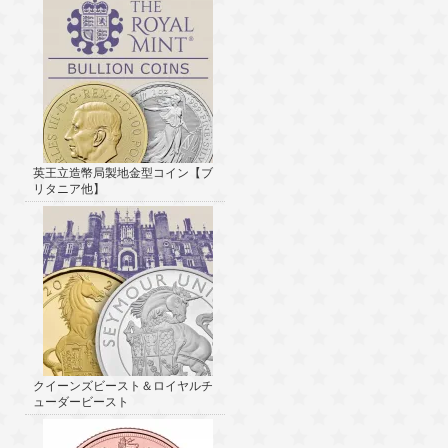
英王立造幣局製地金型コイン【ブ
リタニア他】
クイーンズビースト＆ロイヤルチ
ューダービースト