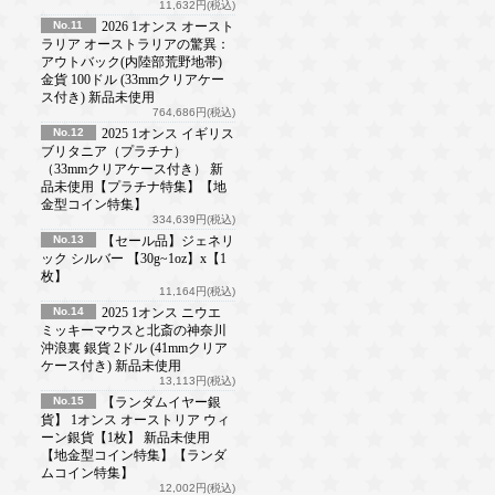
11,632円(税込)
No.11
2026 1オンス オースト
ラリア オーストラリアの驚異：
アウトバック(内陸部荒野地帯)
金貨 100ドル (33mmクリアケー
ス付き) 新品未使用
764,686円(税込)
No.12
2025 1オンス イギリス
ブリタニア（プラチナ）
（33mmクリアケース付き） 新
品未使用【プラチナ特集】【地
金型コイン特集】
334,639円(税込)
No.13
【セール品】ジェネリ
ック シルバー 【30g~1oz】x【1
枚】
11,164円(税込)
No.14
2025 1オンス ニウエ
ミッキーマウスと北斎の神奈川
沖浪裏 銀貨 2ドル (41mmクリア
ケース付き) 新品未使用
13,113円(税込)
No.15
【ランダムイヤー銀
貨】 1オンス オーストリア ウィ
ーン銀貨【1枚】 新品未使用
【地金型コイン特集】【ランダ
ムコイン特集】
12,002円(税込)