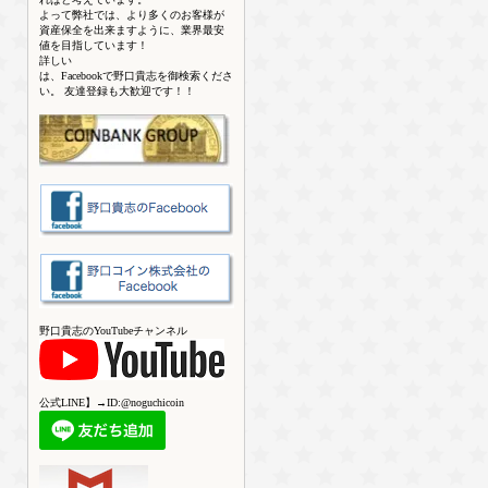
よって弊社では、より多くのお客様が
資産保全を出来ますように、業界最安
値を目指しています！
詳しい
は、Facebookで野口貴志を御検索くださ
い。 友達登録も大歓迎です！！
野口貴志のYouTubeチャンネル
公式LINE】→ID:@noguchicoin