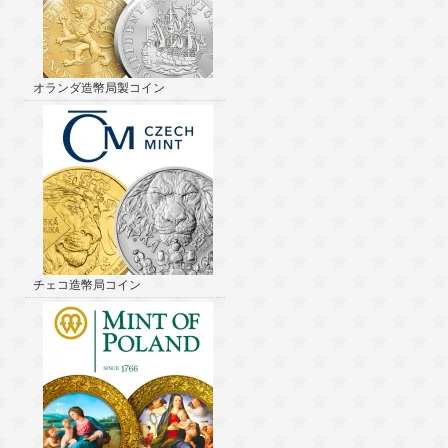
オランダ造幣局製コイン
チェコ造幣局コイン