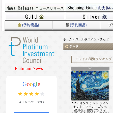
ホーム
>
ワールドコイン
>
チャド
チャド
チャドの閲覧ランキング
Platinum News
No.1
G
o
o
g
l
e
4.1 out of 5 stars
2023 1オンス チャド フィン
セント・ファン・ゴッホ
「星月夜」 銀貨 アンティー