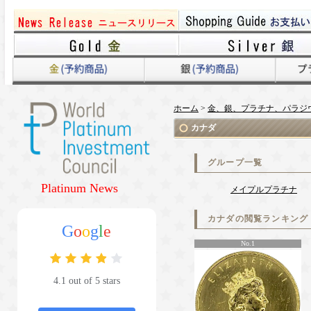
ホーム
>
金、銀、プラチナ、パラジ
カナダ
グループ一覧
Platinum News
メイプルプラチナ
カナダの閲覧ランキング
G
o
o
g
l
e
No.1
4.1 out of 5 stars