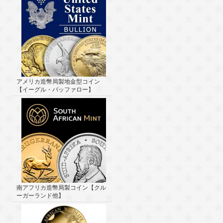
アメリカ造幣局製地金型コイン
【イーグル・バッファロー】
南アフリカ造幣局製コイン【クル
ーガーランド他】