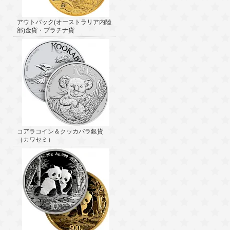
アウトバック(オーストラリア内陸
部)金貨・プラチナ貨
コアラコイン＆クッカバラ銀貨
（カワセミ）