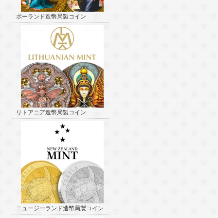
ポーランド造幣局製コイン
リトアニア造幣局製コイン
ニュージーランド造幣局製コイン