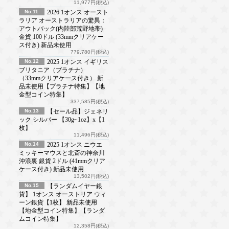
11,977円(税込)
No.11
2026 1オンス オースト
ラリア オーストラリアの驚異：
アウトバック(内陸部荒野地帯)
金貨 100ドル (33mmクリアケー
ス付き) 新品未使用
779,780円(税込)
No.12
2025 1オンス イギリス
ブリタニア（プラチナ）
（33mmクリアケース付き） 新
品未使用【プラチナ特集】【地
金型コイン特集】
337,585円(税込)
No.13
【セール品】ジェネリ
ック シルバー 【30g~1oz】x【1
枚】
11,496円(税込)
No.14
2025 1オンス ニウエ
ミッキーマウスと北斎の神奈川
沖浪裏 銀貨 2ドル (41mmクリア
ケース付き) 新品未使用
13,502円(税込)
No.15
【ランダムイヤー銀
貨】 1オンス オーストリア ウィ
ーン銀貨【1枚】 新品未使用
【地金型コイン特集】【ランダ
ムコイン特集】
12,358円(税込)