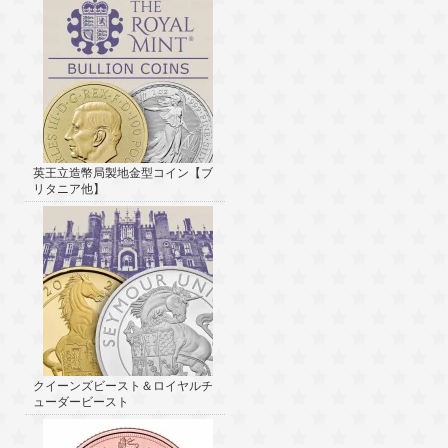
英王立造幣局製地金型コイン【ブ
リタニア他】
クイーンズビースト＆ロイヤルチ
ューダービースト