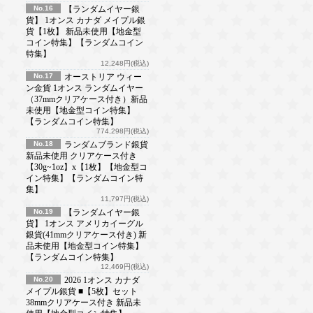
No.16
【ランダムイヤー銀
貨】 1オンス カナダ メイプル銀
貨【1枚】 新品未使用【地金型
コイン特集】【ランダムコイン
特集】
12,248円(税込)
No.17
オーストリア ウィー
ン金貨 1オンス ランダムイヤー
（37mmクリアケース付き）新品
未使用【地金型コイン特集】
【ランダムコイン特集】
774,298円(税込)
No.18
ランダムブランド銀貨
新品未使用 クリアケース付き
【30g~1oz】x【1枚】【地金型コ
イン特集】【ランダムコイン特
集】
11,797円(税込)
No.19
【ランダムイヤー銀
貨】 1オンス アメリカイーグル
銀貨(41mmクリアケース付き) 新
品未使用【地金型コイン特集】
【ランダムコイン特集】
12,469円(税込)
No.20
2026 1オンス カナダ
メイプル銀貨 ■【5枚】セット
38mmクリアケース付き 新品未