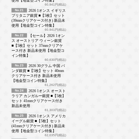
使用【地金型コイン特集】
60,941円(税込)
No.21
2026 1オンス イギリス
ブリタニア銀貨 ■【5枚】セット
(39mmクリアケース付き) 新品未
使用【地金型コイン特集】
60,941円(税込)
No.22
【セール】2026 1オン
ス オーストリア ウィーン銀貨
■【5枚】セット 37mmクリアケ
ース付き 新品未使用【地金型コ
イン特集】
60,630円(税込)
No.23
2026 30グラム 中国 パ
ンダ銀貨 ■【5枚】セット 40mm
クリアケース付き 新品未使用
【地金型コイン特集】
61,262円(税込)
No.24
2026 1オンス オースト
ラリア カンガルー銀貨 ■【5枚】
セット 41mmクリアケース付き
新品未使用
61,303円(税込)
No.25
2026 1オンス アメリカ
イーグル銀貨 ■【5枚】セット
(41mmクリアケース付き) 新品未
使用【地金型コイン特集】
62,035円(税込)