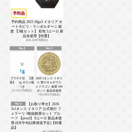
予約商品 2025 18gx3 イタリア オ
ートモビリ・ランボルギーニ 銀
貨 【3枚セット】 彩色 5ユーロ 新
品未使用【特選】
104,328円(税込)
No.2
No.3
プラチナ豆 【星
2026 1オンス イギリ
形】 1g ガラス瓶
ス 聖ゲオルギウス
つき
とドラゴン 金貨 100
12,421円(税込)
ポンド 新品未使用
783,891円(税込)
No.4
【お取り寄せ】2026
3x1オンス イタリア 公式発行 フ
ェラーリ 3枚組銀貨セット プル
ーフ 【proof】 6ユーロ 新品未使
用 (8月中旬以降発送予定)【特選
品】
98,169円(税込)