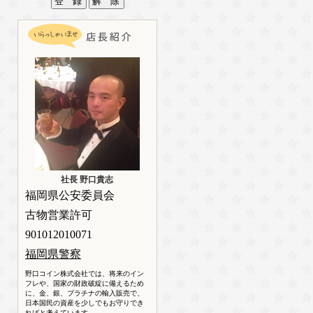
社長 野口貴志
福岡県公安委員会
古物営業許可
901012010071
福岡県警察
野口コイン株式会社では、将来のイン
フレや、国家の財政破綻に備えるため
に、金、銀、プラチナの輸入販売で、
日本国民の資産を少しでもお守りでき
ればと考えています。