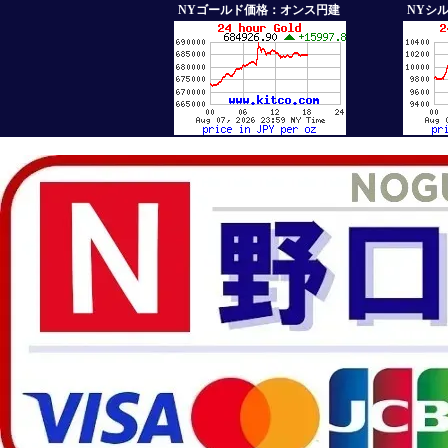
NYゴールド価格：オンス円建
NYシ