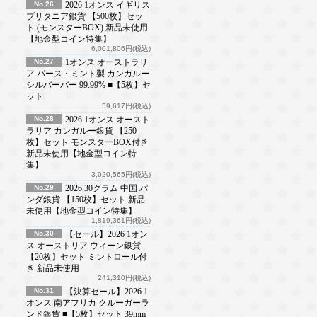
No.26
2026 1オンス イギリス
ブリタニア銀貨 【500枚】セッ
ト (モンスターBOX) 新品未使用
【地金型コイン特集】
6,001,806円(税込)
No.27
1オンス オーストラリ
ア パース・ミント製 カンガルー
シルバーバー 99.99% ■【5枚】セ
ット
59,617円(税込)
No.28
2026 1オンス オースト
ラリア カンガルー銀貨 【250
枚】セット モンスターBOX付き
新品未使用【地金型コイン特
集】
3,020,565円(税込)
No.29
2026 30グラム 中国 パ
ンダ銀貨 【150枚】セット 新品
未使用【地金型コイン特集】
1,819,361円(税込)
No.30
【セール】2026 1オン
ス オーストリア ウィーン銀貨
【20枚】セット ミントロール付
き 新品未使用
241,310円(税込)
No.31
【決算セール】2026 1
オンス 南アフリカ クルーガーラ
ンド銀貨 ■【5枚】セット 39mm