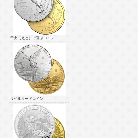
干支（えと）で選ぶコイン
リベルタードコイン