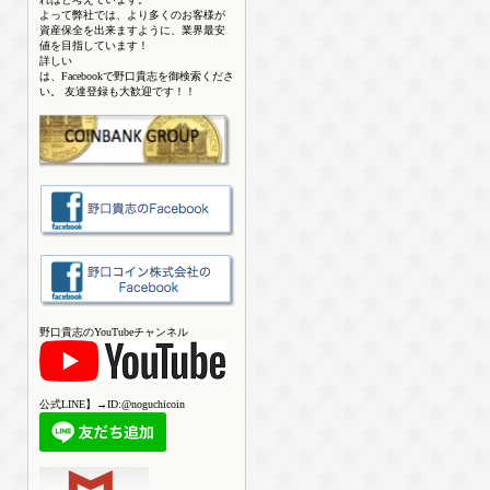
よって弊社では、より多くのお客様が
資産保全を出来ますように、業界最安
値を目指しています！
詳しい
は、Facebookで野口貴志を御検索くださ
い。 友達登録も大歓迎です！！
野口貴志のYouTubeチャンネル
公式LINE】→ID:@noguchicoin