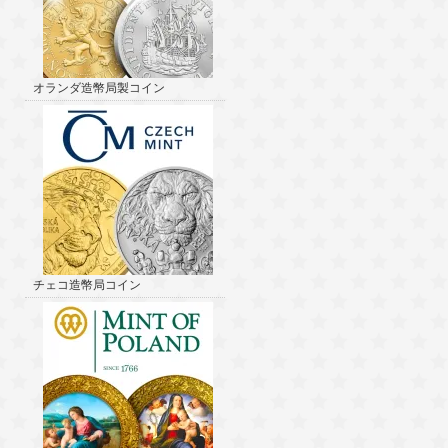
オランダ造幣局製コイン
チェコ造幣局コイン