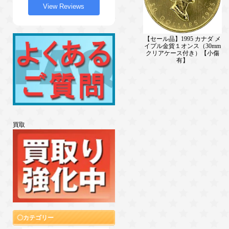
View Reviews
【セール品】1995 カナダ メ
イプル金貨１オンス（30mm
クリアケース付き）【小傷
有】
買取
カテゴリー