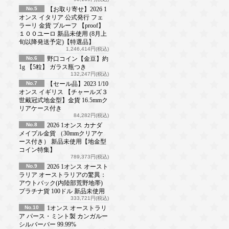
No.5
【お取り寄せ】2026 1
オンス イタリア 公式発行 フェ
ラーリ 金貨 プルーフ 【proof】
１００ユーロ 新品未使用 (8月上
旬以降発送予定)【特選品】
1,246,414円(税込)
No.6
野口コイン【金豆】約
1g 【5粒】 ガラス瓶つき
132,247円(税込)
No.7
【セール品】2023 1/10
オンス イギリス 【チャールズ３
世戴冠式地金型】金貨 16.5mmク
リアケース付き
84,282円(税込)
No.8
2026 1オンス カナダ
メイプル金貨 （30mmクリアケ
ース付き） 新品未使用【地金型
コイン特集】
789,373円(税込)
No.9
2026 1オンス オースト
ラリア オーストラリアの驚異：
アウトバック(内陸部荒野地帯)
プラチナ貨 100ドル 新品未使用
333,721円(税込)
No.10
1オンス オーストラリ
ア パース・ミント製 カンガルー
シルバーバー 99.99%