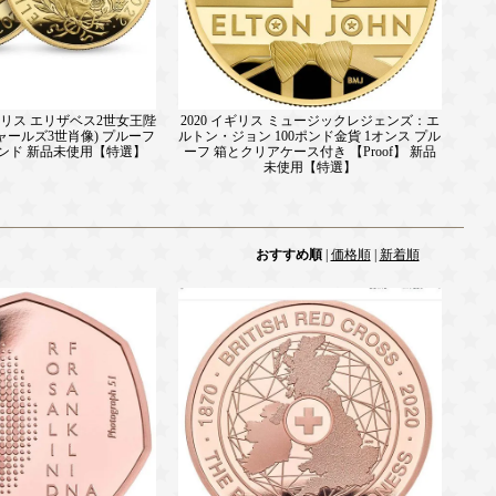
イギリス エリザベス2世女王陛
2020 イギリス ミュージックレジェンズ：エ
ャールズ3世肖像) プルーフ
ルトン・ジョン 100ポンド金貨 1オンス プル
00ポンド 新品未使用【特選】
ーフ 箱とクリアケース付き 【Proof】 新品
未使用【特選】
おすすめ順
|
価格順
|
新着順