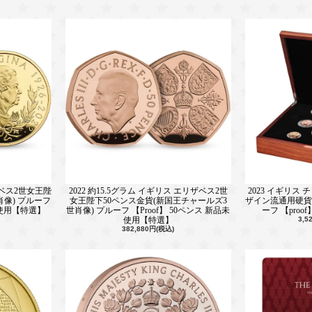
ザベス2世女王陛
2022 約15.5グラム イギリス エリザベス2世
2023 イギリス
肖像) プルーフ
女王陛下50ペンス金貨(新国王チャールズ3
ザイン流通用硬貨
品未使用【特選】
世肖像) プルーフ 【Proof】 50ペンス 新品未
ーフ 【pro
使用【特選】
3,5
382,880円(税込)