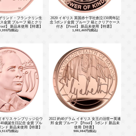
 ロザリンド・フランクリン生
2020 イギリス 英国赤十字社創立150周年記
ペンス金貨 プルーフ 箱とクリ
念 5ポンド金貨 プルーフ 箱とクリアケース
roof】 新品未使用【特選】
付き 【Proof】 新品未使用【特選】
0,355円(税込)
1,081,469円(税込)
ム イギリス ケンブリッジ公ウ
2022 約40グラム イギリス 女王の治世ー英連
40歳誕生日記念 金貨 プル
邦 金貨 プルーフ 【Proof】 5ポンド 新品未
 5ポンド 新品未使用【特選】
使用【特選】
4,513円(税込)
986,084円(税込)