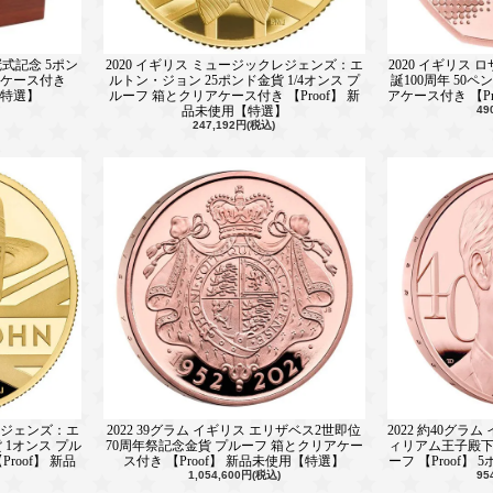
冠式記念 5ポン
2020 イギリス ミュージックレジェンズ：エ
2020 イギリス
アケース付き
ルトン・ジョン 25ポンド金貨 1/4オンス プ
誕100周年 50
【特選】
ルーフ 箱とクリアケース付き 【Proof】 新
アケース付き 【P
品未使用【特選】
49
247,192円(税込)
クレジェンズ：エ
2022 39グラム イギリス エリザベス2世即位
2022 約40グラ
 1オンス プル
70周年祭記念金貨 プルーフ 箱とクリアケー
ィリアム王子殿下
roof】 新品
ス付き 【Proof】 新品未使用【特選】
ーフ 【Proof】
1,054,600円(税込)
95