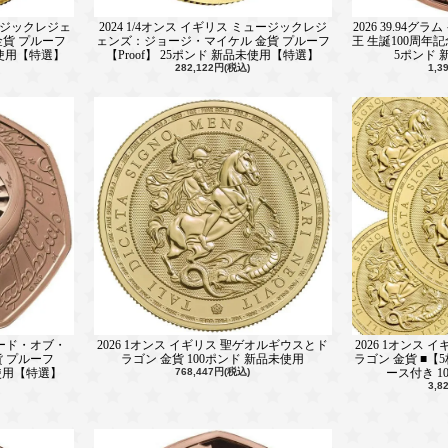
ュージックレジェ
2024 1/4オンス イギリス ミュージックレジ
2026 39.94
貨 プルーフ
ェンズ：ジョージ・マイケル 金貨 プルーフ
王 生誕100周年記
品未使用【特選】
【Proof】 25ポンド 新品未使用【特選】
5ポンド
282,122円(税込)
1,3
 ロード・オブ・
2026 1オンス イギリス 聖ゲオルギウスとド
2026 1オンス
貨 プルーフ
ラゴン 金貨 100ポンド 新品未使用
ラゴン 金貨 ■【
未使用【特選】
768,447円(税込)
ース付き 1
3,8