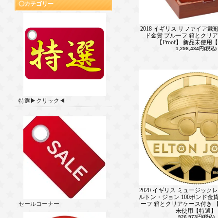
カテゴリー
2018 イギリス サファイア戴
ド金貨 プルーフ 箱とクリ
【Proof】 新品未使用
1,298,434円(税込)
特選▶クリック◀
2020 イギリス ミュージッ
ルトン・ジョン 100ポンド金貨
ーフ 箱とクリアケース付き 【P
セールコーナー
未使用【特選】
926,973円(税込)