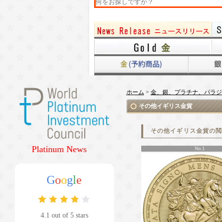
ホーム
>
金、銀、プラチナ、パラジ
その他イギリス金貨
その他イギリス金貨の
Platinum News
No.1
G
o
o
g
l
e
4.1 out of 5 stars