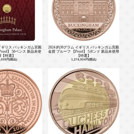
ンス イギリス バッキンガム宮殿
2024 約39グラム イギリス バッキンガム宮殿
roof】 50ペンス 新品未使
金貨 プルーフ 【Proof】 5ポンド 新品未使用
用【特選】
【特選】
9,035円(税込)
1,274,924円(税込)