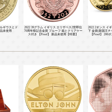
ゲオルギウスとド
2022 39グラム イギリス エリザベス2世即位
2022 2オンス 
新品未使用
70周年祭記念金貨 プルーフ 箱とクリアケー
下 金貨(新国王チ
ス付き 【Proof】 新品未使用【特選】
【Proof】 2