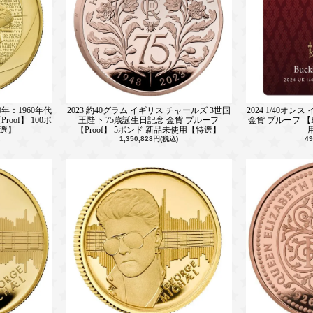
60年：1960年代
2023 約40グラム イギリス チャールズ 3世国
2024 1/40オ
oof】 100ポ
王陛下 75歳誕生日記念 金貨 プルーフ
金貨 プルーフ 【P
特選】
【Proof】 5ポンド 新品未使用【特選】
1,350,828円(税込)
4