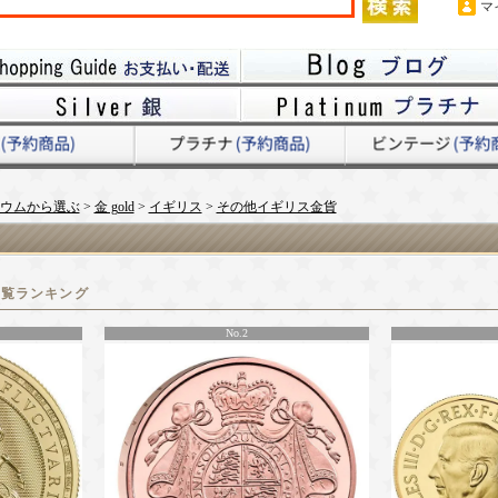
マ
ウムから選ぶ
>
金 gold
>
イギリス
>
その他イギリス金貨
閲覧ランキング
No.2