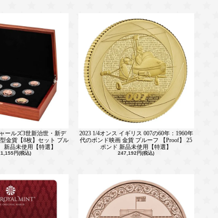
 チャールズ3世新治世・新デ
2023 1/4オンス イギリス 007の60年：1960年
型金貨【8枚】セット プル
代のボンド映画 金貨 プルーフ 【Proof】 25
of】 新品未使用【特選】
ポンド 新品未使用【特選】
21,155円(税込)
247,192円(税込)