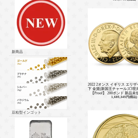
新商品
2022 2オンス イギリス エリ
下 金貨(新国王チャールズ3世
【Proof】 200ポンド 新
1,685,345円(税込)
豆粒型インゴット