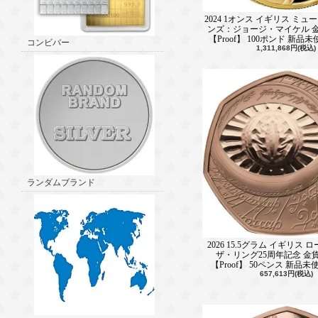
2024 1オンス イギリス ミ
ンズ：ジョージ・マイケル 金
【Proof】 100ポンド 新
コンビバー
1,311,868円(税込)
ランダムブランド
2026 15.5グラム イギリス
ザ・リング25周年記念 金
【Proof】 50ペンス 新品
657,613円(税込)