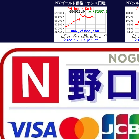
NYゴールド価格：オンス円建
NYシ