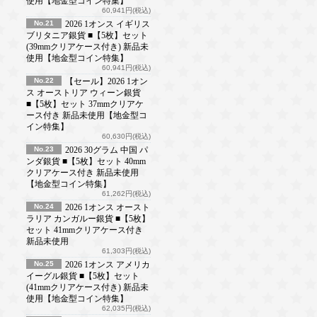
使用【地金型コイン特集】
60,941円(税込)
No.21
2026 1オンス イギリス
ブリタニア銀貨 ■【5枚】セット
(39mmクリアケース付き) 新品未
使用【地金型コイン特集】
60,941円(税込)
No.22
【セール】2026 1オン
ス オーストリア ウィーン銀貨
■【5枚】セット 37mmクリアケ
ース付き 新品未使用【地金型コ
イン特集】
60,630円(税込)
No.23
2026 30グラム 中国 パ
ンダ銀貨 ■【5枚】セット 40mm
クリアケース付き 新品未使用
【地金型コイン特集】
61,262円(税込)
No.24
2026 1オンス オースト
ラリア カンガルー銀貨 ■【5枚】
セット 41mmクリアケース付き
新品未使用
61,303円(税込)
No.25
2026 1オンス アメリカ
イーグル銀貨 ■【5枚】セット
(41mmクリアケース付き) 新品未
使用【地金型コイン特集】
62,035円(税込)