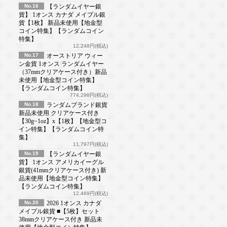
No.16
【ランダムイヤー銀
貨】 1オンス カナダ メイプル銀
貨【1枚】 新品未使用【地金型
コイン特集】【ランダムコイン
特集】
12,248円(税込)
No.17
オーストリア ウィー
ン金貨 1オンス ランダムイヤー
（37mmクリアケース付き）新品
未使用【地金型コイン特集】
【ランダムコイン特集】
774,298円(税込)
No.18
ランダムブランド銀貨
新品未使用 クリアケース付き
【30g~1oz】x【1枚】【地金型コ
イン特集】【ランダムコイン特
集】
11,797円(税込)
No.19
【ランダムイヤー銀
貨】 1オンス アメリカイーグル
銀貨(41mmクリアケース付き) 新
品未使用【地金型コイン特集】
【ランダムコイン特集】
12,469円(税込)
No.20
2026 1オンス カナダ
メイプル銀貨 ■【5枚】セット
38mmクリアケース付き 新品未