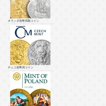
オランダ造幣局製コイン
チェコ造幣局コイン