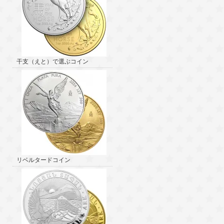
干支（えと）で選ぶコイン
リベルタードコイン