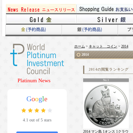
ホーム
>
キャット コイン
>
2014
2014
2014の閲覧ランキング
Platinum News
No.1
G
o
o
g
l
e
4.1 out of 5 stars
2014 マン島 1オンス 1クラウ