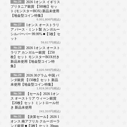
No.26
2026 1オンス イギリス
ブリタニア銀貨 【500枚】セッ
ト (モンスターBOX) 新品未使用
【地金型コイン特集】
6,001,806円(税込)
No.27
1オンス オーストラリ
ア パース・ミント製 カンガルー
シルバーバー 99.99% ■【5枚】セ
ット
59,617円(税込)
No.28
2026 1オンス オースト
ラリア カンガルー銀貨 【250
枚】セット モンスターBOX付き
新品未使用【地金型コイン特
集】
3,020,565円(税込)
No.29
2026 30グラム 中国 パ
ンダ銀貨 【150枚】セット 新品
未使用【地金型コイン特集】
1,819,361円(税込)
No.30
【セール】2026 1オン
ス オーストリア ウィーン銀貨
【20枚】セット ミントロール付
き 新品未使用
241,310円(税込)
No.31
【決算セール】2026 1
オンス 南アフリカ クルーガーラ
ンド銀貨 ■【5枚】セット 39mm