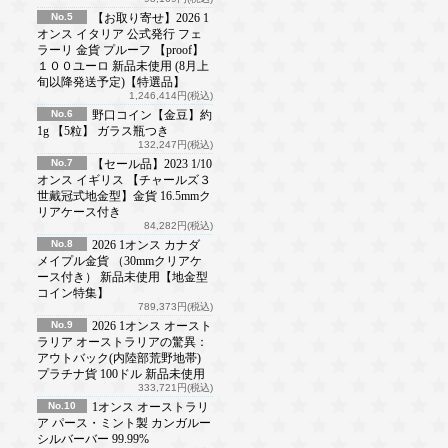
No.5
【お取り寄せ】2026 1
オンス イタリア 公式発行 フェ
ラーリ 金貨 プルーフ 【proof】
１００ユーロ 新品未使用 (8月上
旬以降発送予定)【特選品】
1,246,414円(税込)
No.6
野口コイン【金豆】約
1g 【5粒】 ガラス瓶つき
132,247円(税込)
No.7
【セール品】2023 1/10
オンス イギリス 【チャールズ３
世戴冠式地金型】金貨 16.5mmク
リアケース付き
84,282円(税込)
No.8
2026 1オンス カナダ
メイプル金貨 （30mmクリアケ
ース付き） 新品未使用【地金型
コイン特集】
789,373円(税込)
No.9
2026 1オンス オースト
ラリア オーストラリアの驚異：
アウトバック(内陸部荒野地帯)
プラチナ貨 100ドル 新品未使用
333,721円(税込)
No.10
1オンス オーストラリ
ア パース・ミント製 カンガルー
シルバーバー 99.99%