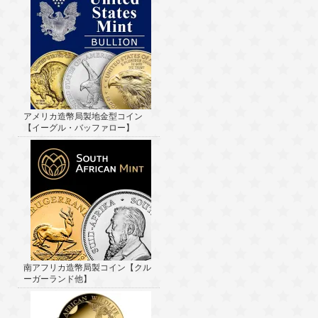
アメリカ造幣局製地金型コイン
【イーグル・バッファロー】
南アフリカ造幣局製コイン【クル
ーガーランド他】