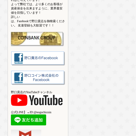
よって弊社では、より多くのお客様が
資産保全を出来ますように、業界最安
値を目指しています！
詳しい
は、Facebookで野口貴志を御検索くださ
い。 友達登録も大歓迎です！！
野口貴志のYouTubeチャンネル
公式LINE】→ID:@noguchicoin