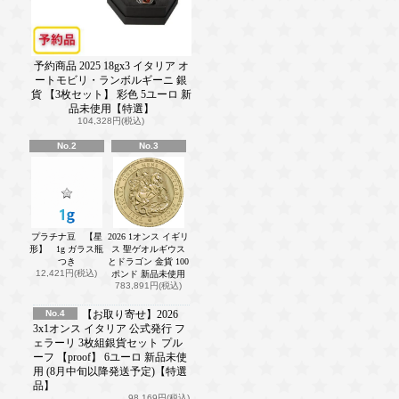
予約商品 2025 18gx3 イタリア オ
ートモビリ・ランボルギーニ 銀
貨 【3枚セット】 彩色 5ユーロ 新
品未使用【特選】
104,328円(税込)
No.2
No.3
プラチナ豆 【星
2026 1オンス イギリ
形】 1g ガラス瓶
ス 聖ゲオルギウス
つき
とドラゴン 金貨 100
12,421円(税込)
ポンド 新品未使用
783,891円(税込)
No.4
【お取り寄せ】2026
3x1オンス イタリア 公式発行 フ
ェラーリ 3枚組銀貨セット プル
ーフ 【proof】 6ユーロ 新品未使
用 (8月中旬以降発送予定)【特選
品】
98,169円(税込)