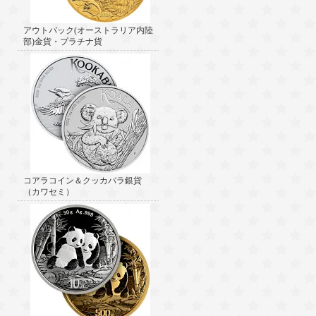
アウトバック(オーストラリア内陸
部)金貨・プラチナ貨
コアラコイン＆クッカバラ銀貨
（カワセミ）