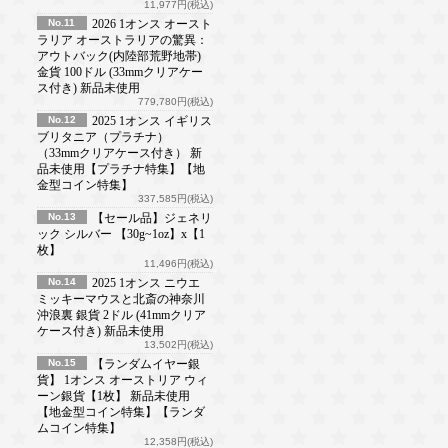
11,977円(税込)
No.11
2026 1オンス オースト
ラリア オーストラリアの驚異：
アウトバック(内陸部荒野地帯)
金貨 100ドル (33mmクリアケー
ス付き) 新品未使用
779,780円(税込)
No.12
2025 1オンス イギリス
ブリタニア（プラチナ）
（33mmクリアケース付き） 新
品未使用【プラチナ特集】【地
金型コイン特集】
337,585円(税込)
No.13
【セール品】ジェネリ
ック シルバー 【30g~1oz】x【1
枚】
11,496円(税込)
No.14
2025 1オンス ニウエ
ミッキーマウスと北斎の神奈川
沖浪裏 銀貨 2ドル (41mmクリア
ケース付き) 新品未使用
13,502円(税込)
No.15
【ランダムイヤー銀
貨】 1オンス オーストリア ウィ
ーン銀貨【1枚】 新品未使用
【地金型コイン特集】【ランダ
ムコイン特集】
12,358円(税込)