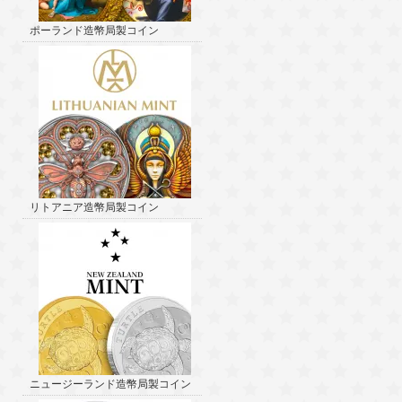
ポーランド造幣局製コイン
リトアニア造幣局製コイン
ニュージーランド造幣局製コイン