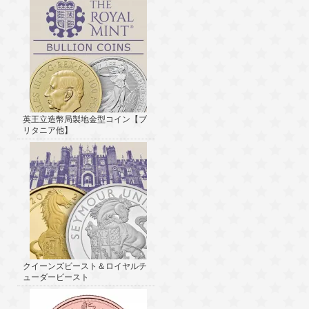
英王立造幣局製地金型コイン【ブ
リタニア他】
クイーンズビースト＆ロイヤルチ
ューダービースト