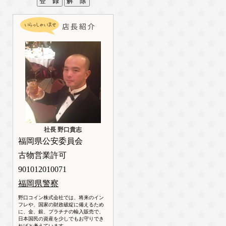
社長 野口貴志
福岡県公安委員会
古物営業許可
901012010071
福岡県警察
野口コイン株式会社では、将来のイン
フレや、国家の財政破綻に備えるため
に、金、銀、プラチナの輸入販売で、
日本国民の資産を少しでもお守りでき
ればと考えています。