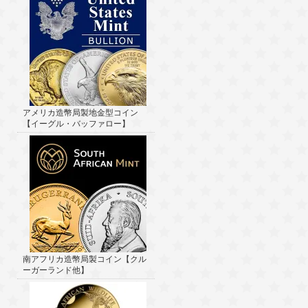
アメリカ造幣局製地金型コイン
【イーグル・バッファロー】
南アフリカ造幣局製コイン【クル
ーガーランド他】