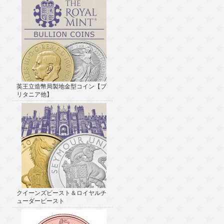
英王立造幣局製地金型コイン【ブ
リタニア他】
クイーンズビースト＆ロイヤルチ
ューダービースト