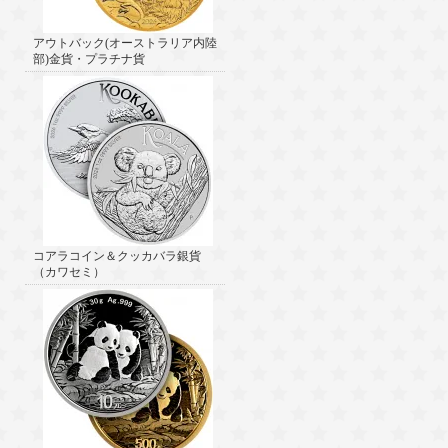
アウトバック(オーストラリア内陸
部)金貨・プラチナ貨
コアラコイン＆クッカバラ銀貨
（カワセミ）