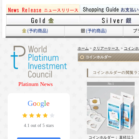
ホーム
>
クリアーケース
>
コインホ
コインホルダー
コインホルダーの閲覧ラ
Platinum News
No.1
G
o
o
g
l
e
4.1 out of 5 stars
コインホルダー： 直径32.5