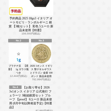
予約商品 2025 18gx3 イタリア オ
ートモビリ・ランボルギーニ 銀
貨 【3枚セット】 彩色 5ユーロ 新
品未使用【特選】
104,000円(税込)
No.2
No.3
プラチナ豆 【星
2026 1オンス イギリ
形】 1g ガラス瓶
ス 聖ゲオルギウス
つき
とドラゴン 金貨 100
12,444円(税込)
ポンド 新品未使用
782,994円(税込)
No.4
【お取り寄せ】2026
3x1オンス イタリア 公式発行 フ
ェラーリ 3枚組銀貨セット プル
ーフ 【proof】 6ユーロ 新品未使
用 (8月中旬以降発送予定)【特選
品】
97,860円(税込)