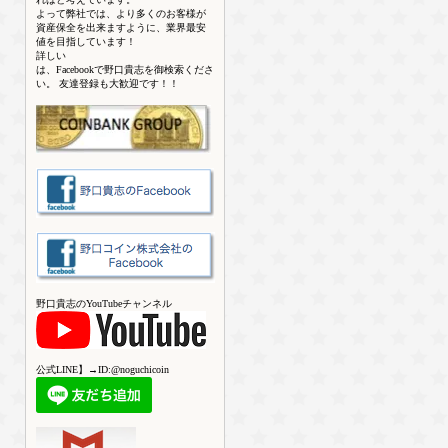
よって弊社では、より多くのお客様が
資産保全を出来ますように、業界最安
値を目指しています！
詳しい
は、Facebookで野口貴志を御検索くださ
い。 友達登録も大歓迎です！！
野口貴志のYouTubeチャンネル
公式LINE】→ID:@noguchicoin