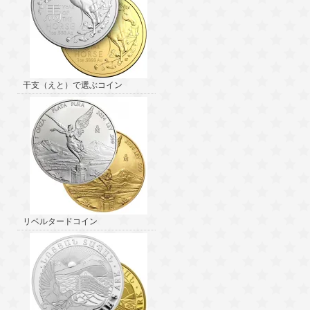
干支（えと）で選ぶコイン
リベルタードコイン