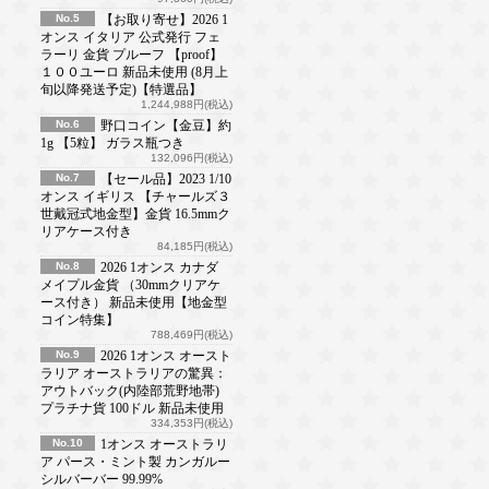
No.5
【お取り寄せ】2026 1
オンス イタリア 公式発行 フェ
ラーリ 金貨 プルーフ 【proof】
１００ユーロ 新品未使用 (8月上
旬以降発送予定)【特選品】
1,244,988円(税込)
No.6
野口コイン【金豆】約
1g 【5粒】 ガラス瓶つき
132,096円(税込)
No.7
【セール品】2023 1/10
オンス イギリス 【チャールズ３
世戴冠式地金型】金貨 16.5mmク
リアケース付き
84,185円(税込)
No.8
2026 1オンス カナダ
メイプル金貨 （30mmクリアケ
ース付き） 新品未使用【地金型
コイン特集】
788,469円(税込)
No.9
2026 1オンス オースト
ラリア オーストラリアの驚異：
アウトバック(内陸部荒野地帯)
プラチナ貨 100ドル 新品未使用
334,353円(税込)
No.10
1オンス オーストラリ
ア パース・ミント製 カンガルー
シルバーバー 99.99%