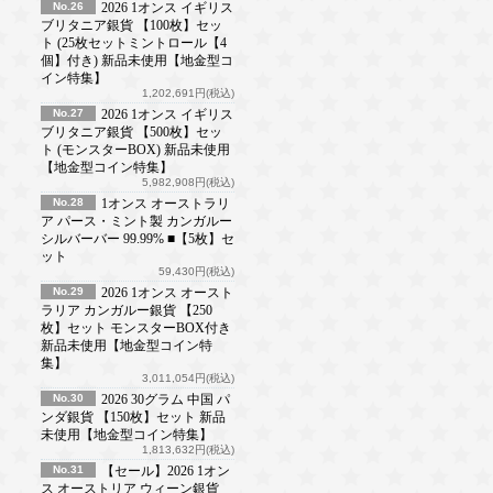
No.26
2026 1オンス イギリス
ブリタニア銀貨 【100枚】セッ
ト (25枚セットミントロール【4
個】付き) 新品未使用【地金型コ
イン特集】
1,202,691円(税込)
No.27
2026 1オンス イギリス
ブリタニア銀貨 【500枚】セッ
ト (モンスターBOX) 新品未使用
【地金型コイン特集】
5,982,908円(税込)
No.28
1オンス オーストラリ
ア パース・ミント製 カンガルー
シルバーバー 99.99% ■【5枚】セ
ット
59,430円(税込)
No.29
2026 1オンス オースト
ラリア カンガルー銀貨 【250
枚】セット モンスターBOX付き
新品未使用【地金型コイン特
集】
3,011,054円(税込)
No.30
2026 30グラム 中国 パ
ンダ銀貨 【150枚】セット 新品
未使用【地金型コイン特集】
1,813,632円(税込)
No.31
【セール】2026 1オン
ス オーストリア ウィーン銀貨