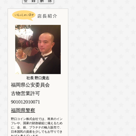
社長 野口貴志
福岡県公安委員会
古物営業許可
901012010071
福岡県警察
野口コイン株式会社では、将来のイン
フレや、国家の財政破綻に備えるため
に、金、銀、プラチナの輸入販売で、
日本国民の資産を少しでもお守りでき
ればと考えています。