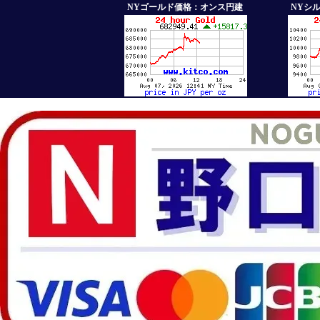
NYゴールド価格：オンス円建
NYシ