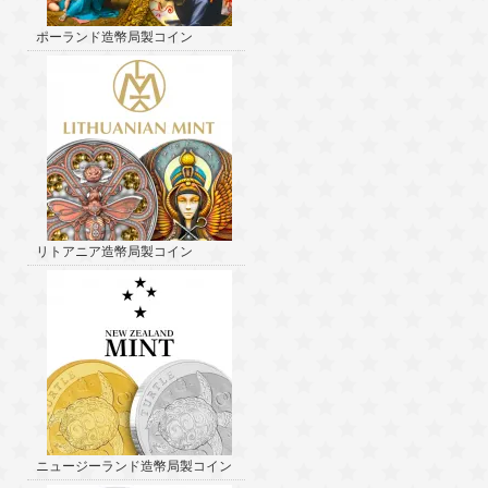
ポーランド造幣局製コイン
リトアニア造幣局製コイン
ニュージーランド造幣局製コイン