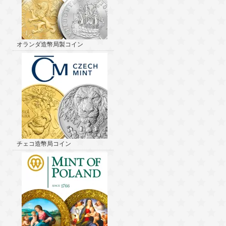
オランダ造幣局製コイン
チェコ造幣局コイン