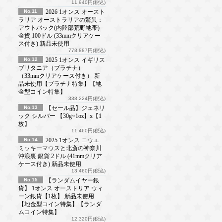
11,940円(税込)
No.11
2026 1オンス オースト
ラリア オーストラリアの驚異：
アウトバック(内陸部荒野地帯)
金貨 100ドル (33mmクリアケー
ス付き) 新品未使用
778,887円(税込)
No.12
2025 1オンス イギリス
ブリタニア（プラチナ）
（33mmクリアケース付き） 新
品未使用【プラチナ特集】【地
金型コイン特集】
338,224円(税込)
No.13
【セール品】ジェネリ
ック シルバー 【30g~1oz】x【1
枚】
11,460円(税込)
No.14
2025 1オンス ニウエ
ミッキーマウスと北斎の神奈川
沖浪裏 銀貨 2ドル (41mmクリア
ケース付き) 新品未使用
13,460円(税込)
No.15
【ランダムイヤー銀
貨】 1オンス オーストリア ウィ
ーン銀貨【1枚】 新品未使用
【地金型コイン特集】【ランダ
ムコイン特集】
12,320円(税込)