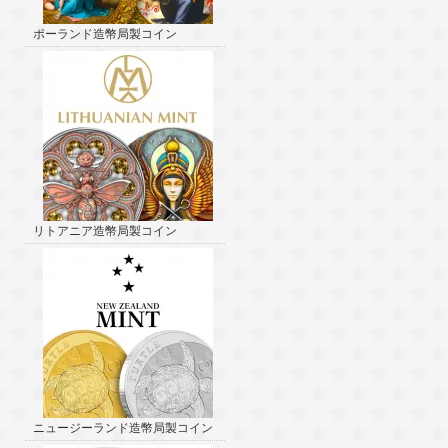
ポーランド造幣局製コイン
リトアニア造幣局製コイン
ニュージーランド造幣局製コイン