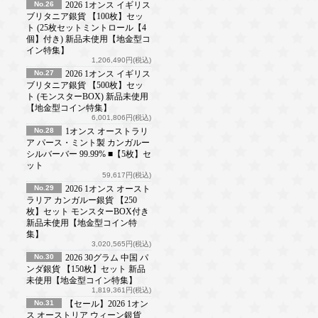
No.26
2026 1オンス イギリス
ブリタニア銀貨 【100枚】セッ
ト (25枚セットミントロール【4
個】付き) 新品未使用【地金型コ
イン特集】
1,206,490円(税込)
No.27
2026 1オンス イギリス
ブリタニア銀貨 【500枚】セッ
ト (モンスターBOX) 新品未使用
【地金型コイン特集】
6,001,806円(税込)
No.28
1オンス オーストラリ
ア パース・ミント製 カンガルー
シルバーバー 99.99% ■【5枚】セ
ット
59,617円(税込)
No.29
2026 1オンス オースト
ラリア カンガルー銀貨 【250
枚】セット モンスターBOX付き
新品未使用【地金型コイン特
集】
3,020,565円(税込)
No.30
2026 30グラム 中国 パ
ンダ銀貨 【150枚】セット 新品
未使用【地金型コイン特集】
1,819,361円(税込)
No.31
【セール】2026 1オン
ス オーストリア ウィーン銀貨