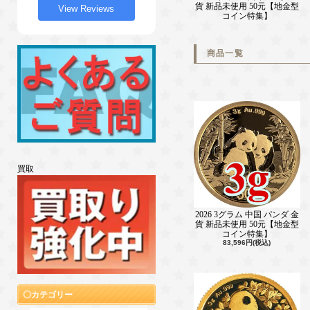
貨 新品未使用 50元【地金型
View Reviews
コイン特集】
商品一覧
買取
2026 3グラム 中国 パンダ 金
貨 新品未使用 50元【地金型
コイン特集】
83,596円(税込)
カテゴリー