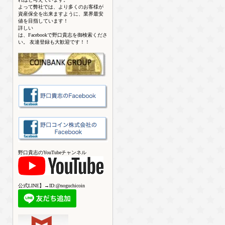
よって弊社では、より多くのお客様が
資産保全を出来ますように、業界最安
値を目指しています！
詳しい
は、Facebookで野口貴志を御検索くださ
い。 友達登録も大歓迎です！！
野口貴志のYouTubeチャンネル
公式LINE】→ID:@noguchicoin