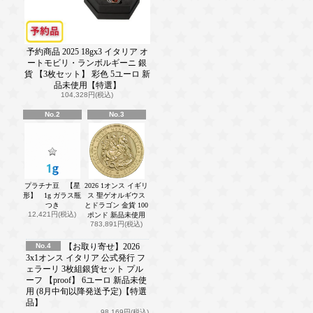
予約商品 2025 18gx3 イタリア オ
ートモビリ・ランボルギーニ 銀
貨 【3枚セット】 彩色 5ユーロ 新
品未使用【特選】
104,328円(税込)
No.2
No.3
プラチナ豆 【星
2026 1オンス イギリ
形】 1g ガラス瓶
ス 聖ゲオルギウス
つき
とドラゴン 金貨 100
12,421円(税込)
ポンド 新品未使用
783,891円(税込)
No.4
【お取り寄せ】2026
3x1オンス イタリア 公式発行 フ
ェラーリ 3枚組銀貨セット プル
ーフ 【proof】 6ユーロ 新品未使
用 (8月中旬以降発送予定)【特選
品】
98,169円(税込)