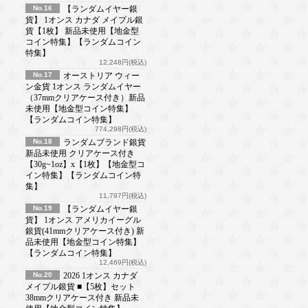
No.16
【ランダムイヤー銀
貨】 1オンス カナダ メイプル銀
貨【1枚】 新品未使用【地金型
コイン特集】【ランダムコイン
特集】
12,248円(税込)
No.17
オーストリア ウィー
ン金貨 1オンス ランダムイヤー
（37mmクリアケース付き）新品
未使用【地金型コイン特集】
【ランダムコイン特集】
774,298円(税込)
No.18
ランダムブランド銀貨
新品未使用 クリアケース付き
【30g~1oz】x【1枚】【地金型コ
イン特集】【ランダムコイン特
集】
11,797円(税込)
No.19
【ランダムイヤー銀
貨】 1オンス アメリカイーグル
銀貨(41mmクリアケース付き) 新
品未使用【地金型コイン特集】
【ランダムコイン特集】
12,469円(税込)
No.20
2026 1オンス カナダ
メイプル銀貨 ■【5枚】セット
38mmクリアケース付き 新品未