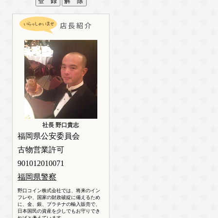
社長 野口貴志
福岡県公安委員会
古物営業許可
901012010071
福岡県警察
野口コイン株式会社では、将来のイン
フレや、国家の財政破綻に備えるため
に、金、銀、プラチナの輸入販売で、
日本国民の資産を少しでもお守りでき
ればと考えています。