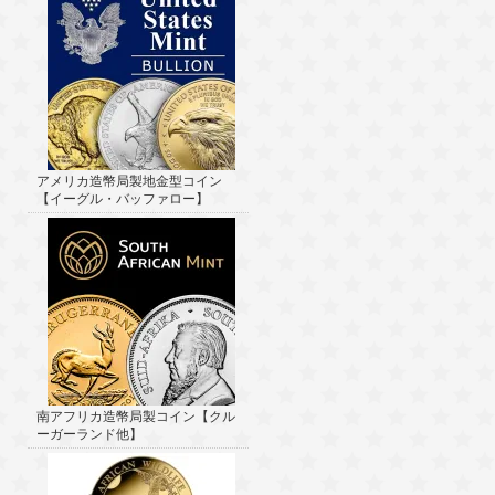
アメリカ造幣局製地金型コイン
【イーグル・バッファロー】
南アフリカ造幣局製コイン【クル
ーガーランド他】