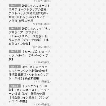
11,977円(税込)
No.11
2026 1オンス オースト
ラリア オーストラリアの驚異：
アウトバック(内陸部荒野地帯)
金貨 100ドル (33mmクリアケー
ス付き) 新品未使用
779,780円(税込)
No.12
2025 1オンス イギリス
ブリタニア（プラチナ）
（33mmクリアケース付き） 新
品未使用【プラチナ特集】【地
金型コイン特集】
337,585円(税込)
No.13
【セール品】ジェネリ
ック シルバー 【30g~1oz】x【1
枚】
11,496円(税込)
No.14
2025 1オンス ニウエ
ミッキーマウスと北斎の神奈川
沖浪裏 銀貨 2ドル (41mmクリア
ケース付き) 新品未使用
13,502円(税込)
No.15
【ランダムイヤー銀
貨】 1オンス オーストリア ウィ
ーン銀貨【1枚】 新品未使用
【地金型コイン特集】【ランダ
ムコイン特集】
12,358円(税込)