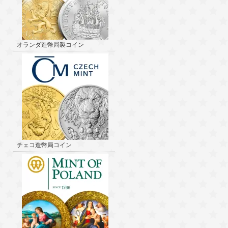
オランダ造幣局製コイン
チェコ造幣局コイン