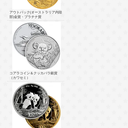
アウトバック(オーストラリア内陸
部)金貨・プラチナ貨
コアラコイン＆クッカバラ銀貨
（カワセミ）