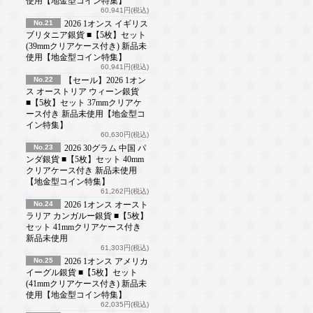
使用【地金型コイン特集】
60,941円(税込)
No.21
2026 1オンス イギリス
ブリタニア銀貨 ■【5枚】セット
(39mmクリアケース付き) 新品未
使用【地金型コイン特集】
60,941円(税込)
No.22
【セール】2026 1オン
ス オーストリア ウィーン銀貨
■【5枚】セット 37mmクリアケ
ース付き 新品未使用【地金型コ
イン特集】
60,630円(税込)
No.23
2026 30グラム 中国 パ
ンダ銀貨 ■【5枚】セット 40mm
クリアケース付き 新品未使用
【地金型コイン特集】
61,262円(税込)
No.24
2026 1オンス オースト
ラリア カンガルー銀貨 ■【5枚】
セット 41mmクリアケース付き
新品未使用
61,303円(税込)
No.25
2026 1オンス アメリカ
イーグル銀貨 ■【5枚】セット
(41mmクリアケース付き) 新品未
使用【地金型コイン特集】
62,035円(税込)