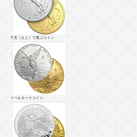
干支（えと）で選ぶコイン
リベルタードコイン