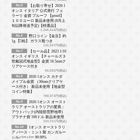
No.5
【お取り寄せ】2026 1
オンス イタリア 公式発行 フェ
ラーリ 金貨 プルーフ 【proof】
１００ユーロ 新品未使用 (8月上
旬以降発送予定)【特選品】
1,246,414円(税込)
No.6
野口コイン【金豆】約
1g 【5粒】 ガラス瓶つき
132,247円(税込)
No.7
【セール品】2023 1/10
オンス イギリス 【チャールズ３
世戴冠式地金型】金貨 16.5mmク
リアケース付き
84,282円(税込)
No.8
2026 1オンス カナダ
メイプル金貨 （30mmクリアケ
ース付き） 新品未使用【地金型
コイン特集】
789,373円(税込)
No.9
2026 1オンス オースト
ラリア オーストラリアの驚異：
アウトバック(内陸部荒野地帯)
プラチナ貨 100ドル 新品未使用
333,721円(税込)
No.10
1オンス オーストラリ
ア パース・ミント製 カンガルー
シルバーバー 99.99%