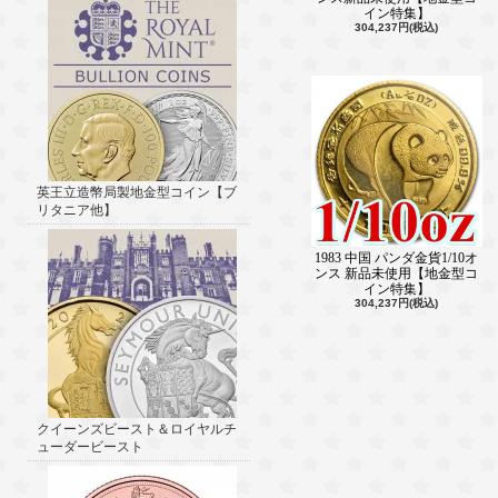
イン特集】
304,237円(税込)
英王立造幣局製地金型コイン【ブ
リタニア他】
1983 中国 パンダ金貨1/10オ
ンス 新品未使用【地金型コ
イン特集】
304,237円(税込)
クイーンズビースト＆ロイヤルチ
ューダービースト