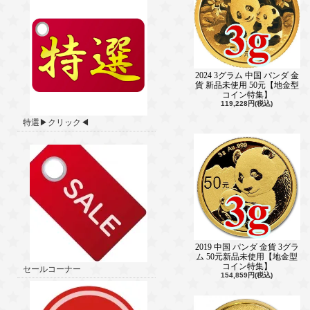
2024 3グラム 中国 パンダ 金
貨 新品未使用 50元【地金型
コイン特集】
119,228円(税込)
特選▶クリック◀
2019 中国 パンダ 金貨 3グラ
ム 50元新品未使用【地金型
コイン特集】
セールコーナー
154,859円(税込)