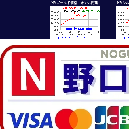
NYゴールド価格：オンス円建
NYシ