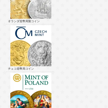
オランダ造幣局製コイン
チェコ造幣局コイン