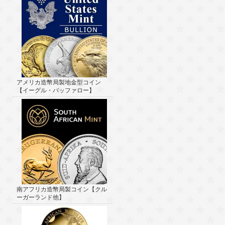
アメリカ造幣局製地金型コイン
【イーグル・バッファロー】
南アフリカ造幣局製コイン【クル
ーガーランド他】