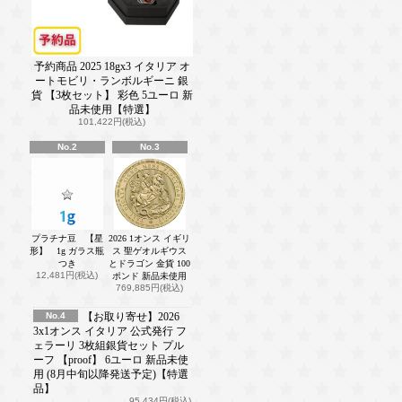
予約商品 2025 18gx3 イタリア オ
ートモビリ・ランボルギーニ 銀
貨 【3枚セット】 彩色 5ユーロ 新
品未使用【特選】
101,422円(税込)
No.2
No.3
プラチナ豆 【星
2026 1オンス イギリ
形】 1g ガラス瓶
ス 聖ゲオルギウス
つき
とドラゴン 金貨 100
12,481円(税込)
ポンド 新品未使用
769,885円(税込)
No.4
【お取り寄せ】2026
3x1オンス イタリア 公式発行 フ
ェラーリ 3枚組銀貨セット プル
ーフ 【proof】 6ユーロ 新品未使
用 (8月中旬以降発送予定)【特選
品】
95,434円(税込)