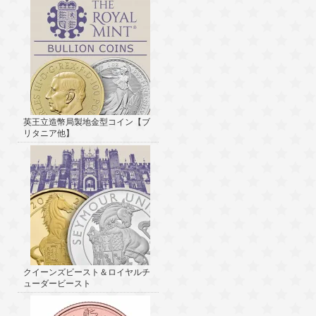
英王立造幣局製地金型コイン【ブ
リタニア他】
クイーンズビースト＆ロイヤルチ
ューダービースト