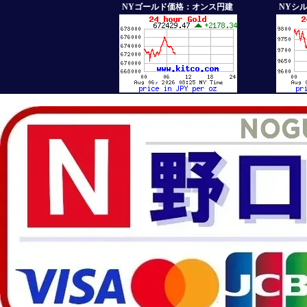
NYゴールド価格：オンス円建
NYシ