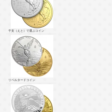
干支（えと）で選ぶコイン
リベルタードコイン