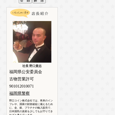
社長 野口貴志
福岡県公安委員会
古物営業許可
901012010071
福岡県警察
野口コイン株式会社では、将来のイン
フレや、国家の財政破綻に備えるため
に、金、銀、プラチナの輸入販売で、
日本国民の資産を少しでもお守りでき
ればと考えています。