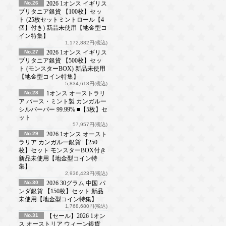
No.26
2026 1オンス イギリス
ブリタニア銀貨 【100枚】セッ
ト (25枚セットミントロール【4
個】付き) 新品未使用【地金型コ
イン特集】
1,172,882円(税込)
No.27
2026 1オンス イギリス
ブリタニア銀貨 【500枚】セッ
ト (モンスターBOX) 新品未使用
【地金型コイン特集】
5,834,618円(税込)
No.28
1オンス オーストラリ
ア パース・ミント製 カンガルー
シルバーバー 99.99% ■【5枚】セ
ット
57,957円(税込)
No.29
2026 1オンス オースト
ラリア カンガルー銀貨 【250
枚】セット モンスターBOX付き
新品未使用【地金型コイン特
集】
2,936,423円(税込)
No.30
2026 30グラム 中国 パ
ンダ銀貨 【150枚】セット 新品
未使用【地金型コイン特集】
1,768,680円(税込)
No.31
【セール】2026 1オン
ス オーストリア ウィーン銀貨