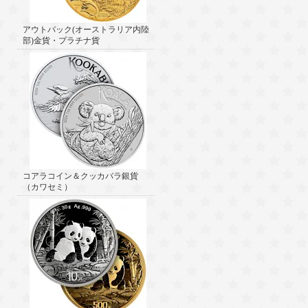
アウトバック(オーストラリア内陸
部)金貨・プラチナ貨
コアラコイン＆クッカバラ銀貨
（カワセミ）