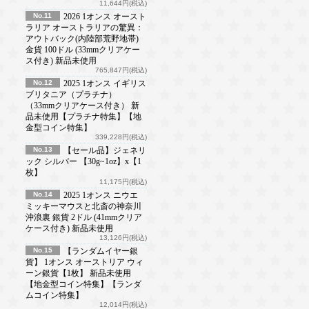
11,644円(税込)
No.11
2026 1オンス オースト
ラリア オーストラリアの驚異：
アウトバック(内陸部荒野地帯)
金貨 100ドル (33mmクリアケー
ス付き) 新品未使用
765,847円(税込)
No.12
2025 1オンス イギリス
ブリタニア（プラチナ）
（33mmクリアケース付き） 新
品未使用【プラチナ特集】【地
金型コイン特集】
339,228円(税込)
No.13
【セール品】ジェネリ
ック シルバー 【30g~1oz】x【1
枚】
11,175円(税込)
No.14
2025 1オンス ニウエ
ミッキーマウスと北斎の神奈川
沖浪裏 銀貨 2ドル (41mmクリア
ケース付き) 新品未使用
13,126円(税込)
No.15
【ランダムイヤー銀
貨】 1オンス オーストリア ウィ
ーン銀貨【1枚】 新品未使用
【地金型コイン特集】【ランダ
ムコイン特集】
12,014円(税込)