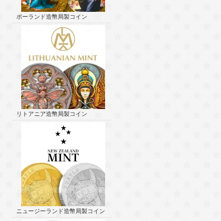
ポーランド造幣局製コイン
リトアニア造幣局製コイン
ニュージーランド造幣局製コイン