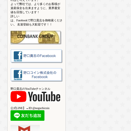
よって弊社では、より多くのお客様が
資産保全を出来ますように、業界最安
値を目指しています！
詳しい
は、Facebookで野口貴志を御検索くださ
い。 友達登録も大歓迎です！！
野口貴志のYouTubeチャンネル
公式LINE】→ID:@noguchicoin