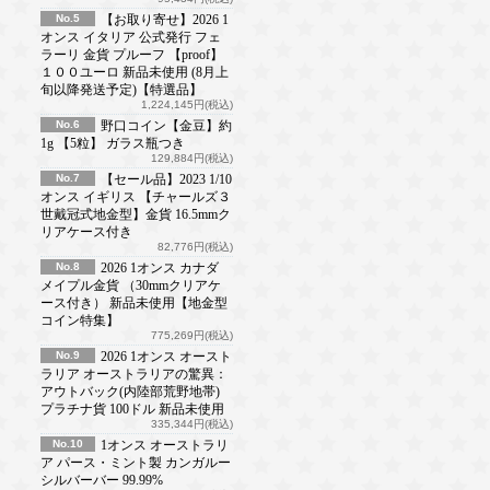
No.5
【お取り寄せ】2026 1
オンス イタリア 公式発行 フェ
ラーリ 金貨 プルーフ 【proof】
１００ユーロ 新品未使用 (8月上
旬以降発送予定)【特選品】
1,224,145円(税込)
No.6
野口コイン【金豆】約
1g 【5粒】 ガラス瓶つき
129,884円(税込)
No.7
【セール品】2023 1/10
オンス イギリス 【チャールズ３
世戴冠式地金型】金貨 16.5mmク
リアケース付き
82,776円(税込)
No.8
2026 1オンス カナダ
メイプル金貨 （30mmクリアケ
ース付き） 新品未使用【地金型
コイン特集】
775,269円(税込)
No.9
2026 1オンス オースト
ラリア オーストラリアの驚異：
アウトバック(内陸部荒野地帯)
プラチナ貨 100ドル 新品未使用
335,344円(税込)
No.10
1オンス オーストラリ
ア パース・ミント製 カンガルー
シルバーバー 99.99%