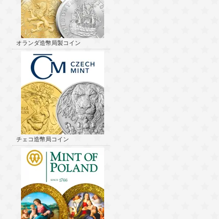
オランダ造幣局製コイン
チェコ造幣局コイン