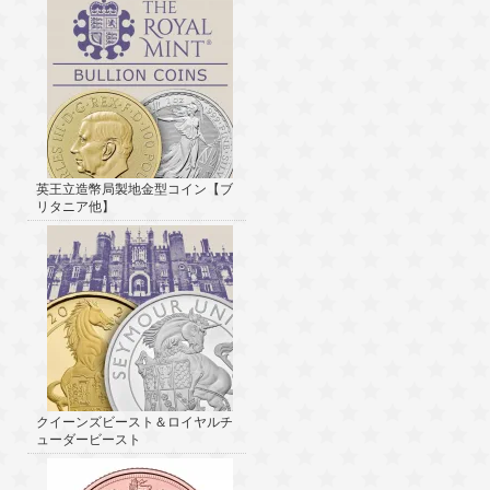
英王立造幣局製地金型コイン【ブ
リタニア他】
クイーンズビースト＆ロイヤルチ
ューダービースト