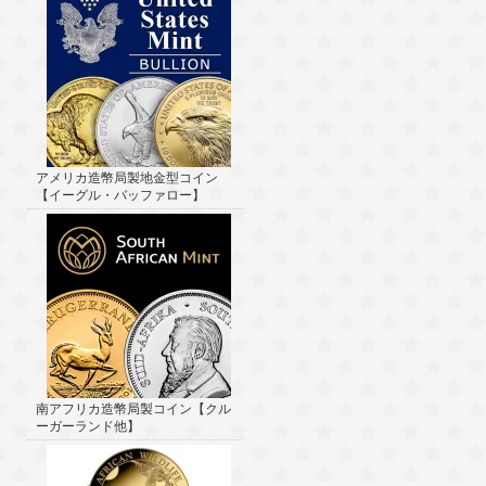
アメリカ造幣局製地金型コイン
【イーグル・バッファロー】
南アフリカ造幣局製コイン【クル
ーガーランド他】