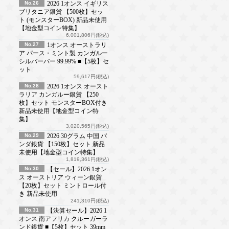
No.26
2026 1オンス イギリス
ブリタニア銀貨 【500枚】セッ
ト (モンスターBOX) 新品未使用
【地金型コイン特集】
6,001,806円(税込)
No.27
1オンス オーストラリ
ア パース・ミント製 カンガルー
シルバーバー 99.99% ■【5枚】セ
ット
59,617円(税込)
No.28
2026 1オンス オースト
ラリア カンガルー銀貨 【250
枚】セット モンスターBOX付き
新品未使用【地金型コイン特
集】
3,020,565円(税込)
No.29
2026 30グラム 中国 パ
ンダ銀貨 【150枚】セット 新品
未使用【地金型コイン特集】
1,819,361円(税込)
No.30
【セール】2026 1オン
ス オーストリア ウィーン銀貨
【20枚】セット ミントロール付
き 新品未使用
241,310円(税込)
No.31
【決算セール】2026 1
オンス 南アフリカ クルーガーラ
ンド銀貨 ■【5枚】セット 39mm