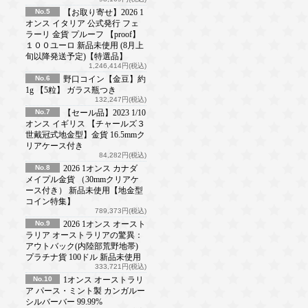
No.5
【お取り寄せ】2026 1
オンス イタリア 公式発行 フェ
ラーリ 金貨 プルーフ 【proof】
１００ユーロ 新品未使用 (8月上
旬以降発送予定)【特選品】
1,246,414円(税込)
No.6
野口コイン【金豆】約
1g 【5粒】 ガラス瓶つき
132,247円(税込)
No.7
【セール品】2023 1/10
オンス イギリス 【チャールズ３
世戴冠式地金型】金貨 16.5mmク
リアケース付き
84,282円(税込)
No.8
2026 1オンス カナダ
メイプル金貨 （30mmクリアケ
ース付き） 新品未使用【地金型
コイン特集】
789,373円(税込)
No.9
2026 1オンス オースト
ラリア オーストラリアの驚異：
アウトバック(内陸部荒野地帯)
プラチナ貨 100ドル 新品未使用
333,721円(税込)
No.10
1オンス オーストラリ
ア パース・ミント製 カンガルー
シルバーバー 99.99%