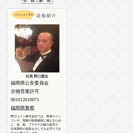
社長 野口貴志
福岡県公安委員会
古物営業許可
901012010071
福岡県警察
野口コイン株式会社では、将来のイン
フレや、国家の財政破綻に備えるため
に、金、銀、プラチナの輸入販売で、
日本国民の資産を少しでもお守りでき
ればと考えています。