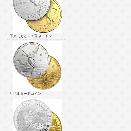
干支（えと）で選ぶコイン
リベルタードコイン