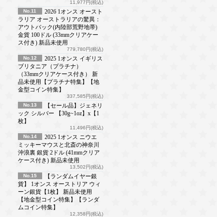
11,977円(税込)
No.11
2026 1オンス オースト
ラリア オーストラリアの驚異：
アウトバック(内陸部荒野地帯)
金貨 100ドル (33mmクリアケー
ス付き) 新品未使用
779,780円(税込)
No.12
2025 1オンス イギリス
ブリタニア（プラチナ）
（33mmクリアケース付き） 新
品未使用【プラチナ特集】【地
金型コイン特集】
337,585円(税込)
No.13
【セール品】ジェネリ
ック シルバー 【30g~1oz】x【1
枚】
11,496円(税込)
No.14
2025 1オンス ニウエ
ミッキーマウスと北斎の神奈川
沖浪裏 銀貨 2ドル (41mmクリア
ケース付き) 新品未使用
13,502円(税込)
No.15
【ランダムイヤー銀
貨】 1オンス オーストリア ウィ
ーン銀貨【1枚】 新品未使用
【地金型コイン特集】【ランダ
ムコイン特集】
12,358円(税込)