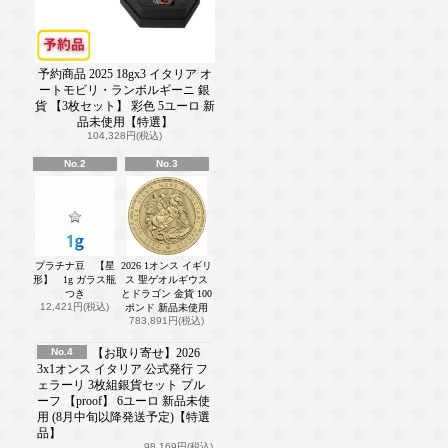
予約商品 2025 18gx3 イタリア オ
ートモビリ・ランボルギーニ 銀
貨 【3枚セット】 彩色 5ユーロ 新
品未使用【特選】
104,328円(税込)
No.2
No.3
プラチナ豆 【星
2026 1オンス イギリ
形】 1g ガラス瓶
ス 聖ゲオルギウス
つき
とドラゴン 金貨 100
12,421円(税込)
ポンド 新品未使用
783,891円(税込)
No.4
【お取り寄せ】2026
3x1オンス イタリア 公式発行 フ
ェラーリ 3枚組銀貨セット プル
ーフ 【proof】 6ユーロ 新品未使
用 (8月中旬以降発送予定)【特選
品】
98,169円(税込)