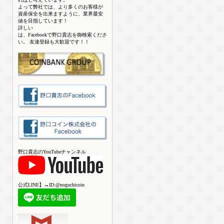
よって弊社では、より多くのお客様が
資産保全を出来ますように、業界最安
値を目指しています！
詳しい
は、Facebookで野口貴志を御検索くださ
い。 友達登録も大歓迎です！！
野口貴志のYouTubeチャンネル
公式LINE】→ID:@noguchicoin