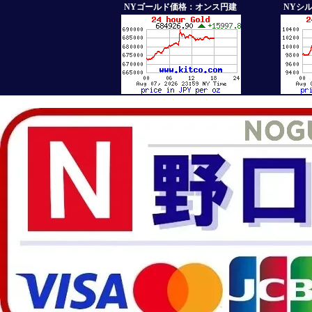
NYゴールド価格：オンス円建
NYシ