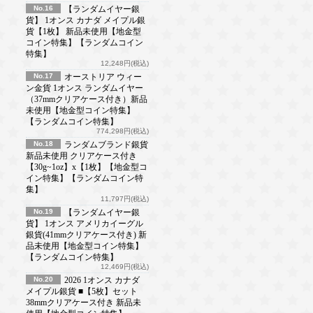
No.16
【ランダムイヤー銀
貨】 1オンス カナダ メイプル銀
貨【1枚】 新品未使用【地金型
コイン特集】【ランダムコイン
特集】
12,248円(税込)
No.17
オーストリア ウィー
ン金貨 1オンス ランダムイヤー
（37mmクリアケース付き）新品
未使用【地金型コイン特集】
【ランダムコイン特集】
774,298円(税込)
No.18
ランダムブランド銀貨
新品未使用 クリアケース付き
【30g~1oz】x【1枚】【地金型コ
イン特集】【ランダムコイン特
集】
11,797円(税込)
No.19
【ランダムイヤー銀
貨】 1オンス アメリカイーグル
銀貨(41mmクリアケース付き) 新
品未使用【地金型コイン特集】
【ランダムコイン特集】
12,469円(税込)
No.20
2026 1オンス カナダ
メイプル銀貨 ■【5枚】セット
38mmクリアケース付き 新品未