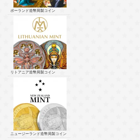
ポーランド造幣局製コイン
リトアニア造幣局製コイン
ニュージーランド造幣局製コイン