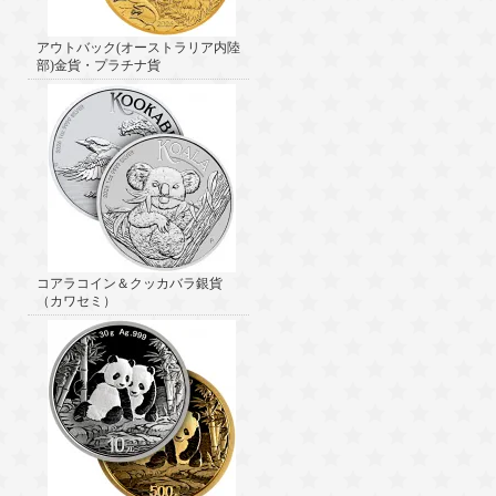
アウトバック(オーストラリア内陸
部)金貨・プラチナ貨
コアラコイン＆クッカバラ銀貨
（カワセミ）