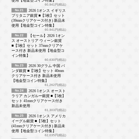
使用【地金型コイン特集】
60,941円(税込)
No.21
2026 1オンス イギリス
ブリタニア銀貨 ■【5枚】セット
(39mmクリアケース付き) 新品未
使用【地金型コイン特集】
60,941円(税込)
No.22
【セール】2026 1オン
ス オーストリア ウィーン銀貨
■【5枚】セット 37mmクリアケ
ース付き 新品未使用【地金型コ
イン特集】
60,630円(税込)
No.23
2026 30グラム 中国 パ
ンダ銀貨 ■【5枚】セット 40mm
クリアケース付き 新品未使用
【地金型コイン特集】
61,262円(税込)
No.24
2026 1オンス オースト
ラリア カンガルー銀貨 ■【5枚】
セット 41mmクリアケース付き
新品未使用
61,303円(税込)
No.25
2026 1オンス アメリカ
イーグル銀貨 ■【5枚】セット
(41mmクリアケース付き) 新品未
使用【地金型コイン特集】
62,035円(税込)