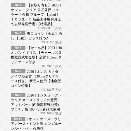
No.5
【お取り寄せ】2026 1
オンス イタリア 公式発行 フェ
ラーリ 金貨 プルーフ 【proof】
１００ユーロ 新品未使用 (8月上
旬以降発送予定)【特選品】
1,224,387円(税込)
No.6
野口コイン【金豆】約
1g 【5粒】 ガラス瓶つき
129,910円(税込)
No.7
【セール品】2023 1/10
オンス イギリス 【チャールズ３
世戴冠式地金型】金貨 16.5mmク
リアケース付き
82,792円(税込)
No.8
2026 1オンス カナダ
メイプル金貨 （30mmクリアケ
ース付き） 新品未使用【地金型
コイン特集】
775,423円(税込)
No.9
2026 1オンス オースト
ラリア オーストラリアの驚異：
アウトバック(内陸部荒野地帯)
プラチナ貨 100ドル 新品未使用
331,200円(税込)
No.10
1オンス オーストラリ
ア パース・ミント製 カンガルー
シルバーバー 99.99%