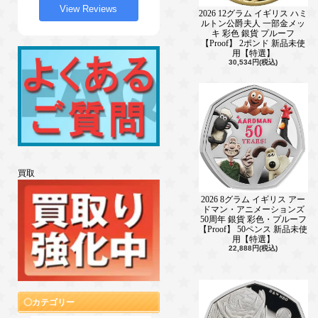
View Reviews
2026 12グラム イギリス ハミ
ルトン公爵夫人 一部金メッ
キ 彩色 銀貨 プルーフ
【Proof】 2ポンド 新品未使
用【特選】
30,534円(税込)
買取
2026 8グラム イギリス アー
ドマン・アニメーションズ
50周年 銀貨 彩色・プルーフ
【Proof】 50ペンス 新品未使
用【特選】
22,888円(税込)
カテゴリー