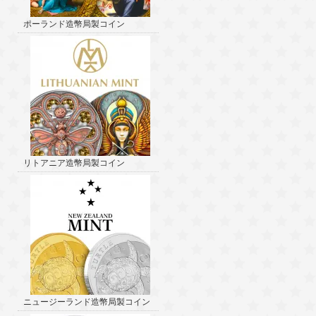
ポーランド造幣局製コイン
リトアニア造幣局製コイン
ニュージーランド造幣局製コイン