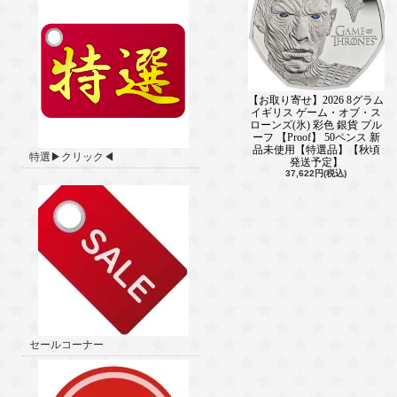
【お取り寄せ】2026 8グラム
イギリス ゲーム・オブ・ス
ローンズ(氷) 彩色 銀貨 プル
ーフ 【Proof】 50ペンス 新
品未使用【特選品】【秋頃
特選▶クリック◀
発送予定】
37,622円(税込)
セールコーナー