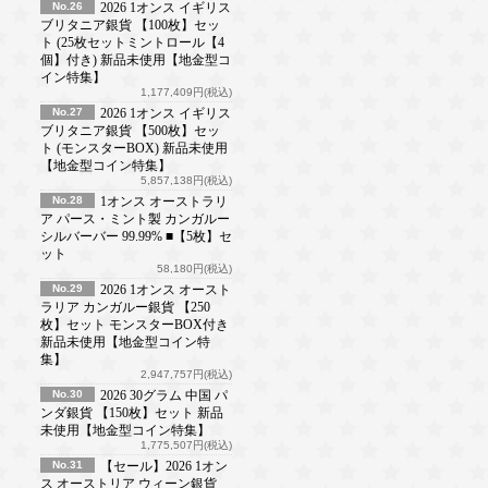
No.26
2026 1オンス イギリス
ブリタニア銀貨 【100枚】セッ
ト (25枚セットミントロール【4
個】付き) 新品未使用【地金型コ
イン特集】
1,177,409円(税込)
No.27
2026 1オンス イギリス
ブリタニア銀貨 【500枚】セッ
ト (モンスターBOX) 新品未使用
【地金型コイン特集】
5,857,138円(税込)
No.28
1オンス オーストラリ
ア パース・ミント製 カンガルー
シルバーバー 99.99% ■【5枚】セ
ット
58,180円(税込)
No.29
2026 1オンス オースト
ラリア カンガルー銀貨 【250
枚】セット モンスターBOX付き
新品未使用【地金型コイン特
集】
2,947,757円(税込)
No.30
2026 30グラム 中国 パ
ンダ銀貨 【150枚】セット 新品
未使用【地金型コイン特集】
1,775,507円(税込)
No.31
【セール】2026 1オン
ス オーストリア ウィーン銀貨