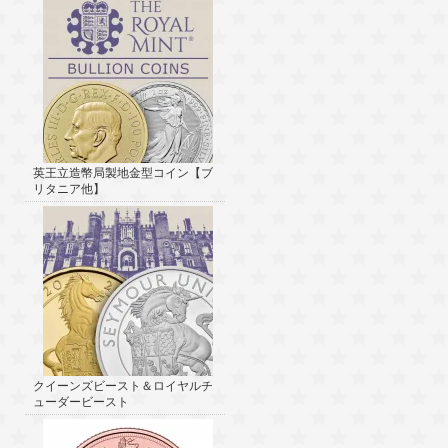
英王立造幣局製地金型コイン【ブ
リタニア他】
クイーンズビースト＆ロイヤルチ
ューダービースト