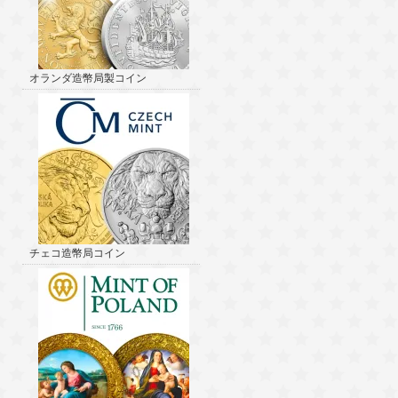
オランダ造幣局製コイン
チェコ造幣局コイン