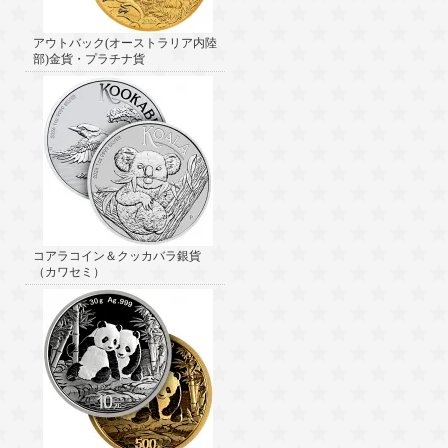
アウトバック(オーストラリア内陸
部)金貨・プラチナ貨
コアラコイン＆クッカバラ銀貨
（カワセミ）