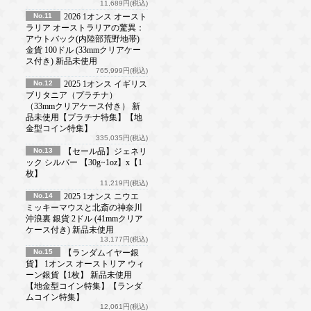
11,689円(税込)
No.11
2026 1オンス オースト
ラリア オーストラリアの驚異：
アウトバック(内陸部荒野地帯)
金貨 100ドル (33mmクリアケー
ス付き) 新品未使用
765,999円(税込)
No.12
2025 1オンス イギリス
ブリタニア（プラチナ）
（33mmクリアケース付き） 新
品未使用【プラチナ特集】【地
金型コイン特集】
335,035円(税込)
No.13
【セール品】ジェネリ
ック シルバー 【30g~1oz】x【1
枚】
11,219円(税込)
No.14
2025 1オンス ニウエ
ミッキーマウスと北斎の神奈川
沖浪裏 銀貨 2ドル (41mmクリア
ケース付き) 新品未使用
13,177円(税込)
No.15
【ランダムイヤー銀
貨】 1オンス オーストリア ウィ
ーン銀貨【1枚】 新品未使用
【地金型コイン特集】【ランダ
ムコイン特集】
12,061円(税込)