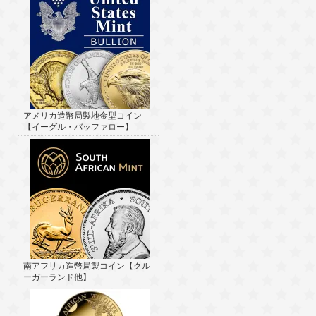
アメリカ造幣局製地金型コイン
【イーグル・バッファロー】
南アフリカ造幣局製コイン【クル
ーガーランド他】