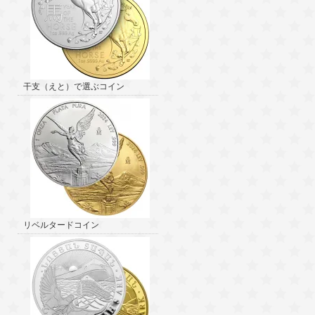
干支（えと）で選ぶコイン
リベルタードコイン