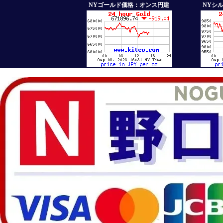
NYゴールド価格：オンス円建
NYシ