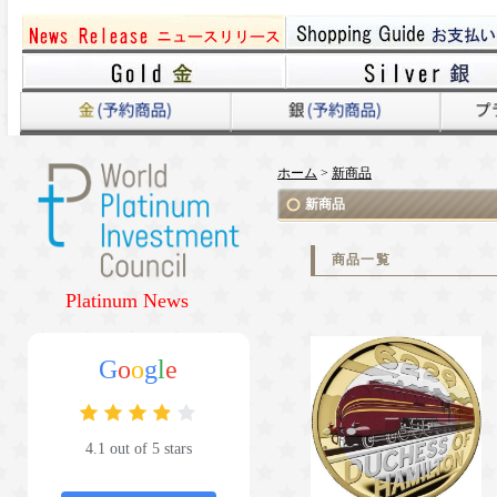
ホーム
>
新商品
新商品
商品一覧
Platinum News
G
o
o
g
l
e
4.1 out of 5 stars