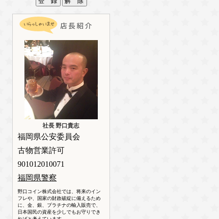
社長 野口貴志
福岡県公安委員会
古物営業許可
901012010071
福岡県警察
野口コイン株式会社では、将来のイン
フレや、国家の財政破綻に備えるため
に、金、銀、プラチナの輸入販売で、
日本国民の資産を少しでもお守りでき
ればと考えています。