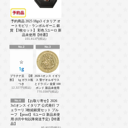
予約商品 2025 18gx3 イタリア オ
ートモビリ・ランボルギーニ 銀
貨 【3枚セット】 彩色 5ユーロ 新
品未使用【特選】
101,813円(税込)
No.2
No.3
プラチナ豆 【星
2026 1オンス イギリ
形】 1g ガラス瓶
ス 聖ゲオルギウス
つき
とドラゴン 金貨 100
12,327円(税込)
ポンド 新品未使用
770,038円(税込)
No.4
【お取り寄せ】2026
3x1オンス イタリア 公式発行 フ
ェラーリ 3枚組銀貨セット プル
ーフ 【proof】 6ユーロ 新品未使
用 (8月中旬以降発送予定)【特選
品】
95,802円(税込)