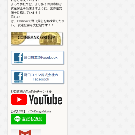
よって弊社では、より多くのお客様が
資産保全を出来ますように、業界最安
値を目指しています！
詳しい
は、Facebookで野口貴志を御検索くださ
い。 友達登録も大歓迎です！！
野口貴志のYouTubeチャンネル
公式LINE】→ID:@noguchicoin