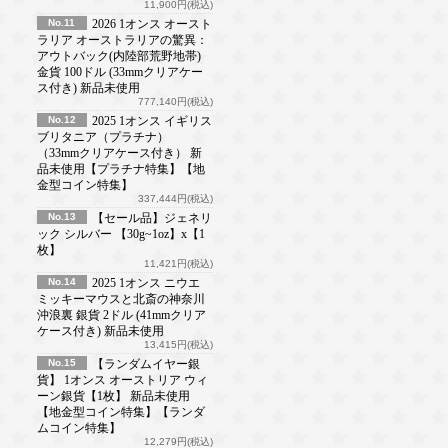
11,900円(税込)
No.11
2026 1オンス オースト
ラリア オーストラリアの驚異：
アウトバック(内陸部荒野地帯)
金貨 100ドル (33mmクリアケー
ス付き) 新品未使用
777,140円(税込)
No.12
2025 1オンス イギリス
ブリタニア（プラチナ）
（33mmクリアケース付き） 新
品未使用【プラチナ特集】【地
金型コイン特集】
337,444円(税込)
No.13
【セール品】ジェネリ
ック シルバー 【30g~1oz】x【1
枚】
11,421円(税込)
No.14
2025 1オンス ニウエ
ミッキーマウスと北斎の神奈川
沖浪裏 銀貨 2ドル (41mmクリア
ケース付き) 新品未使用
13,415円(税込)
No.15
【ランダムイヤー銀
貨】 1オンス オーストリア ウィ
ーン銀貨【1枚】 新品未使用
【地金型コイン特集】【ランダ
ムコイン特集】
12,279円(税込)