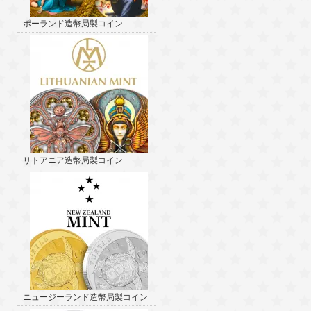
ポーランド造幣局製コイン
リトアニア造幣局製コイン
ニュージーランド造幣局製コイン