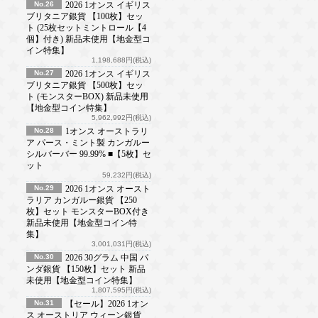
No.26
2026 1オンス イギリス
ブリタニア銀貨 【100枚】セッ
ト (25枚セットミントロール【4
個】付き) 新品未使用【地金型コ
イン特集】
1,198,688円(税込)
No.27
2026 1オンス イギリス
ブリタニア銀貨 【500枚】セッ
ト (モンスターBOX) 新品未使用
【地金型コイン特集】
5,962,992円(税込)
No.28
1オンス オーストラリ
ア パース・ミント製 カンガルー
シルバーバー 99.99% ■【5枚】セ
ット
59,232円(税込)
No.29
2026 1オンス オースト
ラリア カンガルー銀貨 【250
枚】セット モンスターBOX付き
新品未使用【地金型コイン特
集】
3,001,031円(税込)
No.30
2026 30グラム 中国 パ
ンダ銀貨 【150枚】セット 新品
未使用【地金型コイン特集】
1,807,595円(税込)
No.31
【セール】2026 1オン
ス オーストリア ウィーン銀貨