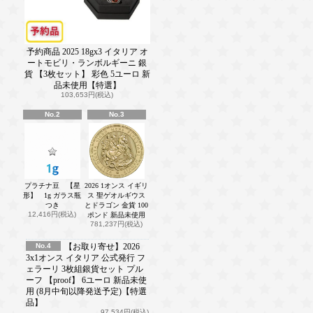
予約商品 2025 18gx3 イタリア オ
ートモビリ・ランボルギーニ 銀
貨 【3枚セット】 彩色 5ユーロ 新
品未使用【特選】
103,653円(税込)
No.2
No.3
プラチナ豆 【星
2026 1オンス イギリ
形】 1g ガラス瓶
ス 聖ゲオルギウス
つき
とドラゴン 金貨 100
12,416円(税込)
ポンド 新品未使用
781,237円(税込)
No.4
【お取り寄せ】2026
3x1オンス イタリア 公式発行 フ
ェラーリ 3枚組銀貨セット プル
ーフ 【proof】 6ユーロ 新品未使
用 (8月中旬以降発送予定)【特選
品】
97,534円(税込)