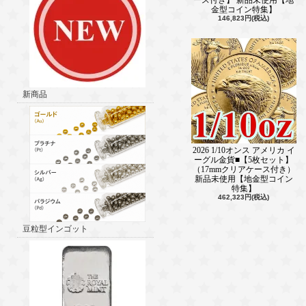
ース付き】 新品未使用【地
金型コイン特集】
146,823円(税込)
新商品
2026 1/10オンス アメリカ イ
ーグル金貨■【5枚セット】
（17mmクリアケース付き）
新品未使用【地金型コイン
特集】
462,323円(税込)
豆粒型インゴット