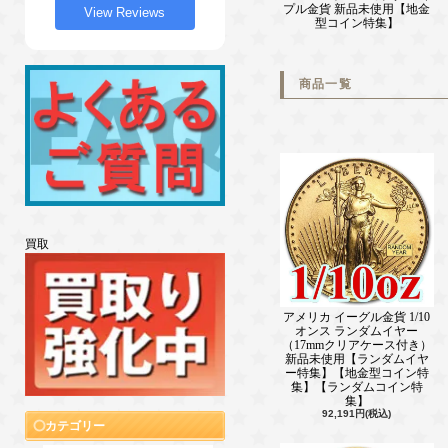
プル金貨 新品未使用【地金
View Reviews
型コイン特集】
商品一覧
買取
アメリカ イーグル金貨 1/10
オンス ランダムイヤー
（17mmクリアケース付き）
新品未使用【ランダムイヤ
ー特集】【地金型コイン特
集】【ランダムコイン特
集】
92,191円(税込)
カテゴリー