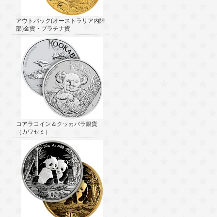
アウトバック(オーストラリア内陸
部)金貨・プラチナ貨
コアラコイン＆クッカバラ銀貨
（カワセミ）