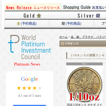
ホーム
>
金、銀、プラチナ、パラジ
1/10オンス
1/10オンスの閲覧ランキ
Platinum News
No.1
G
o
o
g
l
e
4.1 out of 5 stars
2026 1/10オンス カナダ メイ