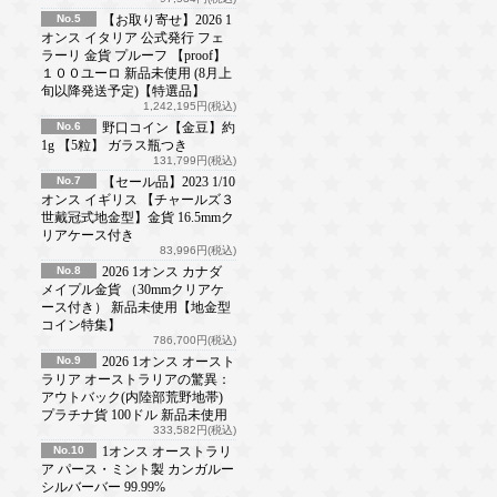
No.5
【お取り寄せ】2026 1
オンス イタリア 公式発行 フェ
ラーリ 金貨 プルーフ 【proof】
１００ユーロ 新品未使用 (8月上
旬以降発送予定)【特選品】
1,242,195円(税込)
No.6
野口コイン【金豆】約
1g 【5粒】 ガラス瓶つき
131,799円(税込)
No.7
【セール品】2023 1/10
オンス イギリス 【チャールズ３
世戴冠式地金型】金貨 16.5mmク
リアケース付き
83,996円(税込)
No.8
2026 1オンス カナダ
メイプル金貨 （30mmクリアケ
ース付き） 新品未使用【地金型
コイン特集】
786,700円(税込)
No.9
2026 1オンス オースト
ラリア オーストラリアの驚異：
アウトバック(内陸部荒野地帯)
プラチナ貨 100ドル 新品未使用
333,582円(税込)
No.10
1オンス オーストラリ
ア パース・ミント製 カンガルー
シルバーバー 99.99%