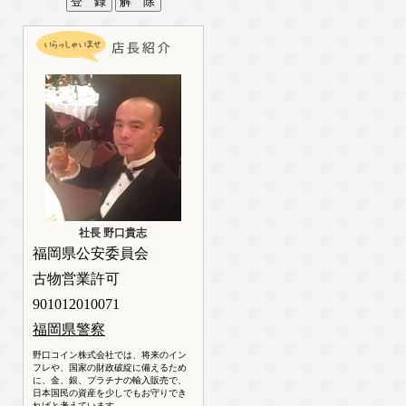
社長 野口貴志
福岡県公安委員会
古物営業許可
901012010071
福岡県警察
野口コイン株式会社では、将来のイン
フレや、国家の財政破綻に備えるため
に、金、銀、プラチナの輸入販売で、
日本国民の資産を少しでもお守りでき
ればと考えています。