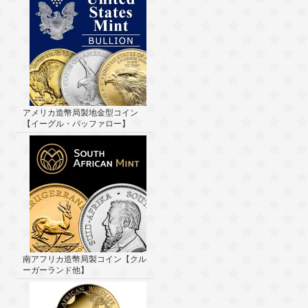
アメリカ造幣局製地金型コイン
【イーグル・バッファロー】
南アフリカ造幣局製コイン【クル
ーガーランド他】