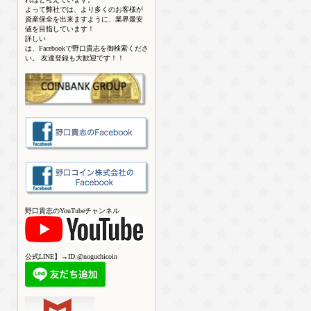
よって弊社では、より多くのお客様が
資産保全を出来ますように、業界最安
値を目指しています！
詳しい
は、Facebookで野口貴志を御検索くださ
い。 友達登録も大歓迎です！！
野口貴志のYouTubeチャンネル
公式LINE】→ID:@noguchicoin