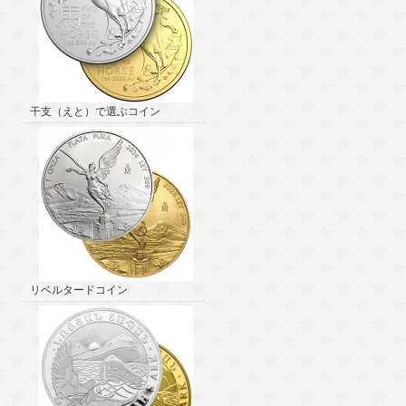
干支（えと）で選ぶコイン
リベルタードコイン