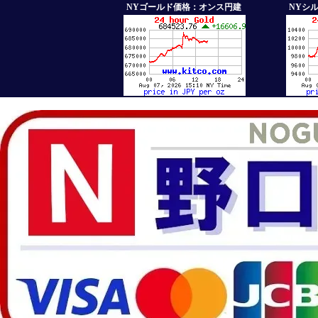
NYゴールド価格：オンス円建
NYシ