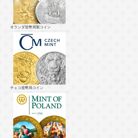
オランダ造幣局製コイン
チェコ造幣局コイン