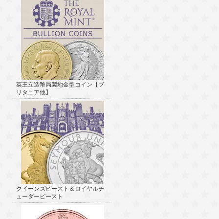
英王立造幣局製地金型コイン【ブ
リタニア他】
クイーンズビースト＆ロイヤルチ
ューダービースト