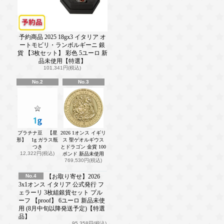
予約商品 2025 18gx3 イタリア オ
ートモビリ・ランボルギーニ 銀
貨 【3枚セット】 彩色 5ユーロ 新
品未使用【特選】
101,341円(税込)
No.2
No.3
プラチナ豆 【星
2026 1オンス イギリ
形】 1g ガラス瓶
ス 聖ゲオルギウス
つき
とドラゴン 金貨 100
12,322円(税込)
ポンド 新品未使用
769,530円(税込)
No.4
【お取り寄せ】2026
3x1オンス イタリア 公式発行 フ
ェラーリ 3枚組銀貨セット プル
ーフ 【proof】 6ユーロ 新品未使
用 (8月中旬以降発送予定)【特選
品】
95,358円(税込)