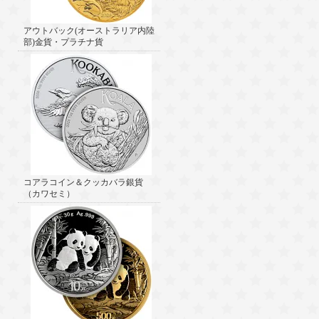
アウトバック(オーストラリア内陸
部)金貨・プラチナ貨
コアラコイン＆クッカバラ銀貨
（カワセミ）