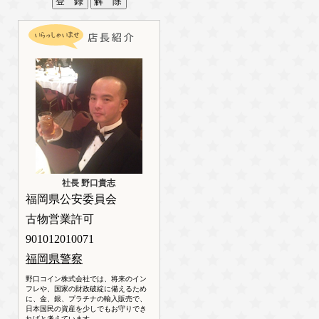
社長 野口貴志
福岡県公安委員会
古物営業許可
901012010071
福岡県警察
野口コイン株式会社では、将来のイン
フレや、国家の財政破綻に備えるため
に、金、銀、プラチナの輸入販売で、
日本国民の資産を少しでもお守りでき
ればと考えています。