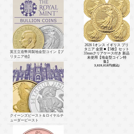
2026 1オンス イギリス ブリ
タニア 金貨 ■【5枚】セット
英王立造幣局製地金型コイン【ブ
33mmクリアケース付き 新品
リタニア他】
未使用【地金型コイン特
集】
3,828,818円(税込)
クイーンズビースト＆ロイヤルチ
ューダービースト