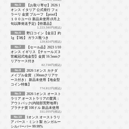
No.5
【お取り寄せ】2026 1
オンス イタリア 公式発行 フェ
ラーリ 金貨 プルーフ 【proof】
１００ユーロ 新品未使用 (8月上
旬以降発送予定)【特選品】
1,223,580円(税込)
No.6
野口コイン【金豆】約
1g 【5粒】 ガラス瓶つき
129,824円(税込)
No.7
【セール品】2023 1/10
オンス イギリス 【チャールズ３
世戴冠式地金型】金貨 16.5mmク
リアケース付き
82,738円(税込)
No.8
2026 1オンス カナダ
メイプル金貨 （30mmクリアケ
ース付き） 新品未使用【地金型
コイン特集】
774,912円(税込)
No.9
2026 1オンス オースト
ラリア オーストラリアの驚異：
アウトバック(内陸部荒野地帯)
プラチナ貨 100ドル 新品未使用
331,055円(税込)
No.10
1オンス オーストラリ
ア パース・ミント製 カンガルー
シルバーバー 99.99%