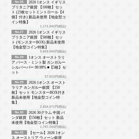
No.26
2026 1オンス イギリス
ブリタニア銀貨 【100枚】セッ
ト (25枚セットミントロール【4
個】付き) 新品未使用【地金型コ
イン特集】
1,171,942円(税込)
No.27
2026 1オンス イギリス
ブリタニア銀貨 【500枚】セッ
ト (モンスターBOX) 新品未使用
【地金型コイン特集】
5,829,945円(税込)
No.28
1オンス オーストラリ
ア パース・ミント製 カンガルー
シルバーバー 99.99% ■【5枚】セ
ット
57,910円(税込)
No.29
2026 1オンス オースト
ラリア カンガルー銀貨 【250
枚】セット モンスターBOX付き
新品未使用【地金型コイン特
集】
2,934,071円(税込)
No.30
2026 30グラム 中国 パ
ンダ銀貨 【150枚】セット 新品
未使用【地金型コイン特集】
1,767,263円(税込)
No.31
【セール】2026 1オン
ス オーストリア ウィーン銀貨