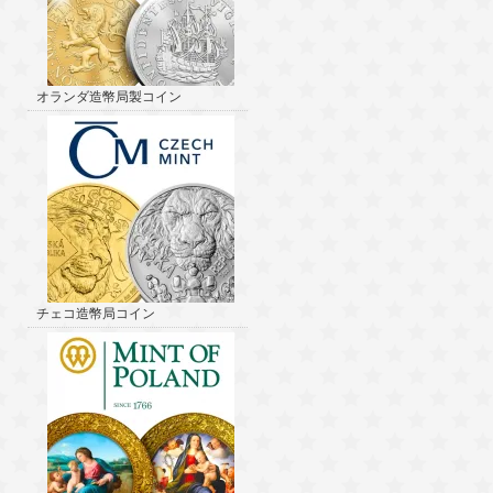
オランダ造幣局製コイン
チェコ造幣局コイン