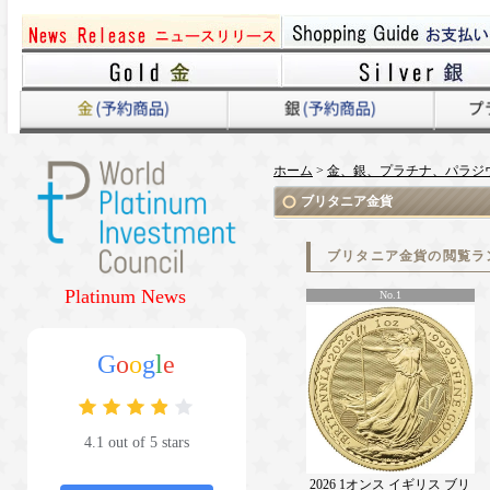
ホーム
>
金、銀、プラチナ、パラジ
ブリタニア金貨
ブリタニア金貨の閲覧ラ
Platinum News
No.1
G
o
o
g
l
e
4.1 out of 5 stars
2026 1オンス イギリス ブリ