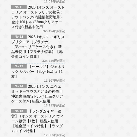
11,634円(税込)
No.11
2026 1オンス オースト
ラリア オーストラリアの驚異：
アウトバック(内陸部荒野地帯)
金貨 100ドル (33mmクリアケー
ス付き) 新品未使用
765,494円(税込)
No.12
2025 1オンス イギリス
ブリタニア（プラチナ）
（33mmクリアケース付き） 新
品未使用【プラチナ特集】【地
金型コイン特集】
334,889円(税込)
No.13
【セール品】ジェネリ
ック シルバー 【30g~1oz】x【1
枚】
11,167円(税込)
No.14
2025 1オンス ニウエ
ミッキーマウスと北斎の神奈川
沖浪裏 銀貨 2ドル (41mmクリア
ケース付き) 新品未使用
13,115円(税込)
No.15
【ランダムイヤー銀
貨】 1オンス オーストリア ウィ
ーン銀貨【1枚】 新品未使用
【地金型コイン特集】【ランダ
ムコイン特集】
12,005円(税込)