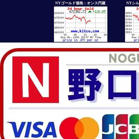
NYゴールド価格：オンス円建
NYシ