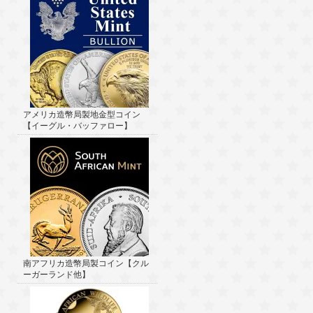
アメリカ造幣局製地金型コイン
【イーグル・バッファロー】
南アフリカ造幣局製コイン【クル
ーガーランド他】