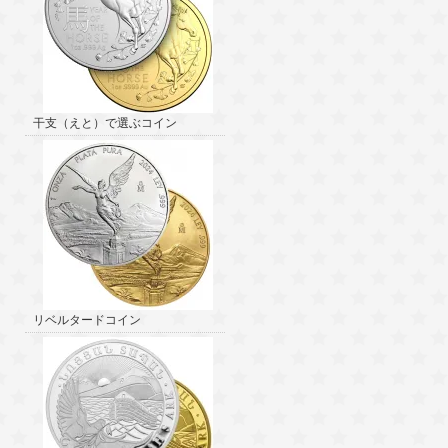
干支（えと）で選ぶコイン
リベルタードコイン