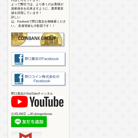
よって弊社では、より多くのお客様が
資産保全を出来ますように、業界最安
値を目指しています！
詳しい
は、Facebookで野口貴志を御検索くださ
い。 友達登録も大歓迎です！！
野口貴志のYouTubeチャンネル
公式LINE】→ID:@noguchicoin