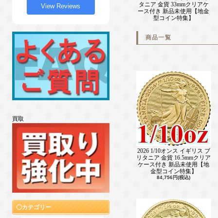
タニア 金貨 33mmクリアケ
View Reviews
ース付き 新品未使用【地金
型コイン特集】
商品一覧
買取
2026 1/10オンス イギリス ブ
リタニア 金貨 16.5mmクリア
ケース付き 新品未使用【地
金型コイン特集】
84,756円(税込)
カテゴリー