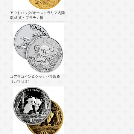
アウトバック(オーストラリア内陸
部)金貨・プラチナ貨
コアラコイン＆クッカバラ銀貨
（カワセミ）