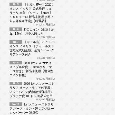
No.5
【お取り寄せ】2026 1
オンス イタリア 公式発行 フェ
ラーリ 金貨 プルーフ 【proof】
１００ユーロ 新品未使用 (8月上
旬以降発送予定)【特選品】
1,241,230円(税込)
No.6
野口コイン【金豆】約
1g 【5粒】 ガラス瓶つき
131,697円(税込)
No.7
【セール品】2023 1/10
オンス イギリス 【チャールズ３
世戴冠式地金型】金貨 16.5mmク
リアケース付き
83,931円(税込)
No.8
2026 1オンス カナダ
メイプル金貨 （30mmクリアケ
ース付き） 新品未使用【地金型
コイン特集】
786,089円(税込)
No.9
2026 1オンス オースト
ラリア オーストラリアの驚異：
アウトバック(内陸部荒野地帯)
プラチナ貨 100ドル 新品未使用
338,492円(税込)
No.10
1オンス オーストラリ
ア パース・ミント製 カンガルー
シルバーバー 99.99%