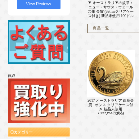
ア オーストラリアの紋章：
View Reviews
ニュー・サウス・ウェール
ズ州 金貨 (39mmクリアケー
ス付き) 新品未使用 100ドル
商品一覧
買取
2017 オーストラリア 白鳥金
貨 1オンス クリアケース付
き 新品未使用
2,227,254円(税込)
カテゴリー