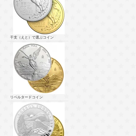
干支（えと）で選ぶコイン
リベルタードコイン