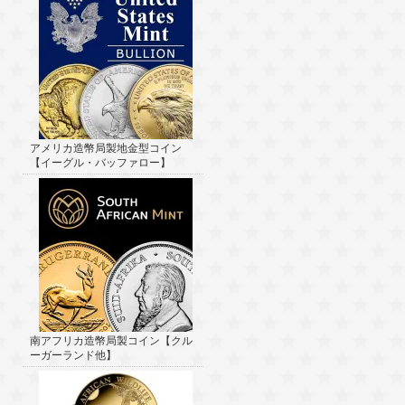
アメリカ造幣局製地金型コイン
【イーグル・バッファロー】
南アフリカ造幣局製コイン【クル
ーガーランド他】