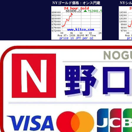
NYゴールド価格：オンス円建
NYシ