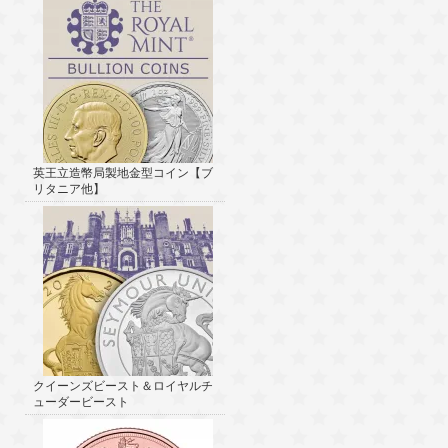
英王立造幣局製地金型コイン【ブ
リタニア他】
クイーンズビースト＆ロイヤルチ
ューダービースト