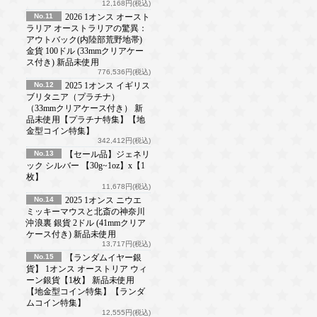
12,168円(税込)
No.11
2026 1オンス オースト
ラリア オーストラリアの驚異：
アウトバック(内陸部荒野地帯)
金貨 100ドル (33mmクリアケー
ス付き) 新品未使用
776,536円(税込)
No.12
2025 1オンス イギリス
ブリタニア（プラチナ）
（33mmクリアケース付き） 新
品未使用【プラチナ特集】【地
金型コイン特集】
342,412円(税込)
No.13
【セール品】ジェネリ
ック シルバー 【30g~1oz】x【1
枚】
11,678円(税込)
No.14
2025 1オンス ニウエ
ミッキーマウスと北斎の神奈川
沖浪裏 銀貨 2ドル (41mmクリア
ケース付き) 新品未使用
13,717円(税込)
No.15
【ランダムイヤー銀
貨】 1オンス オーストリア ウィ
ーン銀貨【1枚】 新品未使用
【地金型コイン特集】【ランダ
ムコイン特集】
12,555円(税込)