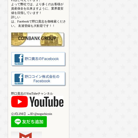
よって弊社では、より多くのお客様が
資産保全を出来ますように、業界最安
値を目指しています！
詳しい
は、Facebookで野口貴志を御検索くださ
い。 友達登録も大歓迎です！！
野口貴志のYouTubeチャンネル
公式LINE】→ID:@noguchicoin