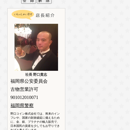
社長 野口貴志
福岡県公安委員会
古物営業許可
901012010071
福岡県警察
野口コイン株式会社では、将来のイン
フレや、国家の財政破綻に備えるため
に、金、銀、プラチナの輸入販売で、
日本国民の資産を少しでもお守りでき
ればと考えています。