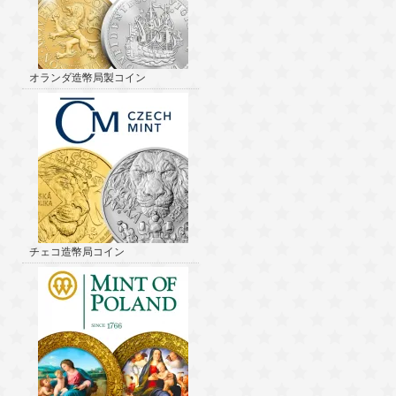
オランダ造幣局製コイン
チェコ造幣局コイン