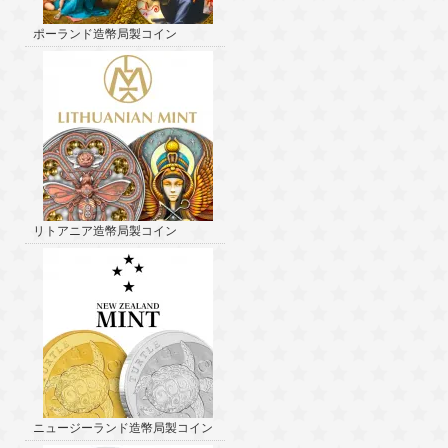
ポーランド造幣局製コイン
リトアニア造幣局製コイン
ニュージーランド造幣局製コイン