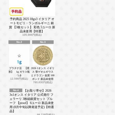
予約商品 2025 18gx3 イタリア オ
ートモビリ・ランボルギーニ 銀
貨 【3枚セット】 彩色 5ユーロ 新
品未使用【特選】
105,986円(税込)
No.2
No.3
プラチナ豆 【星
2026 1オンス イギリ
形】 1g ガラス瓶
ス 聖ゲオルギウス
つき
とドラゴン 金貨 100
12,598円(税込)
ポンド 新品未使用
780,630円(税込)
No.4
【お取り寄せ】2026
3x1オンス イタリア 公式発行 フ
ェラーリ 3枚組銀貨セット プル
ーフ 【proof】 6ユーロ 新品未使
用 (8月中旬以降発送予定)【特選
品】
99,729円(税込)