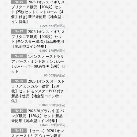
No.26
2026 1オンス イギリス
ブリタニア銀貨 【100枚】セッ
ト (25枚セットミントロール【4
個】付き) 新品未使用【地金型コ
イン特集】
1,225,662円(税込)
No.27
2026 1オンス イギリス
ブリタニア銀貨 【500枚】セッ
ト (モンスターBOX) 新品未使用
【地金型コイン特集】
6,097,179円(税込)
No.28
1オンス オーストラリ
ア パース・ミント製 カンガルー
シルバーバー 99.99% ■【5枚】セ
ット
60,565円(税込)
No.29
2026 1オンス オースト
ラリア カンガルー銀貨 【250
枚】セット モンスターBOX付き
新品未使用【地金型コイン特
集】
3,068,563円(税込)
No.30
2026 30グラム 中国 パ
ンダ銀貨 【150枚】セット 新品
未使用【地金型コイン特集】
1,848,272円(税込)
No.31
【セール】2026 1オン
ス オーストリア ウィーン銀貨