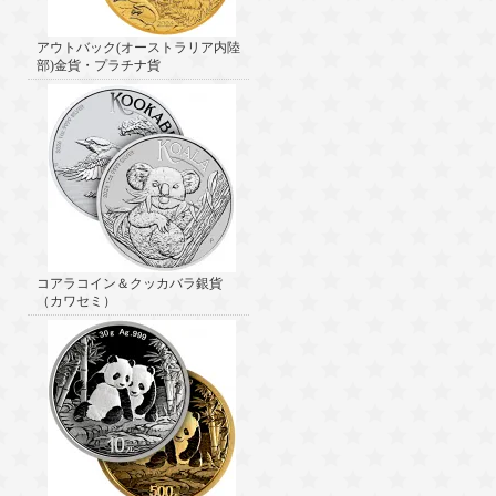
アウトバック(オーストラリア内陸
部)金貨・プラチナ貨
コアラコイン＆クッカバラ銀貨
（カワセミ）