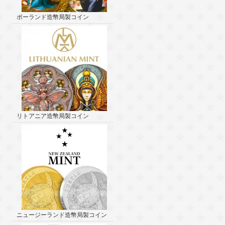
ポーランド造幣局製コイン
リトアニア造幣局製コイン
ニュージーランド造幣局製コイン