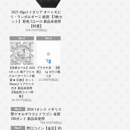
2025 18gx3 イタリア オートモビ
リ・ランボルギーニ 銀貨 【3枚セ
ット】 彩色 5ユーロ 新品未使用
【特選】
106,023円(税込)
No.2
No.3
【決算セール】2026
プラチナ豆 【星
1オンス 南アフリカ
形】 1g ガラス瓶
クルーガーランド銀
つき
12,489円(税込)
貨 ■【5枚】セット
39mmクリアケース
付き 新品未使用
【地金型コイン特
集】
59,597円(税込)
No.4
2026 1オンス イギリス
聖ゲオルギウスとドラゴン 金貨
100ポンド 新品未使用
789,059円(税込)
No.5
野口コイン【金豆】約