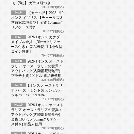
1g 【5粒】 ガラス瓶つき
133,119円(税込)
No.6
【セール品】2023 1/10
オンス イギリス 【チャールズ３
世戴冠式地金型】金貨 16.5mmク
リアケース付き
84,837円(税込)
No.7
2026 1オンス カナダ
メイプル金貨 （30mmクリアケ
ース付き） 新品未使用【地金型
コイン特集】
794,577円(税込)
No.8
2026 1オンス オースト
ラリア オーストラリアの驚異：
アウトバック(内陸部荒野地帯)
プラチナ貨 100ドル 新品未使用
335,546円(税込)
No.9
1オンス オーストラリ
ア パース・ミント製 カンガルー
シルバーバー 99.99%
12,172円(税込)
No.10
2026 1オンス オースト
ラリア オーストラリアの驚異：
アウトバック(内陸部荒野地帯)
金貨 100ドル (33mmクリアケー
ス付き) 新品未使用
784,920円(税込)
No.11
2025 1オンス イギリス