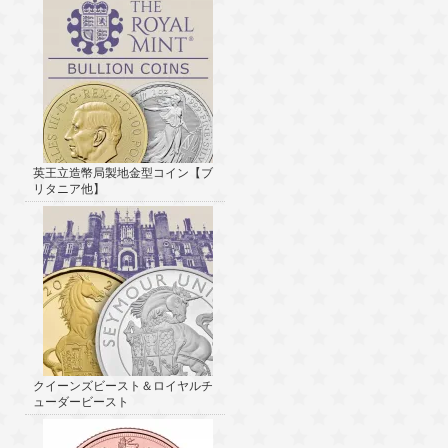
英王立造幣局製地金型コイン【ブ
リタニア他】
クイーンズビースト＆ロイヤルチ
ューダービースト