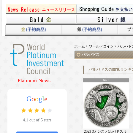
ホーム
>
ワールドコイン
>
バルバド
バルバドス
バルバドスの閲覧ランキ
Platinum News
No.1
G
o
o
g
l
e
4.1 out of 5 stars
2023 3オンス バルバドス ナ