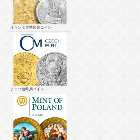
オランダ造幣局製コイン
チェコ造幣局コイン