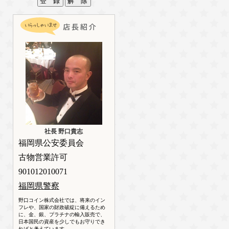
社長 野口貴志
福岡県公安委員会
古物営業許可
901012010071
福岡県警察
野口コイン株式会社では、将来のイン
フレや、国家の財政破綻に備えるため
に、金、銀、プラチナの輸入販売で、
日本国民の資産を少しでもお守りでき
ればと考えています。