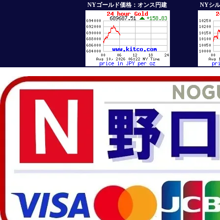
NYゴールド価格：オンス円建
NYシ