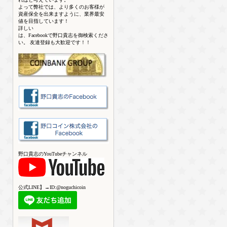
よって弊社では、より多くのお客様が
資産保全を出来ますように、業界最安
値を目指しています！
詳しい
は、Facebookで野口貴志を御検索くださ
い。 友達登録も大歓迎です！！
野口貴志のYouTubeチャンネル
公式LINE】→ID:@noguchicoin