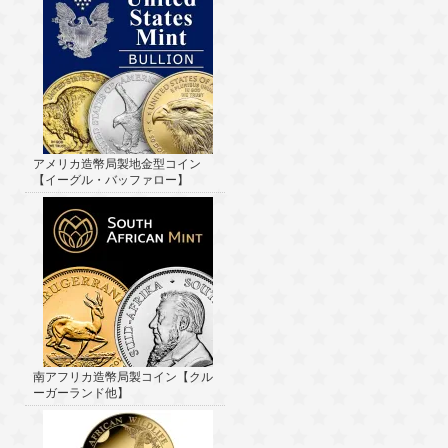
アメリカ造幣局製地金型コイン
【イーグル・バッファロー】
南アフリカ造幣局製コイン【クル
ーガーランド他】