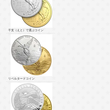
干支（えと）で選ぶコイン
リベルタードコイン