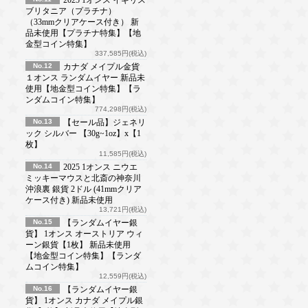
ブリタニア（プラチナ）
（33mmクリアケース付き） 新
品未使用【プラチナ特集】【地
金型コイン特集】
337,585円(税込)
No.12
カナダ メイプル金貨
１オンス ランダムイヤー 新品未
使用【地金型コイン特集】【ラ
ンダムコイン特集】
774,298円(税込)
No.13
【セール品】ジェネリ
ック シルバー 【30g~1oz】x【1
枚】
11,585円(税込)
No.14
2025 1オンス ニウエ
ミッキーマウスと北斎の神奈川
沖浪裏 銀貨 2ドル (41mmクリア
ケース付き) 新品未使用
13,721円(税込)
No.15
【ランダムイヤー銀
貨】 1オンス オーストリア ウィ
ーン銀貨【1枚】 新品未使用
【地金型コイン特集】【ランダ
ムコイン特集】
12,559円(税込)
No.16
【ランダムイヤー銀
貨】 1オンス カナダ メイプル銀