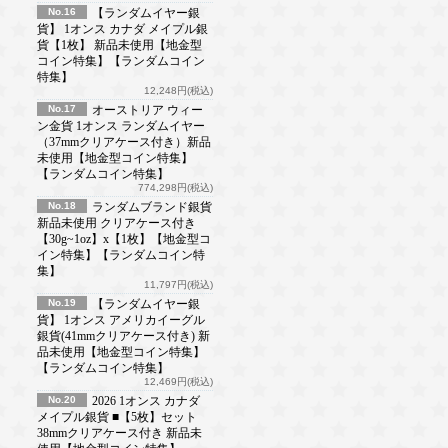
No.16
【ランダムイヤー銀
貨】 1オンス カナダ メイプル銀
貨【1枚】 新品未使用【地金型
コイン特集】【ランダムコイン
特集】
12,248円(税込)
No.17
オーストリア ウィー
ン金貨 1オンス ランダムイヤー
（37mmクリアケース付き）新品
未使用【地金型コイン特集】
【ランダムコイン特集】
774,298円(税込)
No.18
ランダムブランド銀貨
新品未使用 クリアケース付き
【30g~1oz】x【1枚】【地金型コ
イン特集】【ランダムコイン特
集】
11,797円(税込)
No.19
【ランダムイヤー銀
貨】 1オンス アメリカイーグル
銀貨(41mmクリアケース付き) 新
品未使用【地金型コイン特集】
【ランダムコイン特集】
12,469円(税込)
No.20
2026 1オンス カナダ
メイプル銀貨 ■【5枚】セット
38mmクリアケース付き 新品未