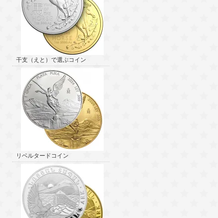
干支（えと）で選ぶコイン
リベルタードコイン