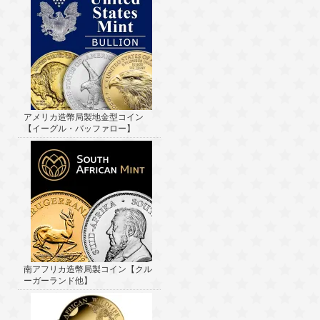
アメリカ造幣局製地金型コイン
【イーグル・バッファロー】
南アフリカ造幣局製コイン【クル
ーガーランド他】