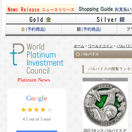
ホーム
>
ワールドコイン
>
バルバド
バルバドス
バルバドスの閲覧ランキ
Platinum News
No.1
G
o
o
g
l
e
4.1 out of 5 stars
2023 3オンス バルバドス ナ