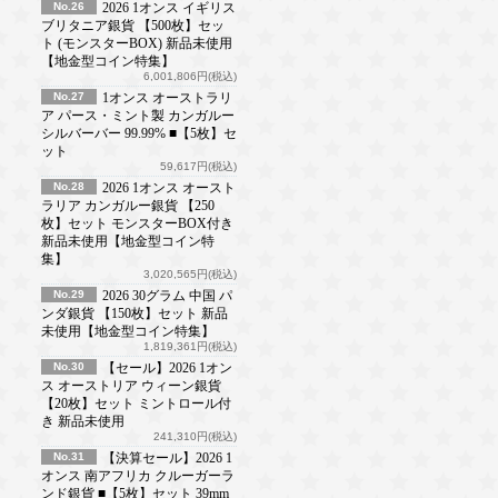
No.26
2026 1オンス イギリス
ブリタニア銀貨 【500枚】セッ
ト (モンスターBOX) 新品未使用
【地金型コイン特集】
6,001,806円(税込)
No.27
1オンス オーストラリ
ア パース・ミント製 カンガルー
シルバーバー 99.99% ■【5枚】セ
ット
59,617円(税込)
No.28
2026 1オンス オースト
ラリア カンガルー銀貨 【250
枚】セット モンスターBOX付き
新品未使用【地金型コイン特
集】
3,020,565円(税込)
No.29
2026 30グラム 中国 パ
ンダ銀貨 【150枚】セット 新品
未使用【地金型コイン特集】
1,819,361円(税込)
No.30
【セール】2026 1オン
ス オーストリア ウィーン銀貨
【20枚】セット ミントロール付
き 新品未使用
241,310円(税込)
No.31
【決算セール】2026 1
オンス 南アフリカ クルーガーラ
ンド銀貨 ■【5枚】セット 39mm