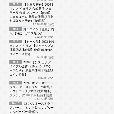
No.5
【お取り寄せ】2026 1
オンス イタリア 公式発行 フェ
ラーリ 金貨 プルーフ 【proof】
１００ユーロ 新品未使用 (8月上
旬以降発送予定)【特選品】
1,246,414円(税込)
No.6
野口コイン【金豆】約
1g 【5粒】 ガラス瓶つき
132,247円(税込)
No.7
【セール品】2023 1/10
オンス イギリス 【チャールズ３
世戴冠式地金型】金貨 16.5mmク
リアケース付き
84,282円(税込)
No.8
2026 1オンス カナダ
メイプル金貨 （30mmクリアケ
ース付き） 新品未使用【地金型
コイン特集】
789,373円(税込)
No.9
2026 1オンス オースト
ラリア オーストラリアの驚異：
アウトバック(内陸部荒野地帯)
プラチナ貨 100ドル 新品未使用
333,721円(税込)
No.10
1オンス オーストラリ
ア パース・ミント製 カンガルー
シルバーバー 99.99%