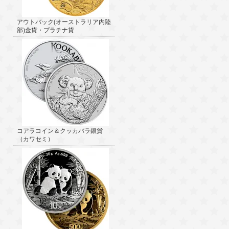
アウトバック(オーストラリア内陸
部)金貨・プラチナ貨
コアラコイン＆クッカバラ銀貨
（カワセミ）