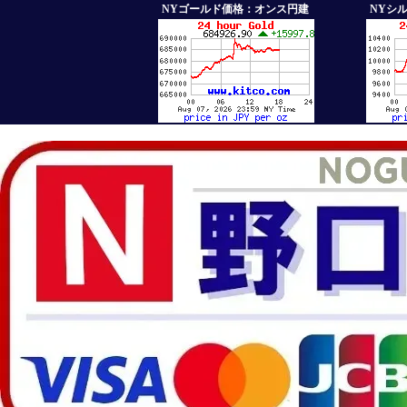
NYゴールド価格：オンス円建
NYシ