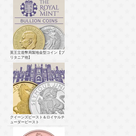
英王立造幣局製地金型コイン【ブ
リタニア他】
クイーンズビースト＆ロイヤルチ
ューダービースト