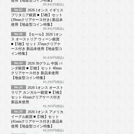
使用【地金型コイン特集】
60,941円(税込)
No.21
2026 1オンス イギリス
ブリタニア銀貨 ■【5枚】セット
(39mmクリアケース付き) 新品未
使用【地金型コイン特集】
60,941円(税込)
No.22
【セール】2026 1オン
ス オーストリア ウィーン銀貨
■【5枚】セット 37mmクリアケ
ース付き 新品未使用【地金型コ
イン特集】
60,630円(税込)
No.23
2026 30グラム 中国 パ
ンダ銀貨 ■【5枚】セット 40mm
クリアケース付き 新品未使用
【地金型コイン特集】
61,262円(税込)
No.24
2026 1オンス オースト
ラリア カンガルー銀貨 ■【5枚】
セット 41mmクリアケース付き
新品未使用
61,303円(税込)
No.25
2026 1オンス アメリカ
イーグル銀貨 ■【5枚】セット
(41mmクリアケース付き) 新品未
使用【地金型コイン特集】
62,035円(税込)