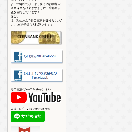
よって弊社では、より多くのお客様が
資産保全を出来ますように、業界最安
値を目指しています！
詳しい
は、Facebookで野口貴志を御検索くださ
い。 友達登録も大歓迎です！！
野口貴志のYouTubeチャンネル
公式LINE】→ID:@noguchicoin