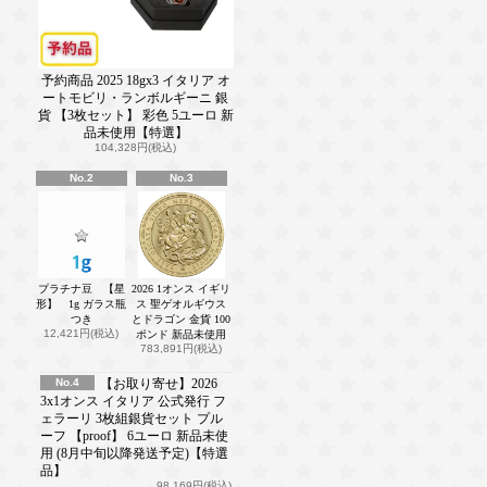
予約商品 2025 18gx3 イタリア オ
ートモビリ・ランボルギーニ 銀
貨 【3枚セット】 彩色 5ユーロ 新
品未使用【特選】
104,328円(税込)
No.2
No.3
プラチナ豆 【星
2026 1オンス イギリ
形】 1g ガラス瓶
ス 聖ゲオルギウス
つき
とドラゴン 金貨 100
12,421円(税込)
ポンド 新品未使用
783,891円(税込)
No.4
【お取り寄せ】2026
3x1オンス イタリア 公式発行 フ
ェラーリ 3枚組銀貨セット プル
ーフ 【proof】 6ユーロ 新品未使
用 (8月中旬以降発送予定)【特選
品】
98,169円(税込)