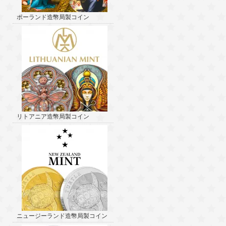
ポーランド造幣局製コイン
リトアニア造幣局製コイン
ニュージーランド造幣局製コイン