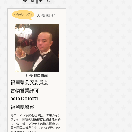
社長 野口貴志
福岡県公安委員会
古物営業許可
901012010071
福岡県警察
野口コイン株式会社では、将来のイン
フレや、国家の財政破綻に備えるため
に、金、銀、プラチナの輸入販売で、
日本国民の資産を少しでもお守りでき
ればと考えています。