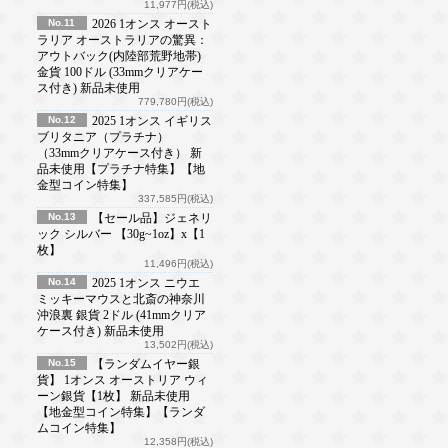
11,977円(税込)
No.11
2026 1オンス オースト
ラリア オーストラリアの驚異：
アウトバック(内陸部荒野地帯)
金貨 100ドル (33mmクリアケー
ス付き) 新品未使用
779,780円(税込)
No.12
2025 1オンス イギリス
ブリタニア（プラチナ）
（33mmクリアケース付き） 新
品未使用【プラチナ特集】【地
金型コイン特集】
337,585円(税込)
No.13
【セール品】ジェネリ
ック シルバー 【30g~1oz】x【1
枚】
11,496円(税込)
No.14
2025 1オンス ニウエ
ミッキーマウスと北斎の神奈川
沖浪裏 銀貨 2ドル (41mmクリア
ケース付き) 新品未使用
13,502円(税込)
No.15
【ランダムイヤー銀
貨】 1オンス オーストリア ウィ
ーン銀貨【1枚】 新品未使用
【地金型コイン特集】【ランダ
ムコイン特集】
12,358円(税込)