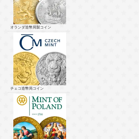
オランダ造幣局製コイン
チェコ造幣局コイン