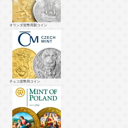
オランダ造幣局製コイン
チェコ造幣局コイン