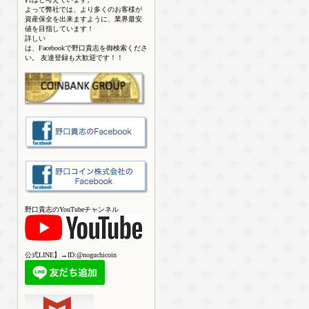
よって弊社では、より多くのお客様が
資産保全を出来ますように、業界最安
値を目指しています！
詳しい
は、Facebookで野口貴志を御検索くださ
い。 友達登録も大歓迎です！！
野口貴志のYouTubeチャンネル
公式LINE】→ID:@noguchicoin