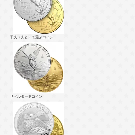
干支（えと）で選ぶコイン
リベルタードコイン