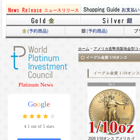
ホーム
>
アメリカ造幣局製地金型コ
イーグル金貨 1/10オンス
イーグル金貨 1/10オ
Platinum News
No.1
G
o
o
g
l
e
4.1 out of 5 stars
2026 1/10オンス アメリカ イ