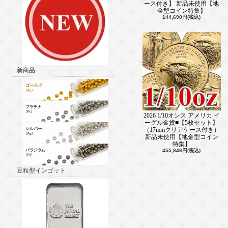
ース付き】 新品未使用【地
金型コイン特集】
144,690円(税込)
新商品
2026 1/10オンス アメリカ イ
ーグル金貨■【5枚セット】
（17mmクリアケース付き）
新品未使用【地金型コイン
特集】
455,846円(税込)
豆粒型インゴット