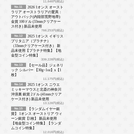
11,646円(税込)
No.11
2026 1オンス オースト
ラリア オーストラリアの驚異：
アウトバック(内陸部荒野地帯)
金貨 100ドル (33mmクリアケー
ス付き) 新品未使用
766,253円(税込)
No.12
2025 1オンス イギリス
ブリタニア（プラチナ）
（33mmクリアケース付き） 新
品未使用【プラチナ特集】【地
金型コイン特集】
339,228円(税込)
No.13
【セール品】ジェネリ
ック シルバー 【30g~1oz】x【1
枚】
11,175円(税込)
No.14
2025 1オンス ニウエ
ミッキーマウスと北斎の神奈川
沖浪裏 銀貨 2ドル (41mmクリア
ケース付き) 新品未使用
13,128円(税込)
No.15
【ランダムイヤー銀
貨】 1オンス オーストリア ウィ
ーン銀貨【1枚】 新品未使用
【地金型コイン特集】【ランダ
ムコイン特集】
12,016円(税込)