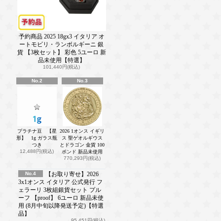
予約商品 2025 18gx3 イタリア オ
ートモビリ・ランボルギーニ 銀
貨 【3枚セット】 彩色 5ユーロ 新
品未使用【特選】
101,440円(税込)
No.2
No.3
プラチナ豆 【星
2026 1オンス イギリ
形】 1g ガラス瓶
ス 聖ゲオルギウス
つき
とドラゴン 金貨 100
12,488円(税込)
ポンド 新品未使用
770,293円(税込)
No.4
【お取り寄せ】2026
3x1オンス イタリア 公式発行 フ
ェラーリ 3枚組銀貨セット プル
ーフ 【proof】 6ユーロ 新品未使
用 (8月中旬以降発送予定)【特選
品】
95,451円(税込)