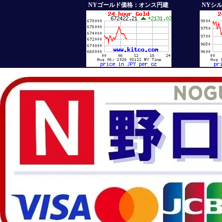
NYゴールド価格：オンス円建
NYシ