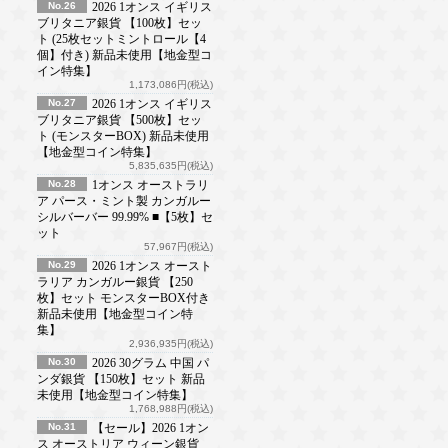
No.26
2026 1オンス イギリス
ブリタニア銀貨 【100枚】セッ
ト (25枚セットミントロール【4
個】付き) 新品未使用【地金型コ
イン特集】
1,173,086円(税込)
No.27
2026 1オンス イギリス
ブリタニア銀貨 【500枚】セッ
ト (モンスターBOX) 新品未使用
【地金型コイン特集】
5,835,635円(税込)
No.28
1オンス オーストラリ
ア パース・ミント製 カンガルー
シルバーバー 99.99% ■【5枚】セ
ット
57,967円(税込)
No.29
2026 1オンス オースト
ラリア カンガルー銀貨 【250
枚】セット モンスターBOX付き
新品未使用【地金型コイン特
集】
2,936,935円(税込)
No.30
2026 30グラム 中国 パ
ンダ銀貨 【150枚】セット 新品
未使用【地金型コイン特集】
1,768,988円(税込)
No.31
【セール】2026 1オン
ス オーストリア ウィーン銀貨