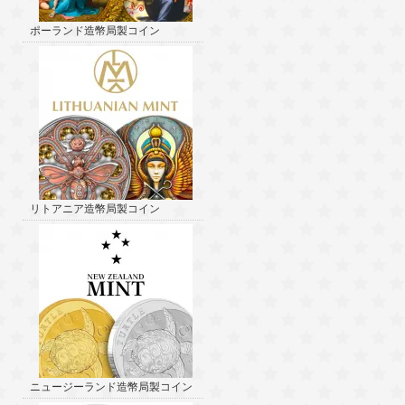
ポーランド造幣局製コイン
リトアニア造幣局製コイン
ニュージーランド造幣局製コイン