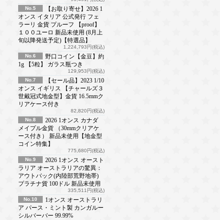
No.5
【お取り寄せ】2026 1
オンス イタリア 公式発行 フェ
ラーリ 金貨 プルーフ 【proof】
１００ユーロ 新品未使用 (8月上
旬以降発送予定)【特選品】
1,224,793円(税込)
No.6
野口コイン【金豆】約
1g 【5粒】 ガラス瓶つき
129,953円(税込)
No.7
【セール品】2023 1/10
オンス イギリス 【チャールズ３
世戴冠式地金型】金貨 16.5mmク
リアケース付き
82,820円(税込)
No.8
2026 1オンス カナダ
メイプル金貨 （30mmクリアケ
ース付き） 新品未使用【地金型
コイン特集】
775,680円(税込)
No.9
2026 1オンス オースト
ラリア オーストラリアの驚異：
アウトバック(内陸部荒野地帯)
プラチナ貨 100ドル 新品未使用
335,511円(税込)
No.10
1オンス オーストラリ
ア パース・ミント製 カンガルー
シルバーバー 99.99%