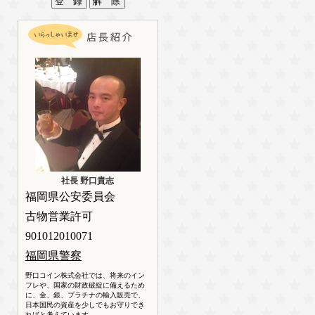
社長 野口貴志
福岡県公安委員会
古物営業許可
901012010071
福岡県警察
野口コイン株式会社では、将来のイン
フレや、国家の財政破綻に備えるため
に、金、銀、プラチナの輸入販売で、
日本国民の資産を少しでもお守りでき
ればと考えています。