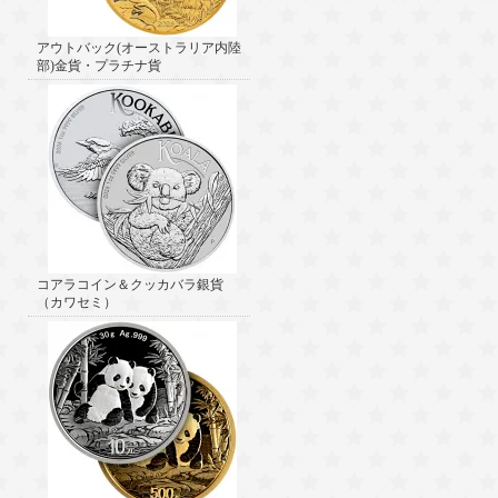
アウトバック(オーストラリア内陸
部)金貨・プラチナ貨
コアラコイン＆クッカバラ銀貨
（カワセミ）