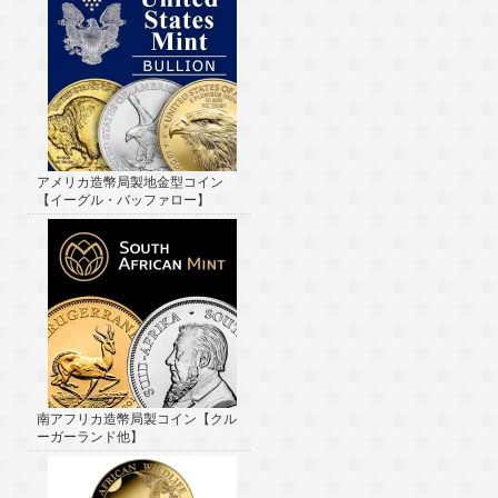
アメリカ造幣局製地金型コイン
【イーグル・バッファロー】
南アフリカ造幣局製コイン【クル
ーガーランド他】