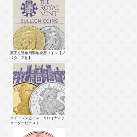
英王立造幣局製地金型コイン【ブ
リタニア他】
クイーンズビースト＆ロイヤルチ
ューダービースト