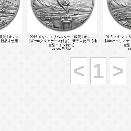
銀貨 1オンス
2016 メキシコ リベルタード銀貨 1オンス
2015 メキシコ
 新品未使用
【40mmクリアケース付き】 新品未使用【地
【40mmクリア
金型コイン特集】
金型
39,053円(税込)
4
<
1
>