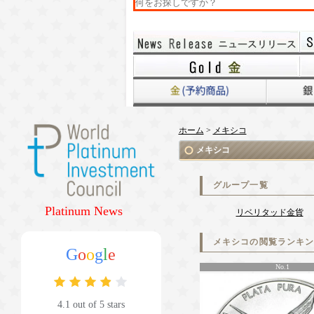
ホーム
>
メキシコ
メキシコ
グループ一覧
Platinum News
リベリタッド金貨
メキシコの閲覧ランキ
G
o
o
g
l
e
No.1
4.1 out of 5 stars