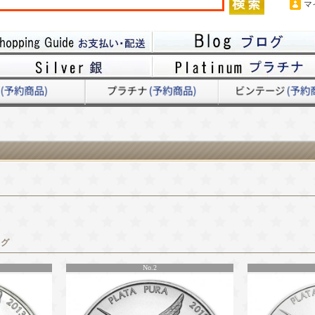
マ
ング
No.2