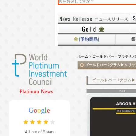
ホーム
>
ゴールドバー・プラチナバ
ゴールドバー 2グラム▶クリッ
ゴールドバー 2グラム
Platinum News
No.1
G
o
o
g
l
e
4.1 out of 5 stars