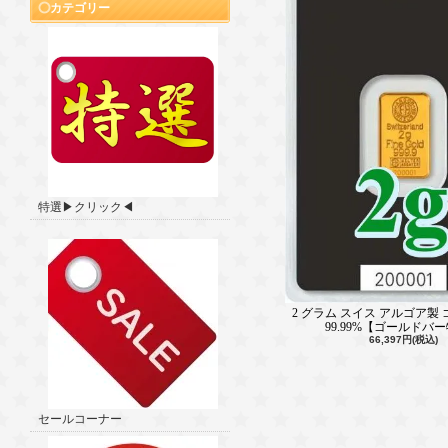
カテゴリー
特選▶クリック◀
2 グラム スイス アルゴア製
99.99%【ゴールドバ
66,397円(税込)
セールコーナー