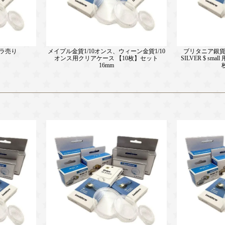
バラ売り
メイプル金貨1/10オンス、ウィーン金貨1/10
ブリタニア銀貨1オ
オンス用クリアケース 【10枚】セット
SILVER $ sm
16mm