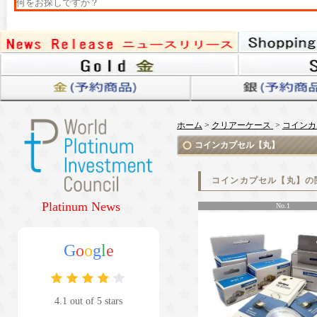
ホーム
>
クリアーケース
>
コインカ
コインカプセル【丸】
コインカプセル【丸】の
Platinum News
No.1
G
o
o
g
l
e
4.1 out of 5 stars