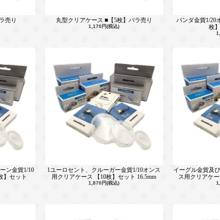
バラ売り
丸型クリアケース ■【5枚】バラ売り
パンダ金貨1/2
1,170円(税込)
枚】
1
ーン金貨1/10
1ユーロセント、クルーガー金貨1/10オンス
イーグル金貨及び
0枚】セット
用クリアケース 【10枚】セット 16.5mm
ス用クリアケース
1,870円(税込)
1