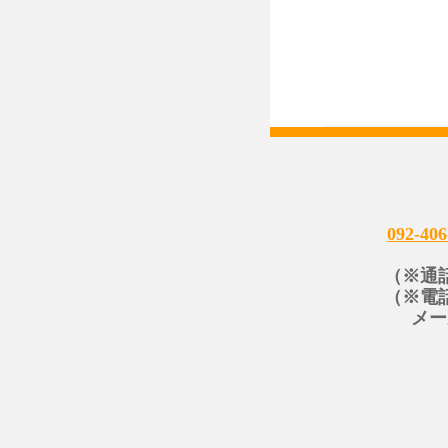
092-406
（※通
（※電
メー