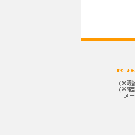
092-406
（※通
（※電
メー