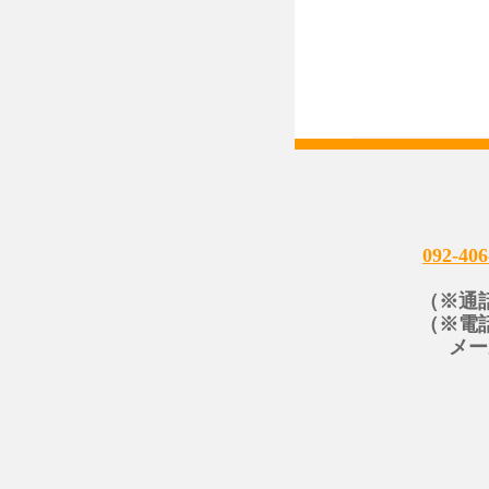
092-406
（※通
（※電
メー