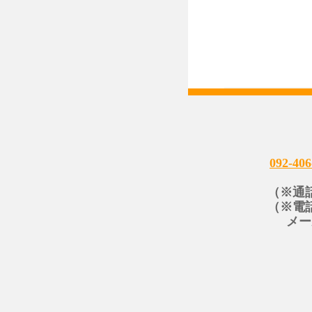
092-406
（※通
（※電
メー