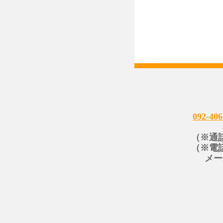
092-406
（※通
（※電
メー