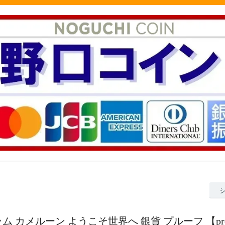
0グラム カメルーン ようこそ世界へ 銀貨 プルーフ 【proo