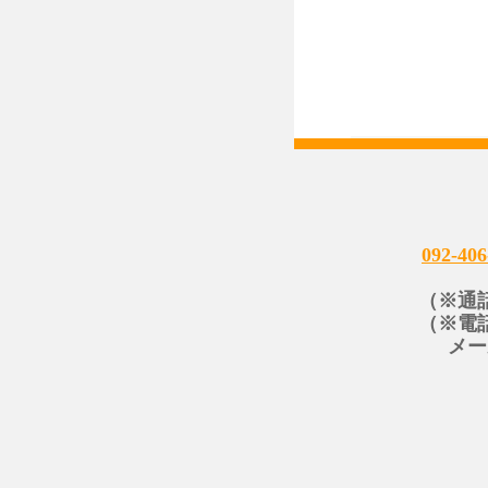
092-406
（※通
（※電
メー