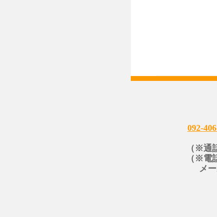
092-406
（※通
（※電
メー