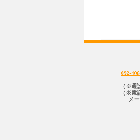
092-406
（※通
（※電
メー