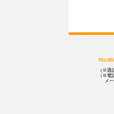
092-406
（※通
（※電
メー