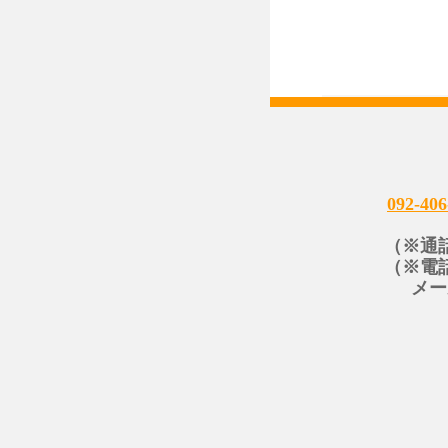
092-406
（※通
（※電
メー