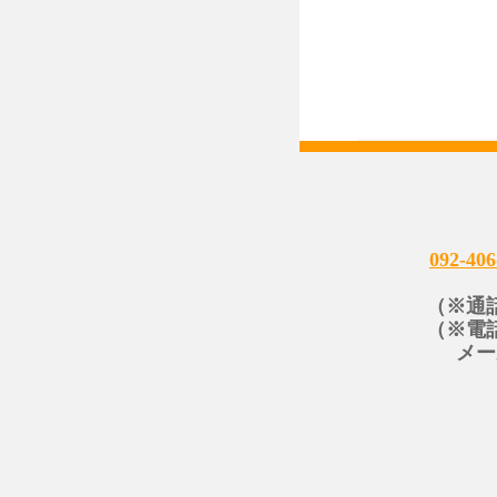
092-406
（※通
（※電
メー