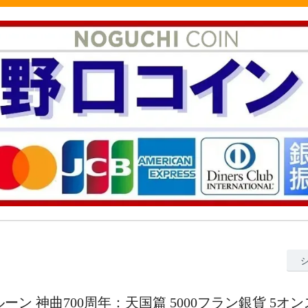
メルーン 神曲700周年：天国篇 5000フラン銀貨 5オ