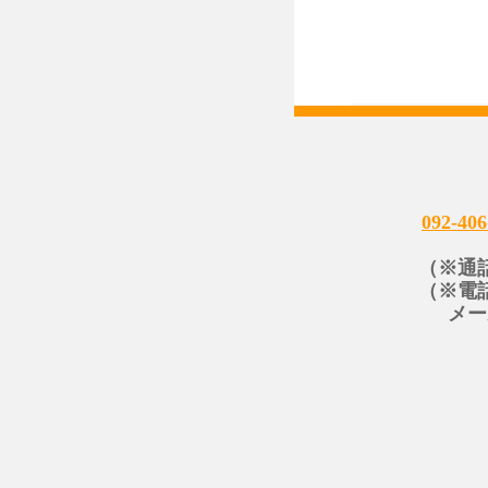
092-406
（※通
（※電
メー