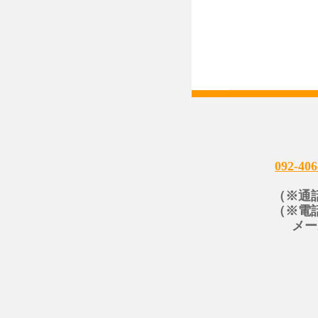
092-406
（※通
（※電
メー